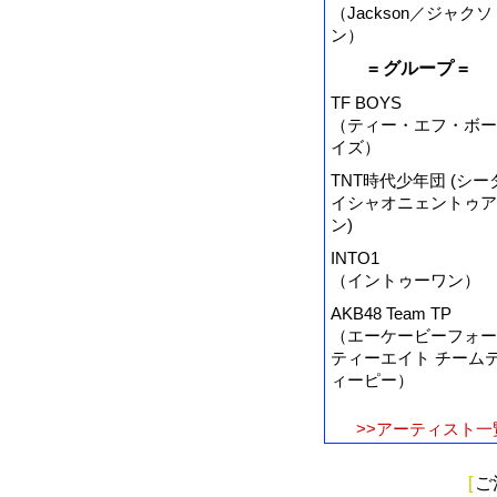
（Jackson／ジャクソ
ン）
= グループ =
TF BOYS
（ティー・エフ・ボー
イズ）
TNT時代少年団 (シー
イシャオニェントゥア
ン)
INTO1
（イントゥーワン）
AKB48 Team TP
（エーケービーフォー
ティーエイト チーム
ィーピー）
>>アーティスト一
[
ご