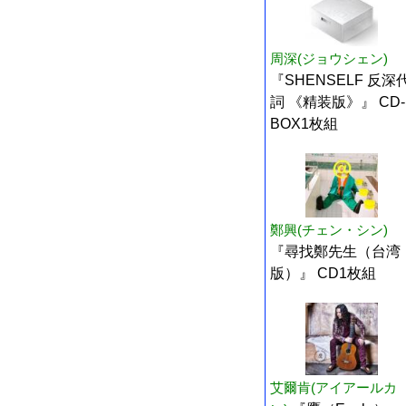
周深(ジョウシェン)
『SHENSELF 反深
詞 《精装版》』 CD-
BOX1枚組
鄭興(チェン・シン)
『尋找鄭先生（台湾
版）』 CD1枚組
艾爾肯(アイアールカ