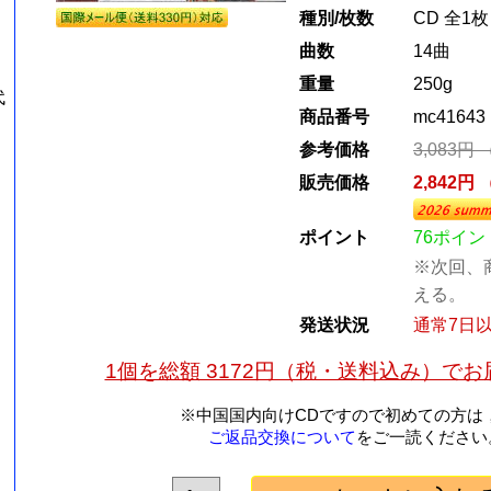
種別/枚数
CD 全1枚
曲数
14曲
重量
250g
代
商品番号
mc41643
参考価格
3,083円
販売価格
2,842円
ポイント
76ポイン
※次回、
える。
発送状況
通常7日
1個を総額 3172円（税・送料込み）で
※中国国内向けCDですので初めての方は
ご返品交換について
をご一読ください