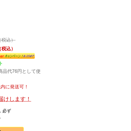
 （税込）
 （税込）
ト
商品代76円として使
以内に発送可！
お届けします！
，必ず
。