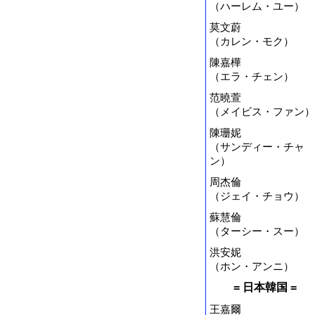
（ハーレム・ユー）
莫文蔚
（カレン・モク）
陳嘉樺
（エラ・チェン）
范曉萱
（メイビス・ファン）
陳珊妮
（サンディー・チャ
ン）
周杰倫
（ジェイ・チョウ）
蘇慧倫
（ターシー・スー）
洪安妮
（ホン・アンニ）
= 日本韓国 =
王嘉爾