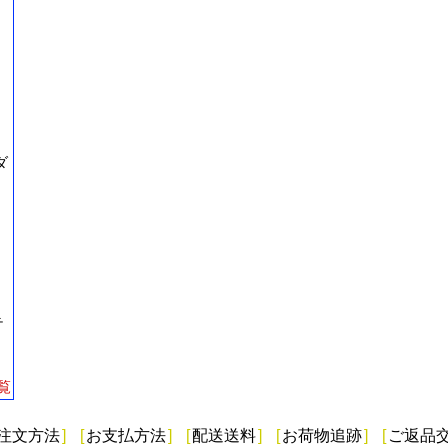
ダ
テ
覧
注文方法
]
[
お支払方法
]
[
配送送料
]
[
お荷物追跡
]
[
ご返品