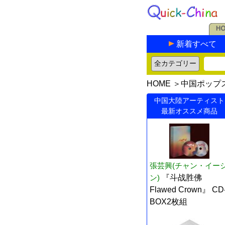
新着すべて
HOME
＞
中国ポップ
中国大陸アーティスト
最新オススメ商品
張芸興(チャン・イー
ン)
『斗战胜佛
Flawed Crown』 CD
BOX2枚組