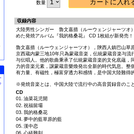
数量
収録内容
大陸男性シンガー 魯文嘉措（ルーウェンジャーツオ
めた発焼アルバム『我的格桑花』 CD 1枚組が新発売！
簪
魯文嘉措（ルーウェンジャーツオ），陝西人鎮巴山草
京西蔵内蒙三地10年只為蒙蔵音楽，伝統蒙蔵音楽与流
与伝唱人。他的歌曲秉承了伝統蒙蔵音楽的文化底蘊，
力的音楽元素，譲蒙蔵音樂煥発出全新的時代気息。整
有力量、有磁性，極富穿透力和感情，是中国大陸難得
ー
今
※発焼音楽とは、中国大陸で流行中の高音質録音のこ
。
CD
01. 油菜花児開
02. 祝福留壩
03. 我的格桑花
04. 夢中的藍草原的藍
05. 漢中恋
06. 心経難刻