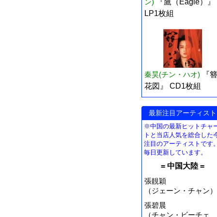
ン)
『鷹（Eagle）』
LP1枚組
秦昊(チン・ハオ)
『
花図』 CD1枚組
最新注目アーティスト
※中国の最新ヒットチャ
トと当店人気を総合した
注目のアーティストです
毎日更新しています。
= 中国大陸 =
張靚穎
（ジェーン・チャン）
張碧晨
（チャン・ビーチェ