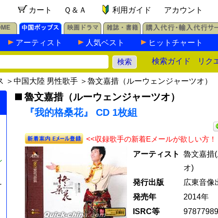
カート
Ｑ＆Ａ
利用ガイド
アカウント
アーティスト
人気ベスト
ヒットチャート
検索ガイド
リク
ス
＞
中国大陸 男性歌手
＞
魯文嘉措（ルーウェンジャーツオ）
魯文嘉措（ルーウェンジャーツオ）
『我的格桑花』 CD 1枚組
<<収録歌手の新着Eメールが欲しい方！
アーティスト
魯文嘉措
シ
オ)
発行出版
広東音像
-
発売年
2014年
ISRC等
9787798