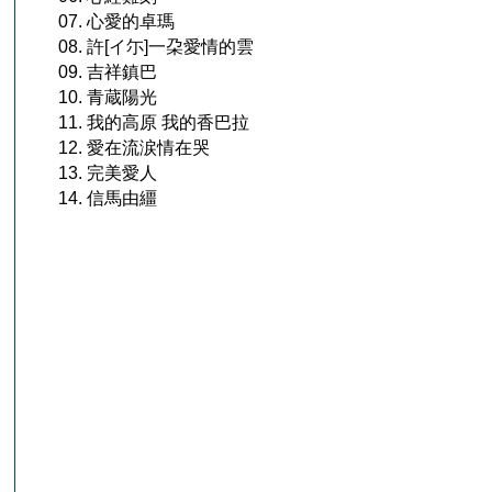
07. 心愛的卓瑪
08. 許[イ尓]一朶愛情的雲
09. 吉祥鎮巴
10. 青蔵陽光
11. 我的高原 我的香巴拉
12. 愛在流涙情在哭
13. 完美愛人
14. 信馬由繮