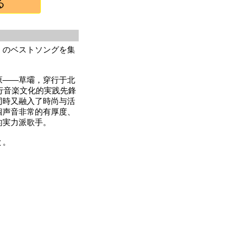
）のベストソングを集
原——草壩，穿行于北
行音楽文化的実践先鋒
同時又融入了時尚与活
個声音非常的有厚度、
的実力派歌手。
と。