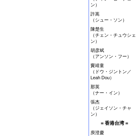
ン）
許嵩
（シュー・ソン）
陳楚生
（チェン・チュウシェ
ン）
胡彦斌
（アンソン・フー）
竇靖童
（ドウ・ジントン／
Leah Dou）
那英
（ナー・イン）
張杰
（ジェイソン・チャ
ン）
= 香港台湾 =
庾澄慶