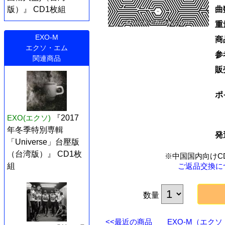
曲
版）』 CD1枚組
重
EXO-M
商
エクソ・エム
参
関連商品
販
ポ
EXO(エクソ)
『2017
年冬季特別専輯
発
「Universe」台壓版
（台湾版）』 CD1枚
※中国国内向けC
ご返品交換に
組
数量
<<最近の商品
EXO-M（エクソ