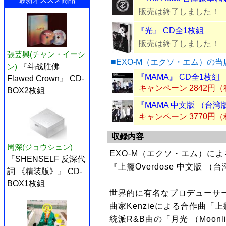
販売は終了しました！
『光』 CD全1枚組
販売は終了しました！
張芸興(チャン・イーシ
■EXO-M（エクソ・エム）の
ン)
『斗战胜佛
『MAMA』 CD全1枚組
Flawed Crown』 CD-
キャンペーン 2842円
BOX2枚組
『MAMA 中文版 （台湾
キャンペーン 3770円
収録内容
周深(ジョウシェン)
EXO-M（エクソ・エム）に
『SHENSELF 反深代
『上癮Overdose 中文版 （
詞 《精装版》』 CD-
BOX1枚組
世界的に有名なプロデューサーチー
曲家Kenzieによる合作曲「上
統派R&B曲の「月光 （Moonl