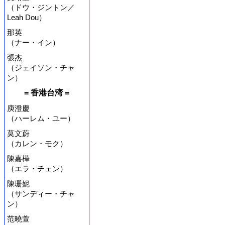
（ドウ・ジントン／
Leah Dou）
那英
（ナー・イン）
張杰
（ジェイソン・チャ
ン）
= 香港台湾 =
庾澄慶
（ハーレム・ユー）
莫文蔚
（カレン・モク）
陳嘉樺
（エラ・チェン）
陳珊妮
（サンディー・チャ
ン）
范曉萱