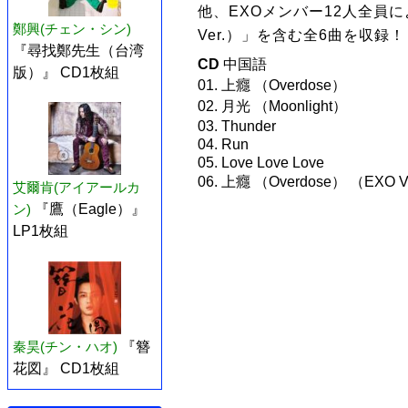
他、EXOメンバー12人全員による
鄭興(チェン・シン)
Ver.）」を含む全6曲を収録！
『尋找鄭先生（台湾
CD
中国語
版）』 CD1枚組
01. 上癮 （Overdose）
02. 月光 （Moonlight）
03. Thunder
04. Run
05. Love Love Love
06. 上癮 （Overdose） （EXO V
艾爾肯(アイアールカ
ン)
『鷹（Eagle）』
LP1枚組
秦昊(チン・ハオ)
『簪
花図』 CD1枚組