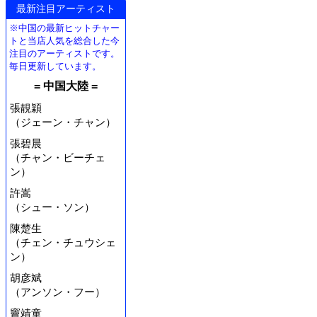
最新注目アーティスト
※中国の最新ヒットチャー
トと当店人気を総合した今
注目のアーティストです。
毎日更新しています。
= 中国大陸 =
張靚穎
（ジェーン・チャン）
張碧晨
（チャン・ビーチェ
ン）
許嵩
（シュー・ソン）
陳楚生
（チェン・チュウシェ
ン）
胡彦斌
（アンソン・フー）
竇靖童