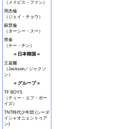
（メイビス・ファン）
周杰倫
（ジェイ・チョウ）
蘇慧倫
（ターシー・スー）
齊秦
（チー・チン）
= 日本韓国 =
王嘉爾
（Jackson／ジャクソ
ン）
= グループ =
TF BOYS
（ティー・エフ・ボー
イズ）
TNT時代少年団 (シーダ
イシャオニェントゥア
ン)