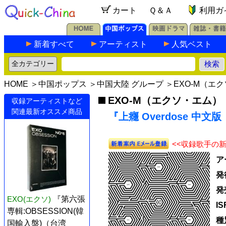
カート
Ｑ＆Ａ
利用ガ
新着すべて
アーティスト
人気ベスト
HOME
＞
中国ポップス
＞
中国大陸 グループ
＞
EXO-M（エ
EXO-M（エクソ・エム）
収録アーティストなど
関連最新オススメ商品
『上癮 Overdose 中文
<<収録歌手の
ア
発
発
EXO(エクソ)
『第六張
I
専輯:OBSESSION(韓
種
国輸入盤)（台湾