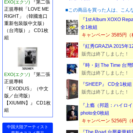
EXO(エクソ)
『第二張
正規專輯「LOVE ME
■この商品を買った人は、こん
RIGHT」（韓國進口
『1st Album XOXO Re
重新包裝版中文版）
全1枚組
（台湾版）』 CD1枚
キャンペーン 3585円
組
『紅秀GRAZIA 2015年
販売は終了しました！
『時・刻 The Time 
販売は終了しました！
EXO(エクソ)
『第二張
正規專輯
『SHEEP』 CD全1枚組
「EXODUS」（中文
販売は終了しました！
版／台湾版）
【XIUMIN】』 CD1枚
『上瘾（邦題：ハイロイン）
組
photo全0枚組
キャンペーン 5256円
中国大陸アーティスト
『The Road 台壓豪華
最新オススメ商品