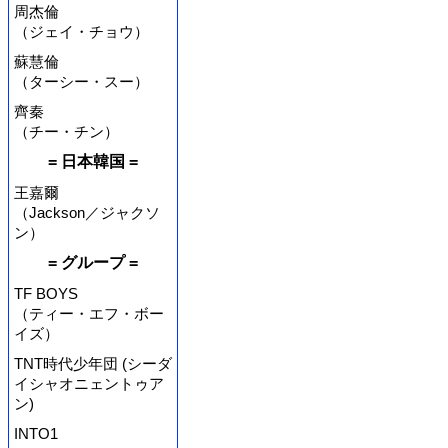
周杰倫
（ジェイ・チョウ）
蘇慧倫
（ターシー・スー）
齊秦
（チー・チン）
= 日本韓国 =
王嘉爾
（Jackson／ジャクソ
ン）
= グループ =
TF BOYS
（ティー・エフ・ボー
イズ）
TNT時代少年団 (シーダ
イシャオニェントゥア
ン)
INTO1