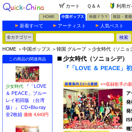
カート
Ｑ＆Ａ
利用ガ
新着すべて
アーティスト
人気ベスト
HOME
＞
中国ポップス
＞
韓国 グループ
＞
少女時代（ソニョ
少女時代（ソニョシデ）
この商品の関連商品
『「LOVE ＆ PEACE」
<<収録歌手の
少女時代
『「LOVE
ア
＆ PEACE」ブルー
レイ初回版 （台湾
発
版）』 CD+Blu-ray
発
全2枚組
価格 4,643円
I
種