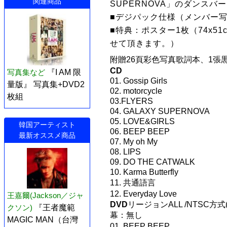
関連商品
SUPERNOVA」のダンス
■デジパック仕様（メンバー
■特典：ポスター1枚（74x5
せて頂きます。）
附贈26頁彩色写真歌詞本、1張
CD
写真集など
『I AM 限
01. Gossip Girls
量版』 写真集+DVD2
02. motorcycle
枚組
03.FLYERS
04. GALAXY SUPERNOVA
05. LOVE&GIRLS
韓国アーティスト
06. BEEP BEEP
最新オススメ商品
07. My oh My
08. LIPS
09. DO THE CATWALK
10. Karma Butterfly
11. 共通語言
12. Everyday Love
王嘉爾(Jackson／ジャ
DVD
リージョンALL /NTSC方式(
クソン)
『王者魔範
幕：無し
MAGIC MAN（台灣
01. BEEP BEEP