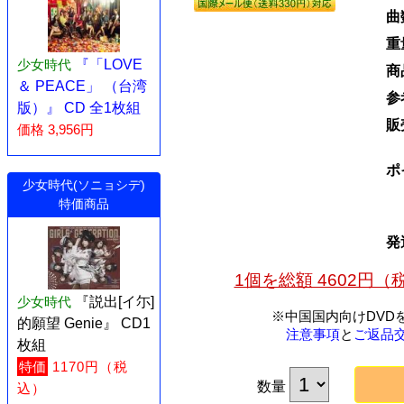
曲
重
少女時代
『「LOVE
商
＆ PEACE」 （台湾
参
版）』 CD 全1枚組
販
価格 3,956円
ポ
少女時代(ソニョシデ)
特価商品
発
1個を総額 4602円
少女時代
『説出[イ尓]
※中国国内向けDVD
的願望 Genie』 CD1
注意事項
と
ご返品
枚組
特価
1170円（税
数量
込）