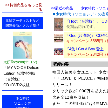
>>特価商品をもっと見
<<最近の商品
少女時代（ソニョシ
る
■少女時代（ソニョシデ）の当
収録アーティストなど
『Hoot（台湾版）』 C
関連最新オススメ商品
長期品切れです。
『Gee (台湾版)』 CD全
キャンペーン 3585円
『4集 I Got A Boy 
キャンペーン 2842円
太妍Taeyeon(テヨン)
収録内容
『MY VOICE Deluxe
韓国人気美少女ユニット 少女
Edition 台灣特別版
『「LOVE ＆ PEACE」初
（台湾版）』
リリース！
CD+DVD2枚組
クリック数が1000万を超えた話
含み全12曲を収録！
少女時代
また、この初回版には4曲MVに「
ソニョシデ