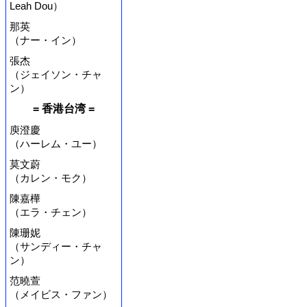
Leah Dou）
那英
（ナー・イン）
張杰
（ジェイソン・チャ
ン）
= 香港台湾 =
庾澄慶
（ハーレム・ユー）
莫文蔚
（カレン・モク）
陳嘉樺
（エラ・チェン）
陳珊妮
（サンディー・チャ
ン）
范曉萱
（メイビス・ファン）