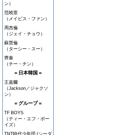
ン）
范曉萱
（メイビス・ファン）
周杰倫
（ジェイ・チョウ）
蘇慧倫
（ターシー・スー）
齊秦
（チー・チン）
= 日本韓国 =
王嘉爾
（Jackson／ジャクソ
ン）
= グループ =
TF BOYS
（ティー・エフ・ボー
イズ）
TNT時代少年団 (シーダ