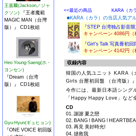
王嘉爾(Jackson／ジャ
<<最近の商品
KARA（カラ
クソン)
『王者魔範
■KARA（カラ）の当店人気ア
MAGIC MAN（台灣
『STEP 台湾独占影音限
版）』 CD1枚組
キャンペーン 4086円
『Girl’s Talk 写真
キャンペーン 4142円
Heo Young-Saeng(ホ・
収録内容
ヨンセン)
韓国の人気ユニット KARA（カラ
『Dream（台湾
Girls 台壓初回盤 （台湾版）
版）』 CD1枚組
今作には、最新日本語シングル
「Happy Happy Love」
CD
01. 謝謝 夏之戀
02. BANG ! BANG ! HEARTBE
Gyu-Hyun(ギュヒョン)
03. 再見 美好時光!
『ONE VOICE 初回版
04. 拯救我