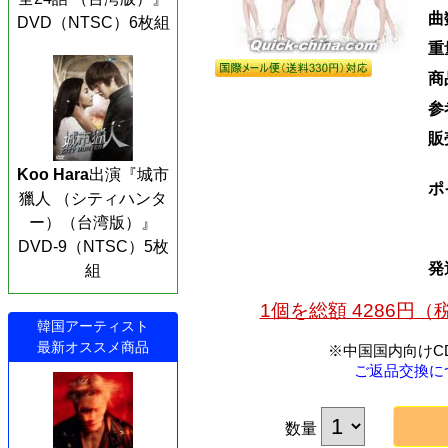
曲
DVD（NTSC）6枚組
重
商
参
販
Koo Hara
出演『城市
ポ
獵人 （シティハンタ
ー）（台湾版）』
DVD-9（NTSC）5枚
発
組
1個を総額 4286円
韓国アーティスト
最新オススメ商品
※中国国内向けC
ご返品交換に
数量