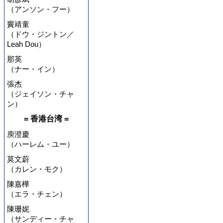
（アンソン・フー）
竇靖童
（ドウ・ジントン／
Leah Dou）
那英
（ナー・イン）
張杰
（ジェイソン・チャ
ン）
= 香港台湾 =
庾澄慶
（ハーレム・ユー）
莫文蔚
（カレン・モク）
陳嘉樺
（エラ・チェン）
陳珊妮
（サンディー・チャ