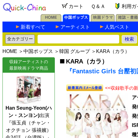
カート
Ｑ＆Ａ
利用ガ
新着すべて
アーティスト
人気ベスト
HOME
＞
中国ポップス
＞
韓国 グループ
＞
KARA（カラ）
KARA（カラ）
収録アーティストの
最新映画ドラマ商品
『Fantastic Girls 
<<収録歌手の
ア
発
Han Seung-Yeon(ハ
ン・スンヨン)
出演
発
『張玉貞（チャン・
I
オクチョン 張禧嬪）
種
全24話 （台湾版）』