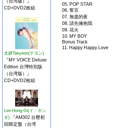
（台湾版）』
05. POP STAR
CD+DVD2枚組
06. 誓言
07. 無盡的夜
08. 請先擁抱我
09. 花火
10. MY BOY
Bonus Track
11. Happy Happy Love
太妍Taeyeon(テヨン)
『MY VOICE Deluxe
Edition 台灣特別版
（台湾版）』
CD+DVD2枚組
Lee Hong-Gi(イ・ホン
ギ)
『AM302 台壓初
回限定盤（台湾