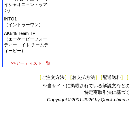
イシャオニェントゥア
ン)
INTO1
（イントゥーワン）
AKB48 Team TP
（エーケービーフォー
ティーエイト チームテ
ィーピー）
>>アーティスト一覧
[
ご注文方法
]
[
お支払方法
]
[
配送送料
]
[
※当サイトに掲載されている解説文など
特定商取引法に基づ
Copyright ©2001-2026 by Quick-china.c