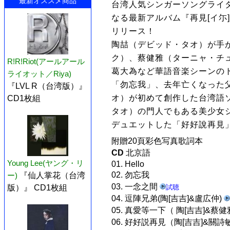
最新オススメ商品
台湾人気シンガーソングライ
なる最新アルバム『再見[イ尓]
リリース！
陶喆（デビッド・タオ）が手
ク）、蔡健雅（ターニャ・チ
R!R!Riot(アールアール
葛大為など華語音楽シーンの
ライオット／Riya)
「勿忘我」、去年亡くなった
『LVL R（台湾版）』
オ）が初めて創作した台湾語
CD1枚組
タオ）の門人でもある美少女
デュエットした「好好說再見
附贈20頁彩色写真歌詞本
CD
北京語
Young Lee(ヤング・リ
01. Hello
02. 勿忘我
ー)
『仙人掌花（台湾
03. 一念之間
版）』 CD1枚組
試聴
04. 逗陣兄弟(陶[吉吉]&盧広仲)
05. 真愛等一下（ 陶[吉吉]&蔡
06. 好好説再見（陶[吉吉]&關詩