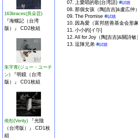
07. 上愛唱的歌(台湾語)
試聴
08. 那個女孩（陶[吉吉]&盧広仲
163braces(吳朵芸)
09. The Promise
試聴
『海螺記（台湾
10. 因為愛（富邦慈善基金会形
版）』 CD2枚組
11. 小小的[イ尓]
12. All for Joy（陶[吉吉]&關詩
13. 逗陣兄弟
試聴
朱宇青(ジュー・ユーチ
ン)
『明鏡（台湾
版）』 CD1枚組
侑彤(Verity)
『光陰
（台湾版）』 CD1枚
組