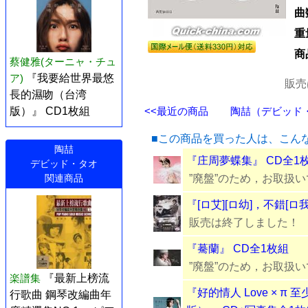
曲
重
商
蔡健雅(ターニャ・チュ
ア)
『我要給世界最悠
販売
長的濕吻（台湾
<<最近の商品
陶喆（デビッド・タ
版）』 CD1枚組
■この商品を買った人は、こん
陶喆
『庄周夢蝶集』 CD全1
デビッド・タオ
”廃盤”のため，お取扱
関連商品
『[ロ艾][ロ幼]，不錯[ロ
販売は終了しました！
『驀蘭』 CD全1枚組
”廃盤”のため，お取扱
楽譜集
『最新上榜流
『好的情人 Love × π
行歌曲 鋼琴改編曲年