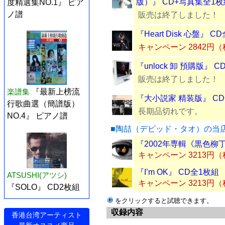
版）』 CD+写真集全1枚
度精選集NO.1』 ピア
ノ譜
販売は終了しました！
『Heart Disk 心盤』 C
キャンペーン 2842円
『unlock 卸 預購版』 
販売は終了しました！
楽譜集
『最新上榜流
『大小説家 精装版』 C
行歌曲選（簡譜版）
長期品切れです。
NO.4』 ピアノ譜
■陶喆（デビッド・タオ）の当
『2002年専輯《黒色柳丁
キャンペーン 3213円
『I’m OK』 CD全1枚組
ATSUSHI(アツシ)
キャンペーン 3213円
『SOLO』 CD2枚組
をクリックすると試聴できます。
収録内容
香港台湾アーティスト