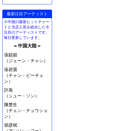
最新注目アーティスト
※中国の最新ヒットチャー
トと当店人気を総合した今
注目のアーティストです。
毎日更新しています。
= 中国大陸 =
張靚穎
（ジェーン・チャン）
張碧晨
（チャン・ビーチェ
ン）
許嵩
（シュー・ソン）
陳楚生
（チェン・チュウシェ
ン）
胡彦斌
（アンソン・フー）