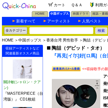
カート
Ｑ＆Ａ
利用ガ
新着すべて
アーティスト
人気ベスト
HOME
＞
中国ポップス
＞
香港台湾 男性歌手
＞
陶喆（デビッ
陶喆（デビッド・タオ）
収録アーティストなど
関連最新オススメ商品
『再見[イ尓]好[ロ馬]（台
<<収録歌手の
ア
關詩敏(シャロン・クア
発
ン)
発
『MASTERPIECE（台
I
湾版）』 CD1枚組
種