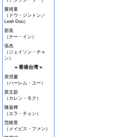
竇靖童
（ドウ・ジントン／
Leah Dou）
那英
（ナー・イン）
張杰
（ジェイソン・チャ
ン）
= 香港台湾 =
庾澄慶
（ハーレム・ユー）
莫文蔚
（カレン・モク）
陳嘉樺
（エラ・チェン）
范曉萱
（メイビス・ファン）