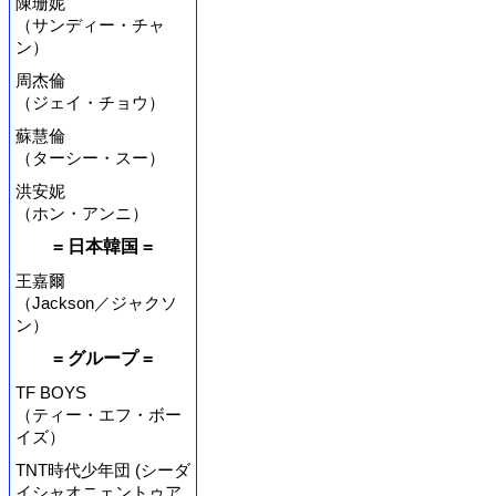
陳珊妮
（サンディー・チャ
ン）
周杰倫
（ジェイ・チョウ）
蘇慧倫
（ターシー・スー）
洪安妮
（ホン・アンニ）
= 日本韓国 =
王嘉爾
（Jackson／ジャクソ
ン）
= グループ =
TF BOYS
（ティー・エフ・ボー
イズ）
TNT時代少年団 (シーダ
イシャオニェントゥア