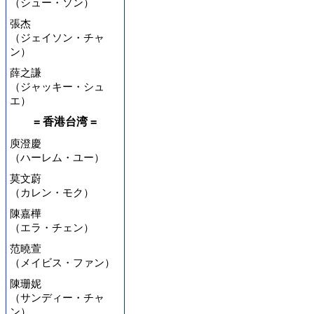
（シュー・ソン）
張杰
（ジェイソン・チャ
ン）
薛之謙
（ジャッキー・シュ
エ）
= 香港台湾 =
庾澄慶
（ハーレム・ユー）
莫文蔚
（カレン・モク）
陳嘉樺
（エラ・チェン）
范曉萱
（メイビス・ファン）
陳珊妮
（サンディー・チャ
ン）