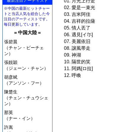
最新注目アーティスト
01. 月光上行走
02. 愛是一束光
※中国の最新ヒットチャー
トと当店人気を総合した今
03. 吉米阿佳
注目のアーティストです。
04. 吉祥的拉薩
毎日更新しています。
05. 情人丟了
= 中国大陸 =
06. 遇見[イ尓]
07. 美麗依旧
張碧晨
（チャン・ビーチェ
08. 譲風帯走
ン）
09. 神湖
10. 隔世的笑
張靚穎
（ジェーン・チャン）
11. 阿媽[ロ拉]
12. 呼喚
胡彦斌
（アンソン・フー）
陳楚生
（チェン・チュウシェ
ン）
那英
（ナー・イン）
許嵩