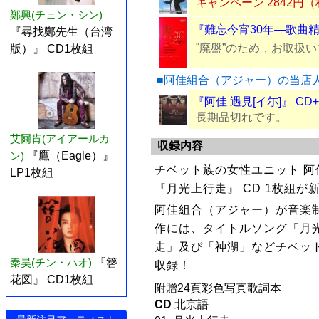
キャンペーン 2842円
鄭興(チェン・シン)
『難忘今宵30年—歌曲精
『尋找鄭先生（台湾
”廃盤”のため，お取扱
版）』 CD1枚組
■阿佳組合（アジャー）の当店
『阿佳 遇見[イ尓]』 CD+
長期品切れです。
艾爾肯(アイアールカ
収録内容
ン)
『鷹（Eagle）』
チベット族の女性ユニット 阿
LP1枚組
『月光上行走』 CD 1枚組が
阿佳組合（アジャー）が音楽
作には、タイトルソング「月
走」及び「神湖」などチベッ
秦昊(チン・ハオ)
『簪
収録！
花図』 CD1枚組
附贈24頁彩色写真歌詞本
CD
北京語