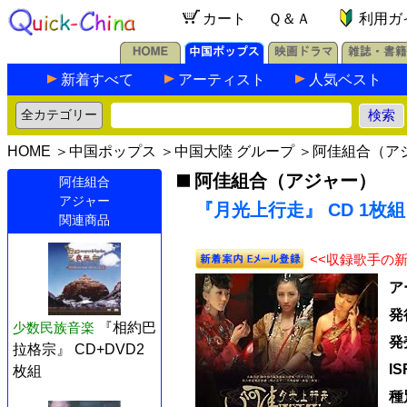
カート
Ｑ＆Ａ
利用ガ
新着すべて
アーティスト
人気ベスト
HOME
＞
中国ポップス
＞
中国大陸 グループ
＞
阿佳組合（ア
阿佳組合（アジャー）
阿佳組合
アジャー
『月光上行走』 CD 1枚組
関連商品
<<収録歌手の
ア
発
少数民族音楽
『相約巴
発
拉格宗』 CD+DVD2
I
枚組
種