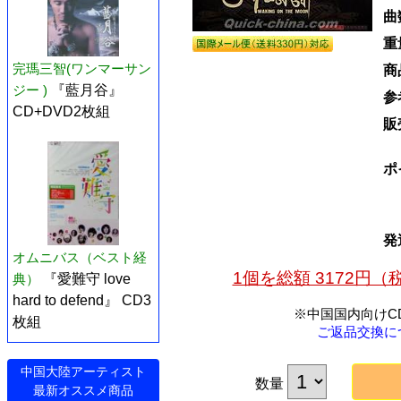
曲
重
完瑪三智(ワンマーサン
商
ジー )
『藍月谷』
参
CD+DVD2枚組
販
ポ
発
オムニバス（ベスト経
1個を総額 3172円
典）
『愛難守 love
hard to defend』 CD3
※中国国内向けC
枚組
ご返品交換に
中国大陸アーティスト
数量
最新オススメ商品