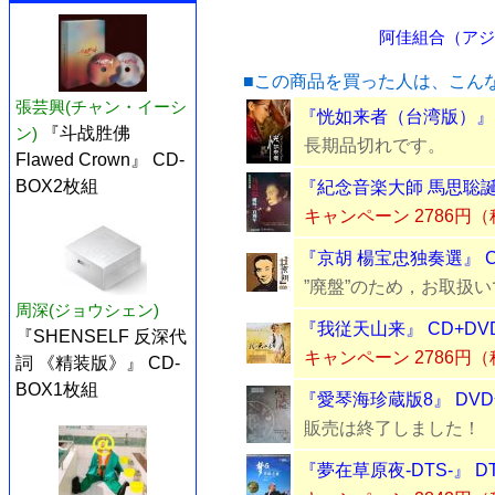
阿佳組合（アジャ
■この商品を買った人は、こん
張芸興(チャン・イーシ
『恍如来者（台湾版）』 
ン)
『斗战胜佛
長期品切れです。
Flawed Crown』 CD-
BOX2枚組
『紀念音楽大師 馬思聡誕
キャンペーン 2786円
『京胡 楊宝忠独奏選』 
”廃盤”のため，お取扱
周深(ジョウシェン)
『我従天山来』 CD+DV
『SHENSELF 反深代
キャンペーン 2786円
詞 《精装版》』 CD-
BOX1枚組
『愛琴海珍蔵版8』 DV
販売は終了しました！
『夢在草原夜-DTS-』 D