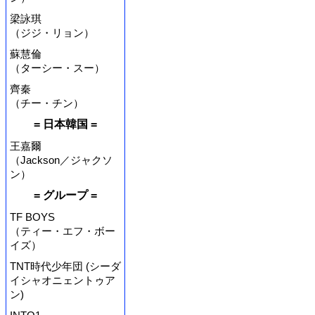
梁詠琪
（ジジ・リョン）
蘇慧倫
（ターシー・スー）
齊秦
（チー・チン）
= 日本韓国 =
王嘉爾
（Jackson／ジャクソ
ン）
= グループ =
TF BOYS
（ティー・エフ・ボー
イズ）
TNT時代少年団 (シーダ
イシャオニェントゥア
ン)