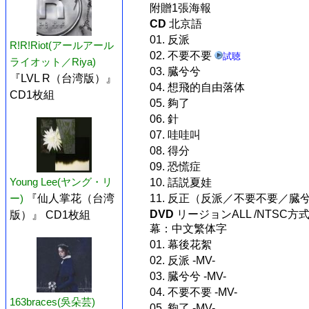
附贈1張海報
CD
北京語
01. 反派
R!R!Riot(アールアール
02. 不要不要
試聴
ライオット／Riya)
03. 臓兮兮
『LVL R（台湾版）』
04. 想飛的自由落体
CD1枚組
05. 夠了
06. 針
07. 哇哇叫
08. 得分
09. 恐慌症
Young Lee(ヤング・リ
10. 話説夏娃
ー)
『仙人掌花（台湾
11. 反正（反派／不要不要／
DVD
リージョンALL /NTSC方式(M
版）』 CD1枚組
幕：中文繁体字
01. 幕後花絮
02. 反派 -MV-
03. 臓兮兮 -MV-
04. 不要不要 -MV-
163braces(吳朵芸)
05. 夠了 -MV-