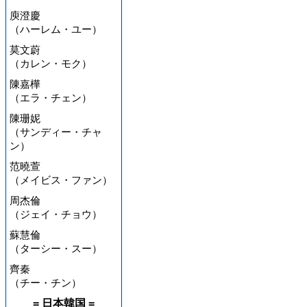
庾澄慶
（ハーレム・ユー）
莫文蔚
（カレン・モク）
陳嘉樺
（エラ・チェン）
陳珊妮
（サンディー・チャ
ン）
范曉萱
（メイビス・ファン）
周杰倫
（ジェイ・チョウ）
蘇慧倫
（ターシー・スー）
齊秦
（チー・チン）
= 日本韓国 =