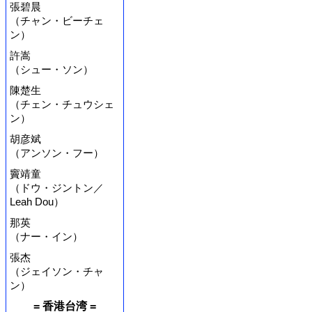
張碧晨
（チャン・ビーチェ
ン）
許嵩
（シュー・ソン）
陳楚生
（チェン・チュウシェ
ン）
胡彦斌
（アンソン・フー）
竇靖童
（ドウ・ジントン／
Leah Dou）
那英
（ナー・イン）
張杰
（ジェイソン・チャ
ン）
= 香港台湾 =