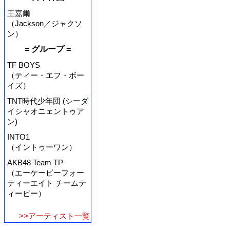
王嘉爾
（Jackson／ジャクソ
ン）
= グループ =
TF BOYS
（ティー・エフ・ボー
イズ）
TNT時代少年団 (シーダ
イシャオニェントゥア
ン)
INTO1
（イントゥーワン）
AKB48 Team TP
（エーケービーフォー
ティーエイト チームテ
ィーピー）
>>アーティスト一覧