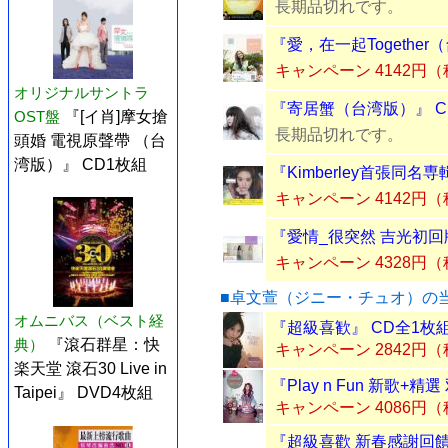
長期品切れです。
『愛，在一起Together
キャンペーン 4142円
オリジナルサントラ
『寄居蟹（台湾版）』 C
OST盤
『[イ肖]摩女搶
長期品切れです。
頭婚 電視原聲帶 （台
湾版）』 CD1枚組
『Kimberley首張同名
キャンペーン 4142円
『愛情_很突然 吉光初回
キャンペーン 4328円
■卓文萱（ジニー・チュオ）の
オムニバス（ベスト経
『超級喜歓』 CD全1枚
典）
『滾石群星：快
キャンペーン 2842円
楽天堂 滾石30 Live in
『Play n Fun 新歌+精
Taipei』 DVD4枚組
キャンペーン 4086円
『超級喜歡 新春感謝回饋盤 