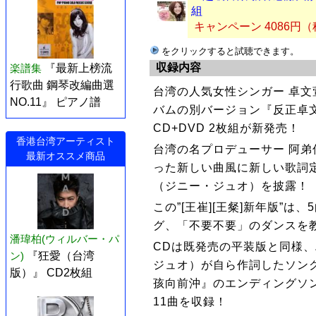
組
キャンペーン 4086円
をクリックすると試聴できます。
収録内容
楽譜集
『最新上榜流
行歌曲 鋼琴改編曲選
台湾の人気女性シンガー 卓文
NO.11』 ピアノ譜
バムの別バージョン『反正卓文萱
CD+DVD 2枚組が新発売！
香港台湾アーティスト
台湾の名プロデューサー 阿
最新オススメ商品
った新しい曲風に新しい歌詞
（ジニー・ジュオ）を披露！
この”[王崔][王粲]新年版”
グ、「不要不要」のダンスを
潘瑋柏(ウィルバー・パ
CDは既発売の平装版と同様
ン)
『狂愛（台湾
ジュオ）が自ら作詞したソング
版）』 CD2枚組
孩向前沖』のエンディングソ
11曲を収録！