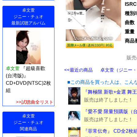
ISR
卓文萱
種別
ジニー・チュオ
曲数
最新試聴アルバム
重量
商品
販売
卓文萱
『超級喜歡
<<最近の商品
卓文萱（ジニー・チ
(台湾版)』
■この商品を買った人は、こん
CD+DVD(NTSC)2枚
組
『舞極限 新歌+金選 舞
販売は終了しました！
>>試聴曲全リスト
『愛不愛 限量預購版（台
卓文萱
販売は終了しました！
ジニー・チュオ
関連商品
『菲常伝奇』 CD全2枚