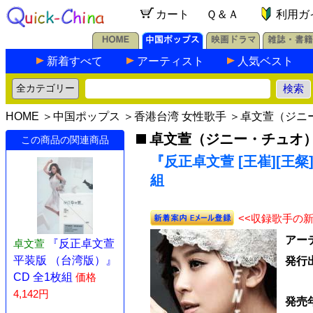
カート
Ｑ＆Ａ
利用ガ
新着すべて
アーティスト
人気ベスト
HOME
＞
中国ポップス
＞
香港台湾 女性歌手
＞
卓文萱（ジニ
卓文萱（ジニー・チュオ
この商品の関連商品
『反正卓文萱 [王崔][王粲
組
<<収録歌手の
アー
卓文萱
『反正卓文萱
平装版 （台湾版）』
発行
CD 全1枚組
価格
4,142円
発売