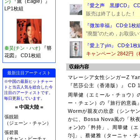
ン)
『鷹（Eagle）』
『愛之声 黒膠CD』 C
LP1枚組
販売は終了しました！
『微加幸福』 CD全1枚
”廃盤”のため，お取扱
『愛上了yin』 CD全1枚
秦昊(チン・ハオ)
『簪
キャンペーン 2842円
花図』 CD1枚組
収録内容
最新注目アーティスト
マレーシア女性シンガーZ Y
※中国の最新ヒットチャー
『芭莎公主（香港版）』 CD 
トと当店人気を総合した今
注目のアーティストです。
周華健（エミール・チョウ）の
毎日更新しています。
ー・チェン）の『旅行的意義
= 中国大陸 =
Wormが親友の欣彦（シンヤ
張靚穎
かに、Bossa Nova風の
（ジェーン・チャン）
ォン)の「矜持」、周華健（エ
張碧晨
尓]」、蔡健雅（ターニャ・
（チャン・ビーチェ