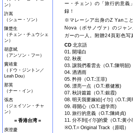
ー・チェン）の「旅行的意義
ン）
録！
許嵩
（シュー・ソン）
※マレーシア出身のZ Yanこ
Nova（ボサノヴァ）のジャ
陳楚生
（チェン・チュウシェ
ガーの一人。附贈24頁彩色写
ン）
CD
北京語
胡彦斌
01. 開場白
（アンソン・フー）
02. 秋夜
竇靖童
03. 譲我們看雲去（O.T.:陳明韶)
（ドウ・ジントン／
04. 洒洒雨
Leah Dou）
05. 矜持（O.T.:王菲)
那英
06. 漂亮一点（O.T.:蔡健雅)
（ナー・イン）
07. 秋詩篇篇（O.T.:銀霞)
08. 明天我要嫁給[イ尓]（O.T.:周
張杰
（ジェイソン・チャ
09. 尋開心（O.T.:趙学而)
ン）
10. 旅行的意義（O.T.:陳綺貞)
11. 分不到[イ尓]的愛（O.T.:黄小
= 香港台湾 =
※O.T.= Original Track（原唱）
庾澄慶