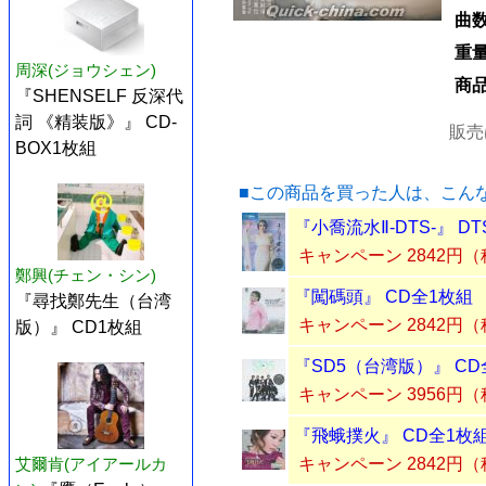
曲
重
周深(ジョウシェン)
商
『SHENSELF 反深代
詞 《精装版》』 CD-
販売
BOX1枚組
■この商品を買った人は、こん
『小喬流水Ⅱ-DTS-』 DT
キャンペーン 2842円
鄭興(チェン・シン)
『闖碼頭』 CD全1枚組
『尋找鄭先生（台湾
キャンペーン 2842円
版）』 CD1枚組
『SD5（台湾版）』 CD
キャンペーン 3956円
『飛蛾撲火』 CD全1枚
艾爾肯(アイアールカ
キャンペーン 2842円