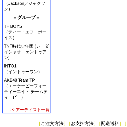
（Jackson／ジャクソ
ン）
= グループ =
TF BOYS
（ティー・エフ・ボー
イズ）
TNT時代少年団 (シーダ
イシャオニェントゥア
ン)
INTO1
（イントゥーワン）
AKB48 Team TP
（エーケービーフォー
ティーエイト チームテ
ィーピー）
>>アーティスト一覧
[
ご注文方法
]
[
お支払方法
]
[
配送送料
]
[