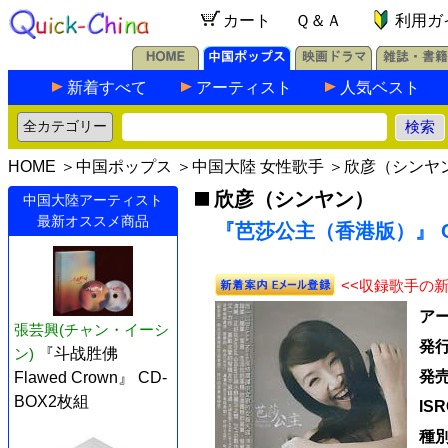
カート
Ｑ＆Ａ
利用ガ
新着すべて
アーティスト
人気ベスト
HOME
＞
中国ポップス
＞
中国大陸 女性歌手
＞
欣彦（シンヤ
欣彦（シンヤン）
中国大陸アーティスト
最新オススメ商品
『芭莎公主（香港版）』 C
<<収録歌手の
ア
張芸興(チャン・イーシ
発
ン)
『斗战胜佛
発
Flawed Crown』 CD-
BOX2枚組
IS
種別