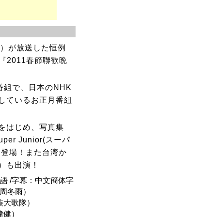
V）が放送した恒例
『2011春節聯歓晩
番組で、日本のNHK
しているお正月番組
をはじめ、写真集
 Junior(スーパ
も登場！また台湾か
）も出演！
北京語 /字幕：中文簡体字
/周冬雨）
]族大歌隊）
李偉健）