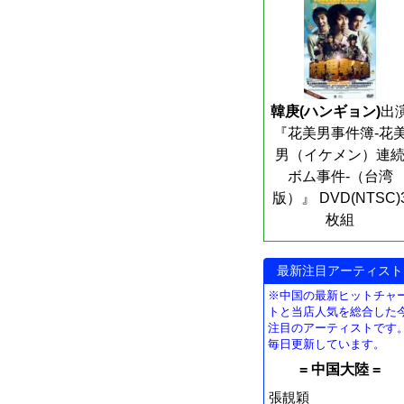
韓庚(ハンギョン)
出
『花美男事件簿-花
男（イケメン）連
ボム事件-（台湾
版）』 DVD(NTSC)
枚組
最新注目アーティスト
※中国の最新ヒットチャ
トと当店人気を総合した
注目のアーティストです
毎日更新しています。
= 中国大陸 =
張靚穎