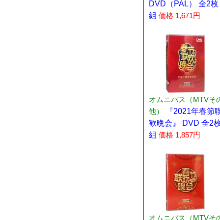
DVD（PAL） 全2枚
組
価格 1,671円
オムニバス（MTVそ
他）
『2021年春節
歓晩会』 DVD 全2
組
価格 1,857円
オムニバス（MTVそ