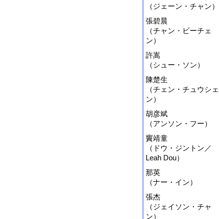
（ジェーン・チャン）
張碧晨
（チャン・ビーチェ
ン）
許嵩
（シュー・ソン）
陳楚生
（チェン・チュウシェ
ン）
胡彦斌
（アンソン・フー）
竇靖童
（ドウ・ジントン／
Leah Dou）
那英
（ナー・イン）
張杰
（ジェイソン・チャ
ン）