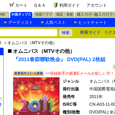
カート
Ｑ＆Ａ
利用ガイド
アカウント
アーティスト
人気ベスト
ヒットチャート
検索ガイド
リク
ス
＞
オムニバス（MTVその他）
オムニバス（MTVその他）
『2011春節聯歓晩会』 DVD(PAL) 2枚組
<<収録歌手の新着Eメールが欲しい方！
ジャンル
オムニバス（
発行出版
中国国際電視
発売年
2011年
の
ISRC等
CN-A03-11-00
聯
種別/枚数
DVD(PAL) 全