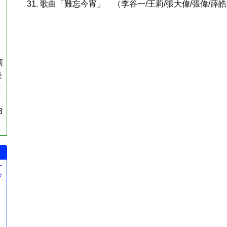
31. 歌曲「難忘今宵」 （李谷一/王莉/張大偉/張偉/薛
演
美
続
3
ー
今
。