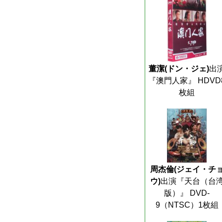
董潔(ドン・ジェ)
出
『澳門人家』 HDVD
枚組
周杰倫(ジェイ・チ
ウ)
出演『天台（台
版）』 DVD-
9（NTSC）1枚組