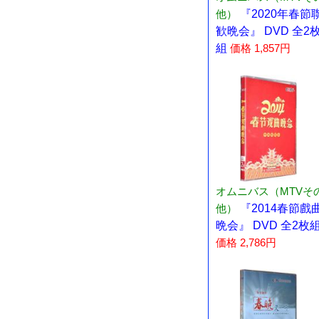
他）
『2020年春節
歓晩会』 DVD 全2
組
価格 1,857円
オムニバス（MTVそ
他）
『2014春節戲
晩会』 DVD 全2枚
価格 2,786円