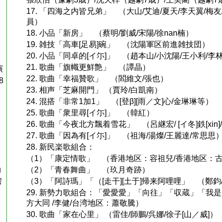
17. 「四海之内皆兄弟」 （大山/艾迪/夏天/李天翼/梅友
員）
18. 小品「新房」 （蔡明/劉威/宋陽/徐nan楠）
19. 雑技「高車[足易]碗」 （沈陽軍区前進雑技団）
20. 小品「同卓的[イ尓]」 （趙本山/小沈陽/王小利/李
21. 歌曲「旗幟更鮮艶」 （譚晶）
演
22. 歌曲「幸福贊歌」 （閻維文/張也）
8
23. 相声「芝麻開門」 （賈玲/白凱南）
24. 混搭「非常1加1」 （[登β][雨／文]心/金琳琳等）
25. 歌曲「衆里尋[イ尓]」 （韓紅）
26. 歌曲「今夜北方飄着雪花」 （呂継宏/ [イ冬]鉄[xin
27. 歌曲「因為有[イ尓]」 （祖海/湯燦/王麗達/常思思
28. 新民楽歌組合：
（1）「康定情歌」 （香港地区：容祖兒/香港地区：
ョ
（2）「青春舞曲」 （玖月奇跡）
（3）「阿詩瑪」「（[走干][土于]帰来阿哩哩」 （鄭鈞/
湾
29. 新勢力歌組合：「愛愛愛」「向往」「収蔵」「我
方大同 /李健/台湾地区：蕭敬騰）
30. 歌曲「家在心里」 （雷佳/師鵬/呉娜/徐子[山／威]）