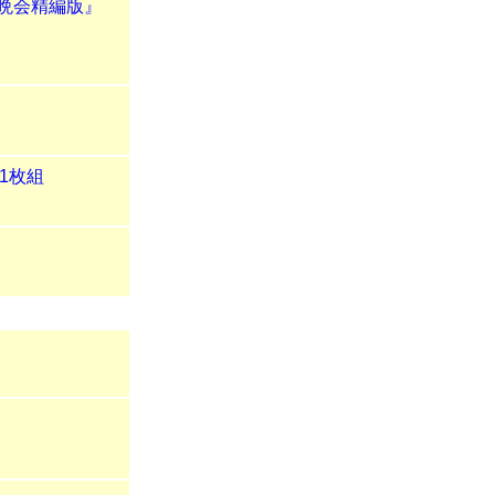
歓晩会精編版』
1枚組