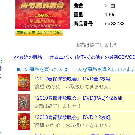
曲数
31曲
重量
130g
商品番号
mc33733
販売は終了しました！
<<最近の商品
オムニバス（MTVその他）の最新CD/VCD
の
聯
■この商品を買った人は、こんな商品も購入していま
枚
『2012春節聯歓晩会』 DVD全2枚組
”廃盤”のため，お取扱いできません。
『2010春節聯歓晩会』 DVD(PAL)全2枚組
販売は終了しました！
『2013春節聯歓晩会』 DVD全2枚組
”廃盤”のため，お取扱いできません。
の