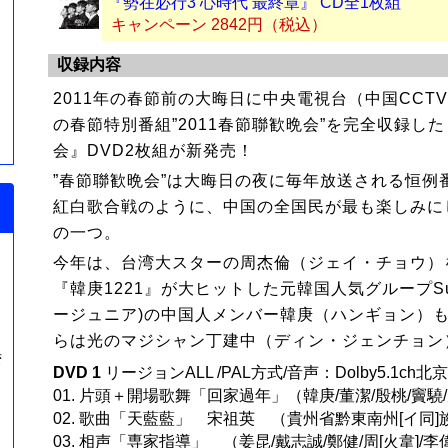
『勢在必行3 心時代 最終章』 CD全1枚組
キャンペーン 2842円（税込）
収録内容
2011年の春節前の大晦日に中央電視台（中国CCT
）
の春節特別番組”2011春節聯歓晩会”を完全収録した
円
会』DVD2枚組が新発売！
”春節聯歓晩会”は大晦日の夜に毎年放送される恒例
紅白歌合戦のように、中国の全国民が最も楽しみに
の一つ。
今年は、台湾大スターの周杰倫（ジェイ・チョウ）
『韓庚1221』が大ヒットした元韓国人気グループSuper
ージュニア)の中国人メンバー韓庚（ハンギョン）
らは光のマジシャン丁建中（ディン・ジェンチョン
湾
DVD 1
リージョンALL /PAL方式/音声：Dolby5.1ch
01. 片頭＋開場歌舞「回家過年」（韓庚/董潔/殷桃/竇驍
02. 歌曲「天藍藍」 宋祖英 （貴州省黔東南州[イ同
03. 相声「専家指導」 （姜昆/戴志誠/鄭健/周[火韋]/