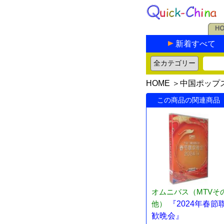
新着すべて
HOME
＞
中国ポップ
この商品の関連商品
オムニバス（MTVそ
他）
『2024年春節
歓晩会』