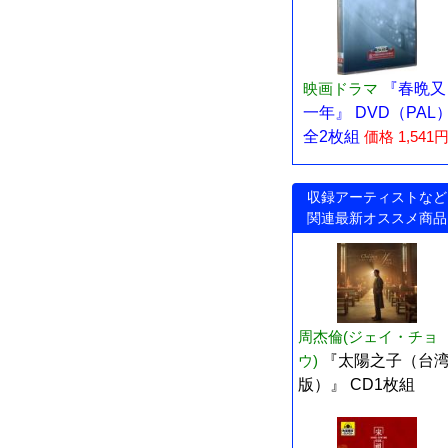
映画ドラマ
『春晩又
一年』 DVD（PAL
全2枚組
価格 1,541
収録アーティストなど
関連最新オススメ商品
周杰倫(ジェイ・チョ
ウ)
『太陽之子（台
版）』 CD1枚組