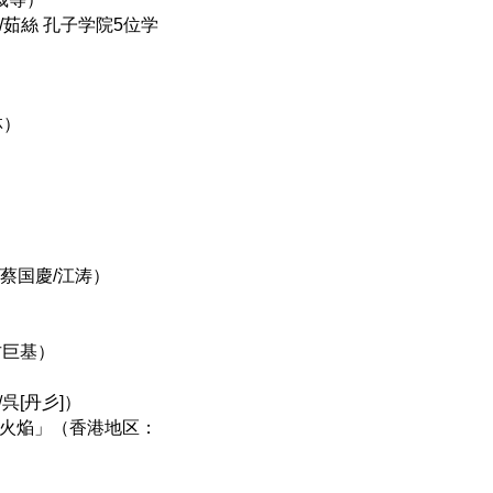
/茹絲 孔子学院5位学
林）
]/蔡国慶/江涛）
）
古巨基）
呉[丹彡]）
是火焔」（香港地区：