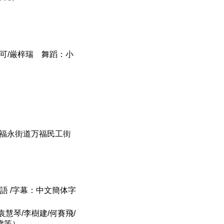
妙可/厳梓瑞 舞蹈：小
区福永街道万福民工街
北京語 /字幕：中文簡体字
袁慧琴/李樹建/何賽飛/
歳等）