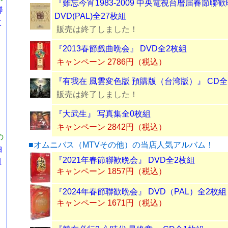
『難忘今宵1983-2009 中央電視台暦届春節聯
聯
DVD(PAL)全27枚組
枚
販売は終了しました！
『2013春節戲曲晩会』 DVD全2枚組
キャンペーン 2786円（税込）
『有我在 風雲変色版 預購版（台湾版）』 CD全
販売は終了しました！
『大武生』 写真集全0枚組
キャンペーン 2842円（税込）
の
■オムニバス（MTVその他）の当店人気アルバム！
曲
『2021年春節聯歓晩会』 DVD全2枚組
組
キャンペーン 1857円（税込）
『2024年春節聯歓晩会』 DVD（PAL）全2枚組
キャンペーン 1671円（税込）