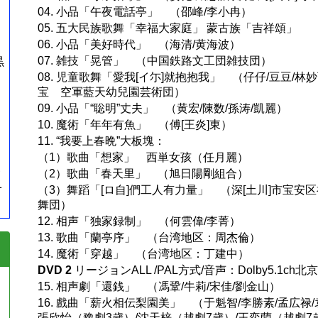
04. 小品「午夜電話亭」 （邵峰/李小冉）
05. 五大民族歌舞「幸福大家庭」 蒙古族「吉祥頌」
06. 小品「美好時代」 （海清/黄海波）
07. 雑技「晃管」 （中国鉄路文工団雑技団）
黒
08. 児童歌舞「愛我[イ尓]就抱抱我」 （仔仔/豆豆/林
宝 空軍藍天幼兒園芸術団）
09. 小品「“聡明”丈夫」 （黄宏/陳数/孫涛/凱麗）
10. 魔術「年年有魚」 （傅[王炎]東）
11. “我要上春晩”大板塊：
（1）歌曲「想家」 西単女孩（任月麗）
三
（2）歌曲「春天里」 （旭日陽剛組合）
1
（3）舞蹈「[ロ自]們工人有力量」 （深[土川]市宝安
舞団）
12. 相声「独家録制」 （何雲偉/李菁）
13. 歌曲「蘭亭序」 （台湾地区：周杰倫）
14. 魔術「穿越」 （台湾地区：丁建中）
DVD 2
リージョンALL /PAL方式/音声：Dolby5.1ch
15. 相声劇「還銭」 （馮鞏/牛莉/宋佳/劉金山）
16. 戲曲「薪火相伝梨園美」 （于魁智/李勝素/孟広禄/
張欣怡（豫劇3歳）/沈天梓（越劇7歳）/王奕藺（越劇7