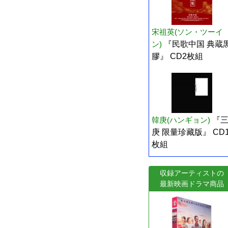
宋祖英(ソン・ツーイ
ン)
『民歌中国 典蔵
膠』 CD2枚組
韓庚(ハンギョン)
『
庚 限量珍藏版』 CD
枚組
収録アーティストの
最新映画ドラマ商品