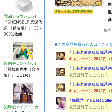
曲
重
周深(ジョウシェン)
商
『SHENSELF 反深代
詞 《精装版》』 CD-
販売
BOX1枚組
■この商品を買った人は、こん
『上海老歌絶版珍蔵系列 
キャンペーン 2842円
鄭興(チェン・シン)
『上海老歌絶版珍蔵系列 周
『尋找鄭先生（台湾
販売は終了しました！
版）』 CD1枚組
『上海老歌絶版珍蔵系列 
キャンペーン 2842円
『鄧麗君 The Best Col
艾爾肯(アイアールカ
販売は終了しました！