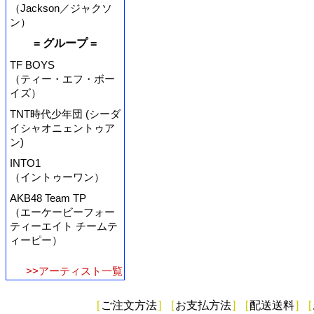
（Jackson／ジャクソ
ン）
= グループ =
TF BOYS
（ティー・エフ・ボー
イズ）
TNT時代少年団 (シーダ
イシャオニェントゥア
ン)
INTO1
（イントゥーワン）
AKB48 Team TP
（エーケービーフォー
ティーエイト チームテ
ィーピー）
>>アーティスト一覧
[
ご注文方法
]
[
お支払方法
]
[
配送送料
]
[