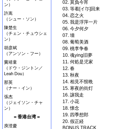
02. 莫負今宵
ン）
03. 等着[イ尓]回来
許嵩
04. 恋之火
（シュー・ソン）
05. 我是浮萍一片
陳楚生
06. 今夕何夕
（チェン・チュウシェ
07. 墻
ン）
08. 葡萄美酒
胡彦斌
09. 桃李争春
（アンソン・フー）
10. 魂ying旧夢
11. 何処是児家
竇靖童
（ドウ・ジントン／
12. 春
Leah Dou）
13. 秋夜
14. 相見不恨晩
那英
（ナー・イン）
15. 寒夜的街灯
16. 譲我走
張杰
17. 小花
（ジェイソン・チャ
18. 懐念
ン）
19. 四季想郎
= 香港台湾 =
20. 假正経
庾澄慶
BONUS TRACK