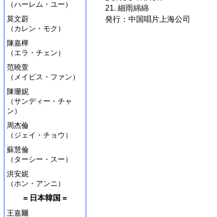
（ハーレム・ユー）
21. 細雨綿綿
莫文蔚
発行：中国唱片上海公司
（カレン・モク）
陳嘉樺
（エラ・チェン）
范曉萱
（メイビス・ファン）
陳珊妮
（サンディー・チャ
ン）
周杰倫
（ジェイ・チョウ）
蘇慧倫
（ターシー・スー）
洪安妮
（ホン・アンニ）
= 日本韓国 =
王嘉爾