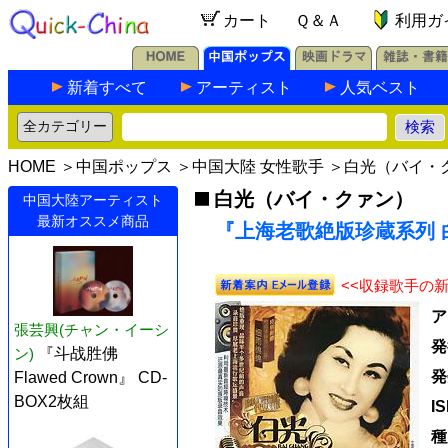
カート
Ｑ＆Ａ
利用ガ
新着すべて
アーティスト
人気ベスト
HOME
＞
中国ポップス
＞
中国大陸 女性歌手
＞
白光（バイ・
白光（バイ・クァン）
中国大陸アーティスト
最新オススメ商品
『上海老歌絶版珍蔵系列 白
<<収録歌手の
ア
張芸興(チャン・イーシ
発
ン)
『斗战胜佛
発
Flawed Crown』 CD-
BOX2枚組
I
種