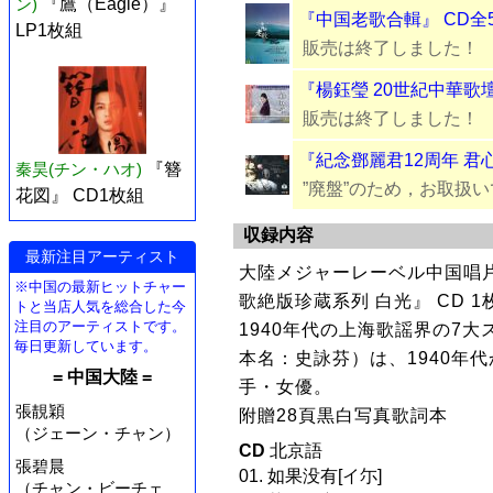
ン)
『鷹（Eagle）』
『中国老歌合輯』 CD全
LP1枚組
販売は終了しました！
『楊鈺瑩 20世紀中華歌
販売は終了しました！
『紀念鄧麗君12周年 君
秦昊(チン・ハオ)
『簪
”廃盤”のため，お取扱
花図』 CD1枚組
収録内容
最新注目アーティスト
大陸メジャーレーベル中国唱片
※中国の最新ヒットチャー
歌絶版珍蔵系列 白光』 CD 
トと当店人気を総合した今
注目のアーティストです。
1940年代の上海歌謡界の7
毎日更新しています。
本名：史詠芬）は、1940年代
= 中国大陸 =
手・女優。
張靚穎
附贈28頁黒白写真歌詞本
（ジェーン・チャン）
CD
北京語
張碧晨
01. 如果没有[イ尓]
（チャン・ビーチェ