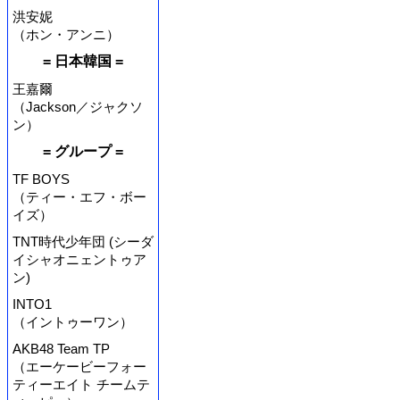
洪安妮
（ホン・アンニ）
= 日本韓国 =
王嘉爾
（Jackson／ジャクソ
ン）
= グループ =
TF BOYS
（ティー・エフ・ボー
イズ）
TNT時代少年団 (シーダ
イシャオニェントゥア
ン)
INTO1
（イントゥーワン）
AKB48 Team TP
（エーケービーフォー
ティーエイト チームテ