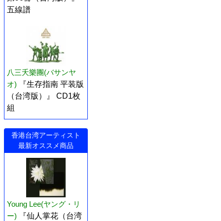
五線譜
八三夭樂團(バサンヤ
オ)
『生存指南 平装版
（台湾版）』 CD1枚
組
香港台湾アーティスト
最新オススメ商品
Young Lee(ヤング・リ
ー)
『仙人掌花（台湾