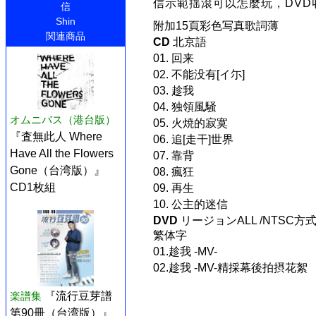
信示範揺滾可以怎麼玩，DVD
信
Shin
附加15頁彩色写真歌詞薄
関連商品
CD
北京語
01. 回来
02. 不能没有[イ尓]
03. 趁我
04. 独領風騒
オムニバス（港台版）
05. 火焼的寂寞
『査無此人 Where
06. 追[走干]世界
Have All the Flowers
07. 靠背
Gone（台湾版）』
08. 瘋狂
CD1枚組
09. 再生
10. 公主的迷信
DVD
リージョンALL /NTSC方式
繁体字
01.趁我 -MV-
02.趁我 -MV-精採幕後拍摂花絮
楽譜集
『流行豆芽譜
第90冊（台湾版）』