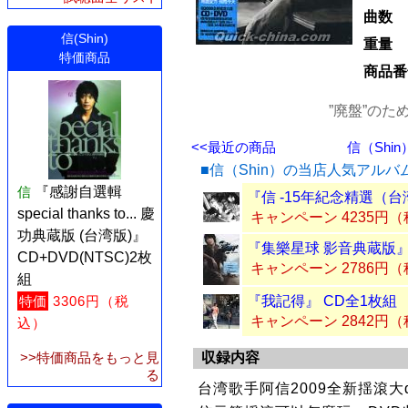
曲数
信(Shin)
重量
特価商品
商品番
”廃盤”の
<<最近の商品
信（Shin
■信（Shin）の当店人気アルバ
信
『感謝自選輯
『信 -15年紀念精選（台
special thanks to... 慶
キャンペーン 4235円
功典蔵版 (台湾版)』
『集樂星球 影音典蔵版』 C
CD+DVD(NTSC)2枚
キャンペーン 2786円
組
『我記得』 CD全1枚組
特価
3306円（税
キャンペーン 2842円
込）
収録内容
>>特価商品をもっと見
る
台湾歌手阿信2009全新揺滾大