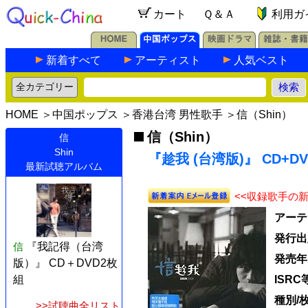
カート
Ｑ＆Ａ
利用ガ
新着すべて
アーティスト
人気ベスト
HOME
＞
中国ポップス
＞
香港台湾 男性歌手
＞
信（Shin）
信（Shin）
信
Shin
『趁我 (台湾版)』 CD+DV
最新試聴アルバム
<<収録歌手の
アーテ
発行出
信
『我記得（台湾
発売年
版）』 CD＋DVD2枚
組
ISRC
種別/
>>試聴曲全リスト