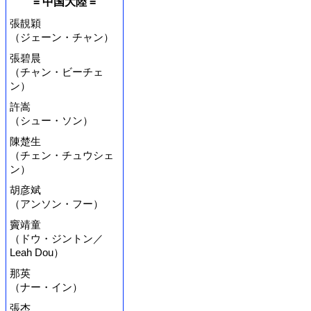
= 中国大陸 =
張靚穎
（ジェーン・チャン）
張碧晨
（チャン・ビーチェ
ン）
許嵩
（シュー・ソン）
陳楚生
（チェン・チュウシェ
ン）
胡彦斌
（アンソン・フー）
竇靖童
（ドウ・ジントン／
Leah Dou）
那英
（ナー・イン）
張杰