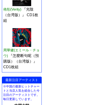
侑彤(Verity)
『光陰
（台湾版）』 CD1枚
組
周華健(エミール・チョ
ウ)
『怎麼断句呢（預
購版）（台湾版）』
CD1枚組
最新注目アーティスト
※中国の最新ヒットチャー
トと当店人気を総合した今
注目のアーティストです。
毎日更新しています。