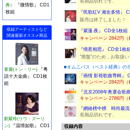
長期品切れです。
典）
『微情歌』 CD1
枚組
『民歌紅V 湘女多情』 C
販売は終了しました！
収録アーティストなど
『紫蓮.夜』 CD全1枚組
関連最新オススメ商品
キャンペーン 2842円
『情惹相思』 CD全1枚
”廃盤”のため，お取扱
■オムニバス（ベスト経典）の
童麗(トン・リー)
『粤
『画情 影視歌曲専輯』 
語十大金曲』 CD1枚
キャンペーン 2842円
組
『北京2008年奥運会歌曲
キャンペーン 2786円
『網絡榜中榜 時尚最流行
長期品切れです。
劉紫玲(リウ・ズーリ
ン)
『温情如歌』 CD1
収録内容