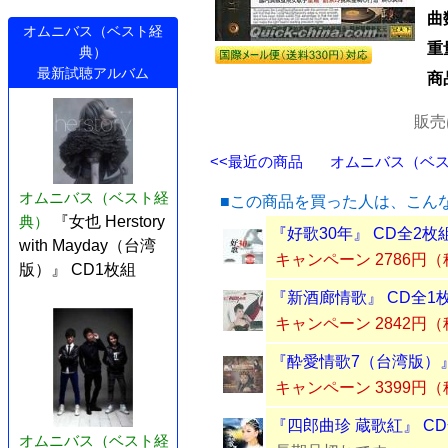
曲
オムニバス（ベスト経
重
典）
最新試聴アルバム
商
販売
<<最近の商品
オムニバス（ベスト
オムニバス（ベスト経
■この商品を買った人は、こん
典）
『女也 Herstory
『好歌30年』 CD全2枚
with Mayday（台湾
キャンペーン 2786円
版）』 CD1枚組
『新酒廊情歌』 CD全1
キャンペーン 2842円
『酔愛情歌7（台湾版）』
キャンペーン 3399円
『四郎曲珍 蔵歌紅』 C
オムニバス（ベスト経