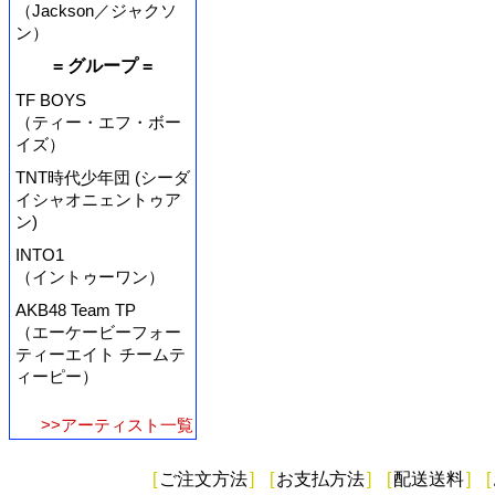
（Jackson／ジャクソ
ン）
= グループ =
TF BOYS
（ティー・エフ・ボー
イズ）
TNT時代少年団 (シーダ
イシャオニェントゥア
ン)
INTO1
（イントゥーワン）
AKB48 Team TP
（エーケービーフォー
ティーエイト チームテ
ィーピー）
>>アーティスト一覧
[
ご注文方法
]
[
お支払方法
]
[
配送送料
]
[