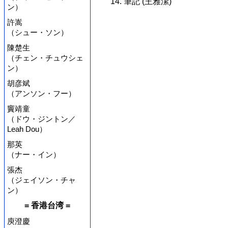
14. 筆記 (王雅潔)
ン）
許嵩
（シュー・ソン）
陳楚生
（チェン・チュウシェ
ン）
胡彦斌
（アンソン・フー）
竇靖童
（ドウ・ジントン／
Leah Dou）
那英
（ナー・イン）
張杰
（ジェイソン・チャ
ン）
= 香港台湾 =
庾澄慶