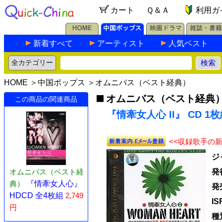
カート
Ｑ＆Ａ
利用ガ
新着すべて
アーティスト
人気ベスト
HOME
＞
中国ポップス
＞
オムニバス（ベスト経典）
オムニバス（ベスト経典
この商品の関連商品
『情牽女人心 II』 CD 1
<<収録歌手の
ジ
オムニバス（ベスト経
発
典）
『情牽女人心』
発
HDCD 全4枚組
2,749
I
円
種