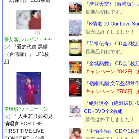
『給你們』 CD1枚組
『摩登天空7（台湾版）』
長期品切れです。
『K情歌 10 Our Love
販売は終了しました！
張艾嘉(シルビア・チャ
『菲常伝奇』 CD全2枚
ン)
『愛的代價 黒膠
長期品切れです。
（台湾版）』 LP1枚
組
『全城熱愛』 CD全1枚
キャンペーン 2842円
『嶺南風韻 文伝盈胡琴作
キャンペーン 2786円
『絶対達令（絶対彼氏~My P
辛暁琪(ウィニー・シ
CD+DVD全2枚組
ン)
『 人生若只如初見
販売は終了しました！
演唱會 FOR THE
FIRST TIME LIVE
『不怕不怕』 CD全1枚
CONCERT（台湾