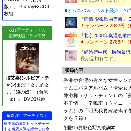
販売は終了しました！
版）』 Blu-ray+2CD3
■オムニバス（ベスト経典）の
枚組
『画情 影視歌曲専輯』 
キャンペーン 2842円
収録アーティストの
『北京2008年奥運会歌曲
最新映画ドラマ商品
キャンペーン 2786円
『網絡榜中榜 時尚最流行
長期品切れです。
収録内容
張艾嘉(シルビア・チ
香港や台湾の有名な女性シン
ャン)
出演『女兒的女
オムニバスアルバム『情牽女人
兒（娘の娘）（台湾
陳淑樺（サラ・チェン）の「
版）』 DVD1枚組
不了情」、辛暁琪（ウィニー
ラム）の「明天我要嫁給琪イ
最新注目アーティスト
グを収録！
※中国の最新ヒットチャー
附贈16頁彩色写真歌詞本
トと当店人気を総合した今