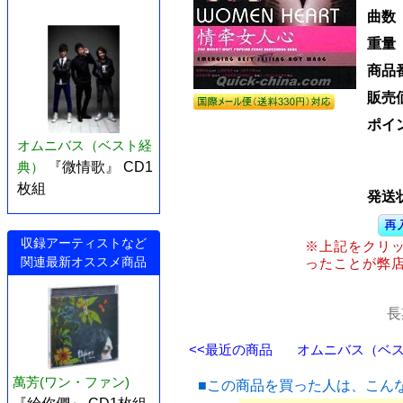
曲数
重量
商品
販売
ポイ
オムニバス（ベスト経
典）
『微情歌』 CD1
枚組
発送
収録アーティストなど
※上記をクリ
関連最新オススメ商品
ったことが弊
長
<<最近の商品
オムニバス（ベスト
萬芳(ワン・ファン)
■この商品を買った人は、こん