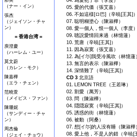
04. 為愛犯了罪（李度）
（ナー・イン）
05. 愛的代価（張艾嘉）
06. 不如這様[ロ巴]（辛暁[王其]
張杰
（ジェイソン・チャ
07. 聡明糊塗心（陳淑樺）
ン）
08. 愛一個人，恨一個人（李度
09. 聴説愛情回来過（林憶蓮）
= 香港台湾 =
10. 荒唐（辛暁[王其]）
庾澄慶
11. 因為寂寞（張艾嘉）
（ハーレム・ユー）
12. 為[イ尓]我受冷風吹（林憶蓮
莫文蔚
13. 無言的表示（陳淑樺）
（カレン・モク）
14. 深情難了（辛暁[王其]）
陳嘉樺
CD 3
北京語
（エラ・チェン）
01. LEMON TREE（王若琳）
02. 割愛（萬芳）
范曉萱
（メイビス・ファン）
03. 問（陳淑樺）
04. 隠隠寂寞（辛暁[王其]）
陳珊妮
05. 誘惑的街（林憶蓮）
（サンディー・チャ
ン）
06. 被動（阿桑）
07. 想[イ尓]的人没有睡（陳淑樺
周杰倫
08. 愛上他，不是人的錯（辛暁[
（ジェイ・チョウ）