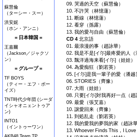
09. 哭過的天空（蘇慧倫）
蘇慧倫
10. 不許哭（林憶蓮）
（ターシー・スー）
11. 断線（林憶蓮）
洪安妮
12. 看穿（孫露）
（ホン・アンニ）
13. 我的愛与自由（蘇慧倫）
= 日本韓国 =
CD 4
北京語
01. 最浪漫的事（趙詠華）
王嘉爾
（Jackson／ジャクソ
02. 我是不是[イ尓]最疼愛的人
ン）
03. 飄洋過海来看[イ尓]（娃娃）
04. 為愛痴狂（劉若英）
= グループ =
05. [イ尓]是我一輩子的愛（潘
TF BOYS
06. STORIES（齊豫）
（ティー・エフ・ボー
07. 大雨（娃娃）
イズ）
08. 只要[イ尓]対我再好一点（
TNT時代少年団 (シーダ
09. 最愛（張艾嘉）
イシャオニェントゥア
10. 譲愛回来（齊豫）
ン)
11. 到処乱走（劉若英）
INTO1
12. 我的愛我的夢我的家（趙詠
（イントゥーワン）
13. Whoever Finds This，I L
AKB48 Team TP