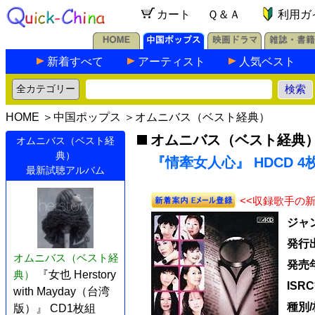
カート
Ｑ＆Ａ
利用ガ
新着すべて
アーティスト
人気ベスト
HOME
＞
中国ポップス
＞
オムニバス（ベスト経典）
オムニバス（ベスト経典
オムニバス（ベスト経
典）
『情牽女人心』 HDCD 4
最新試聴アルバム
<<収録歌手の
ジャ
発行
オムニバス（ベスト経
発売
典）
『女也 Herstory
ISR
with Mayday（台湾
種別
版）』 CD1枚組