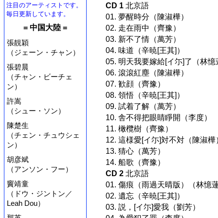
注目のアーティストです。
CD 1
北京語
毎日更新しています。
01. 夢醒時分（陳淑樺）
= 中国大陸 =
02. 走在雨中（齊豫）
03. 新不了情（萬芳）
張靚穎
04. 味道（辛暁[王其]）
（ジェーン・チャン）
05. 明天我要嫁給[イ尓]了（林
張碧晨
06. 滾滾紅塵（陳淑樺）
（チャン・ビーチェ
07. 歓顔（齊豫）
ン）
08. 領悟（辛暁[王其]）
許嵩
09. 試着了解（萬芳）
（シュー・ソン）
10. 舎不得把眼睛睜開（李度）
陳楚生
11. 橄欖樹（齊豫）
（チェン・チュウシェ
12. 這様愛[イ尓]対不対（陳淑樺
ン）
13. 猜心（萬芳）
胡彦斌
14. 船歌（齊豫）
（アンソン・フー）
CD 2
北京語
竇靖童
01. 傷痕（雨過天晴版）（林憶
（ドウ・ジントン／
02. 遺忘（辛暁[王其]）
Leah Dou）
03. 説，[イ尓]愛我（劉芳）
那英