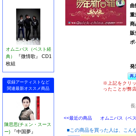
曲
重
商
販
ポ
オムニバス（ベスト経
典）
『微情歌』 CD1
枚組
発
収録アーティストなど
※上記をクリ
関連最新オススメ商品
ったことが弊
長
<<最近の商品
オムニバス（ベスト
陳思思(チェン・スース
■この商品を買った人は、こん
ー)
『中国夢』