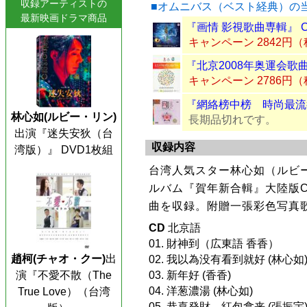
収録アーティストの
■オムニバス（ベスト経典）の
最新映画ドラマ商品
『画情 影視歌曲専輯』 
キャンペーン 2842円
『北京2008年奥運会歌曲
キャンペーン 2786円
『網絡榜中榜 時尚最流行
林心如(ルビー・リン)
長期品切れです。
出演『迷失安狄（台
収録内容
湾版）』 DVD1枚組
台湾人気スター林心如（ルビー
ルバム『賀年新合輯』大陸版C
曲を収録。附贈一張彩色写真歌
CD
北京語
01. 財神到（広東語 香香）
趙柯(チャオ・クー)
出
02. 我以為没有看到就好 (林心如
演『不愛不散（The
03. 新年好 (香香)
04. 洋葱濃湯 (林心如)
True Love）（台湾
05. 恭喜発財，紅包拿来 (張振宇