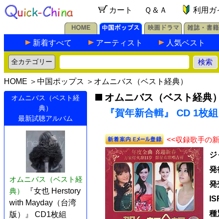
カート
Ｑ＆Ａ
利用ガ
新着すべて
アーティスト
人気ベスト
HOME
＞
中国ポップス
＞
オムニバス（ベスト経典）
オムニバス（ベスト経典
オムニバス（ベスト経
典）
『賀年新合輯』 CD 1枚組
最新試聴アルバム
<<収録歌手の
ジ
発
オムニバス（ベスト経
発
典）
『女也 Herstory
I
with Mayday（台湾
種
版）』 CD1枚組