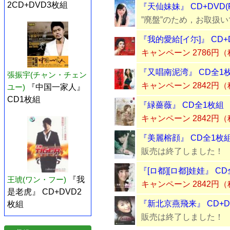
2CD+DVD3枚組
『天仙妹妹』 CD+DVD(
”廃盤”のため，お取扱
『我的愛給[イ尓]』 CD+D
キャンペーン 2786円
『又唱南泥湾』 CD全1
張振宇(チャン・チェン
キャンペーン 2842円
ユー)
『中国一家人』
CD1枚組
『緑薔薇』 CD全1枚組
キャンペーン 2842円
『美麗榕顔』 CD全1枚
販売は終了しました！
『[ロ都][ロ都]娃娃』 C
王琥(ワン・フー)
『我
キャンペーン 2842円
是老虎』 CD+DVD2
『新北京燕飛来』 CD+DV
枚組
販売は終了しました！