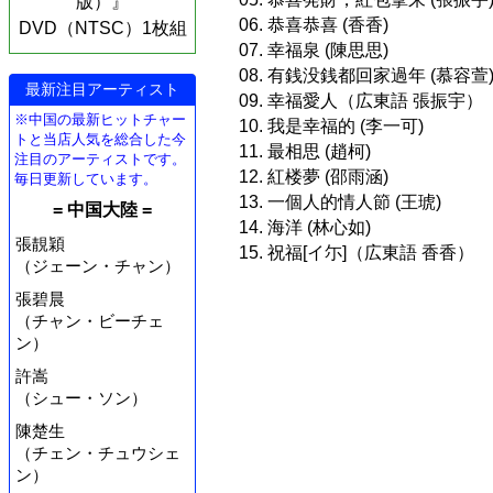
版）』
06. 恭喜恭喜 (香香)
DVD（NTSC）1枚組
07. 幸福泉 (陳思思)
08. 有銭没銭都回家過年 (慕容萱
最新注目アーティスト
09. 幸福愛人（広東語 張振宇）
※中国の最新ヒットチャー
10. 我是幸福的 (李一可)
トと当店人気を総合した今
11. 最相思 (趙柯)
注目のアーティストです。
12. 紅楼夢 (邵雨涵)
毎日更新しています。
13. 一個人的情人節 (王琥)
= 中国大陸 =
14. 海洋 (林心如)
張靚穎
15. 祝福[イ尓]（広東語 香香）
（ジェーン・チャン）
張碧晨
（チャン・ビーチェ
ン）
許嵩
（シュー・ソン）
陳楚生
（チェン・チュウシェ
ン）