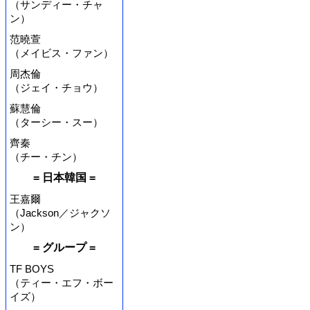
（サンディー・チャ
ン）
范曉萱
（メイビス・ファン）
周杰倫
（ジェイ・チョウ）
蘇慧倫
（ターシー・スー）
齊秦
（チー・チン）
= 日本韓国 =
王嘉爾
（Jackson／ジャクソ
ン）
= グループ =
TF BOYS
（ティー・エフ・ボー
イズ）