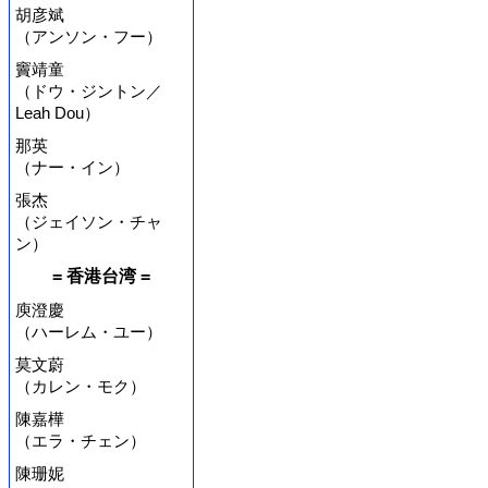
胡彦斌
（アンソン・フー）
竇靖童
（ドウ・ジントン／
Leah Dou）
那英
（ナー・イン）
張杰
（ジェイソン・チャ
ン）
= 香港台湾 =
庾澄慶
（ハーレム・ユー）
莫文蔚
（カレン・モク）
陳嘉樺
（エラ・チェン）
陳珊妮