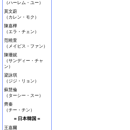
（ハーレム・ユー）
莫文蔚
（カレン・モク）
陳嘉樺
（エラ・チェン）
范曉萱
（メイビス・ファン）
陳珊妮
（サンディー・チャ
ン）
梁詠琪
（ジジ・リョン）
蘇慧倫
（ターシー・スー）
齊秦
（チー・チン）
= 日本韓国 =
王嘉爾