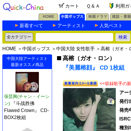
カート
Ｑ＆Ａ
利用ガ
新着すべて
アーティスト
人気ベスト
HOME
＞
中国ポップス
＞
中国大陸 女性歌手
＞
高榕（ガオ・
高榕（ガオ・ロン）
中国大陸アーティスト
最新オススメ商品
『美麗榕顔』 CD 1枚組
<<収録歌手の
アー
張芸興(チャン・イーシ
発行
ン)
『斗战胜佛
発売
Flawed Crown』 CD-
BOX2枚組
ISR
種別