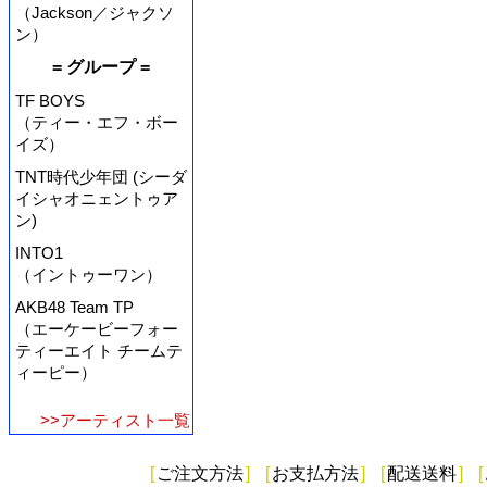
（Jackson／ジャクソ
ン）
= グループ =
TF BOYS
（ティー・エフ・ボー
イズ）
TNT時代少年団 (シーダ
イシャオニェントゥア
ン)
INTO1
（イントゥーワン）
AKB48 Team TP
（エーケービーフォー
ティーエイト チームテ
ィーピー）
>>アーティスト一覧
[
ご注文方法
]
[
お支払方法
]
[
配送送料
]
[