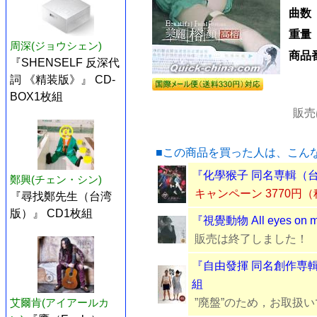
曲数
重量
周深(ジョウシェン)
商品
『SHENSELF 反深代
詞 《精装版》』 CD-
BOX1枚組
販売
■この商品を買った人は、こん
『化學猴子 同名専輯（台
鄭興(チェン・シン)
キャンペーン 3770円
『尋找鄭先生（台湾
版）』 CD1枚組
『視覺動物 All eyes on
販売は終了しました！
『自由發揮 同名創作専輯（
組
艾爾肯(アイアールカ
”廃盤”のため，お取扱