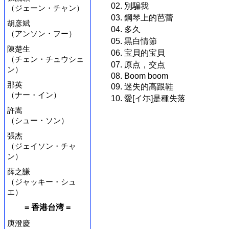
02. 別騙我
（ジェーン・チャン）
03. 鋼琴上的芭蕾
胡彦斌
04. 多久
（アンソン・フー）
05. 黒白情節
陳楚生
06. 宝貝的宝貝
（チェン・チュウシェ
07. 原点，交点
ン）
08. Boom boom
那英
09. 迷失的高跟鞋
（ナー・イン）
10. 愛[イ尓]是種失落
許嵩
（シュー・ソン）
張杰
（ジェイソン・チャ
ン）
薛之謙
（ジャッキー・シュ
エ）
= 香港台湾 =
庾澄慶