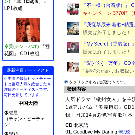
ン)
『鷹（Eagle）』
『不一様（台湾版）』 C
LP1枚組
キャンペーン 3770円
『我従草原来 新歌+精選
販売は終了しました！
『My Secret（香港版）
秦昊(チン・ハオ)
『簪
販売は終了しました！
花図』 CD1枚組
『愛[イ尓]一万年』 CD
最新注目アーティスト
”廃盤”のため，お取扱
※中国の最新ヒットチャー
をクリックすると試聴できます。
トと当店人気を総合した今
収録内容
注目のアーティストです。
毎日更新しています。
人気ドラマ『徽州女人』を主
= 中国大陸 =
1stアルバム『美麗榕顔』CD
張碧晨
録！附加14頁彩色写真歌詞本
（チャン・ビーチェ
ン）
CD
北京語
01. Goodbye My Darling
試聴
張靚穎