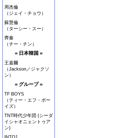
周杰倫
（ジェイ・チョウ）
蘇慧倫
（ターシー・スー）
齊秦
（チー・チン）
= 日本韓国 =
王嘉爾
（Jackson／ジャクソ
ン）
= グループ =
TF BOYS
（ティー・エフ・ボー
イズ）
TNT時代少年団 (シーダ
イシャオニェントゥア
ン)
INTO1