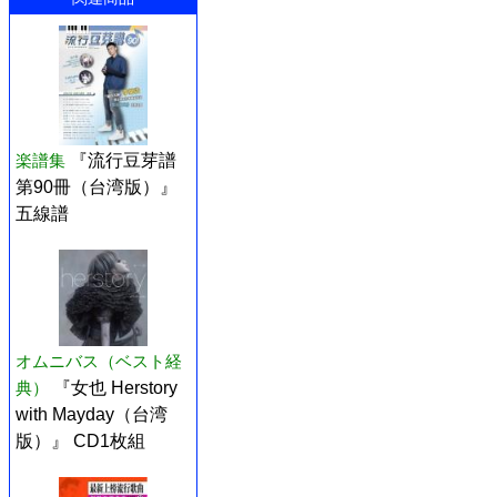
楽譜集
『流行豆芽譜
第90冊（台湾版）』
五線譜
オムニバス（ベスト経
典）
『女也 Herstory
with Mayday（台湾
版）』 CD1枚組