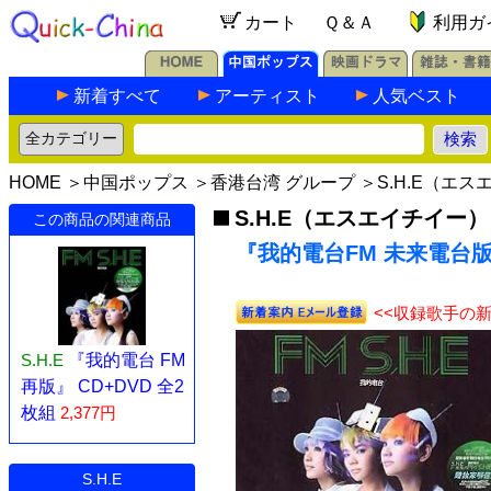
カート
Ｑ＆Ａ
利用ガ
新着すべて
アーティスト
人気ベスト
HOME
＞
中国ポップス
＞
香港台湾 グループ
＞
S.H.E（エ
S.H.E（エスエイチイー）
この商品の関連商品
『我的電台FM 未来電台版』 
<<収録歌手の
S.H.E
『我的電台 FM
再版』 CD+DVD 全2
枚組
2,377円
S.H.E