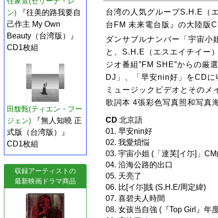
任家萱(セリーナ・レ
台湾の人気グループS.H.E（
ン)
『往美的路我要自
己作主 My Own
台FM 未来電台版』の大陸版C
Beauty（台湾版）』
ダンサブルナンバー「宇宙小姐
CD1枚組
と、S.H.E（エスエイチイ
ジオ番組”FM SHE”からの
DJ」、「早安nin好」をCD
ミュージックビデオとそのメ
歌詞本 4張彩色写真照和写真
田馥甄(ティエン・フー
CD
北京語
ジェン)
『無人知曉 正
01. 早安nin好
式版（台湾版）』
02. 我愛煩悩
CD1枚組
03. 宇宙小姐 (「達芙[イ尓]」CM
04. 沿海公路的出口
収録アーティストの
05. 天亮了
最新映画ドラマ商品
06. 比[イ尓]賎 (S.H.E/周定緯)
07. 喜碧夫人時間
08. 女孩当自強 (『Top Girl』年