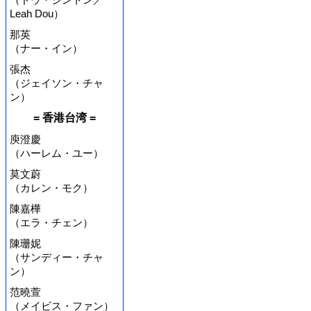
Leah Dou）
那英
（ナー・イン）
張杰
（ジェイソン・チャ
ン）
= 香港台湾 =
庾澄慶
（ハーレム・ユー）
莫文蔚
（カレン・モク）
陳嘉樺
（エラ・チェン）
陳珊妮
（サンディー・チャ
ン）
范曉萱
（メイビス・ファン）