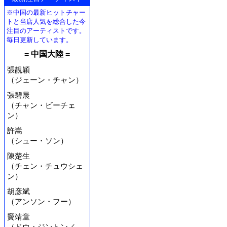
※中国の最新ヒットチャー
トと当店人気を総合した今
注目のアーティストです。
毎日更新しています。
= 中国大陸 =
張靚穎
（ジェーン・チャン）
張碧晨
（チャン・ビーチェ
ン）
許嵩
（シュー・ソン）
陳楚生
（チェン・チュウシェ
ン）
胡彦斌
（アンソン・フー）
竇靖童
（ドウ・ジントン／