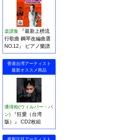
楽譜集
『最新上榜流
行歌曲 鋼琴改編曲選
NO.12』 ピアノ樂譜
香港台湾アーティスト
最新オススメ商品
潘瑋柏(ウィルバー・パ
ン)
『狂愛（台湾
版）』 CD2枚組
最新注目アーティスト