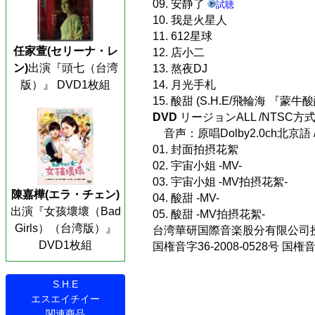
09. 安静了
試聴
10. 我是火星人
11. 612星球
任家萱(セリーナ・レ
12. 店小二
ン)
出演『頭七（台湾
13. 熬夜DJ
版）』 DVD1枚組
14. 月光手札
15. 酸甜 (S.H.E/飛輪海 『蒙
DVD
リージョンALL /NTSC方
音声：原唱Dolby2.0ch北京
01. 封面拍摂花絮
02. 宇宙小姐 -MV-
03. 宇宙小姐 -MV拍摂花絮-
陳嘉樺(エラ・チェン)
04. 酸甜 -MV-
出演『女孩壞壞（Bad
05. 酸甜 -MV拍摂花絮-
Girls）（台湾版）』
台湾華研国際音楽股分有限公司授権
DVD1枚組
国権音字36-2008-0528号 国権音字
S.H.E
エスエイチイー
関連商品