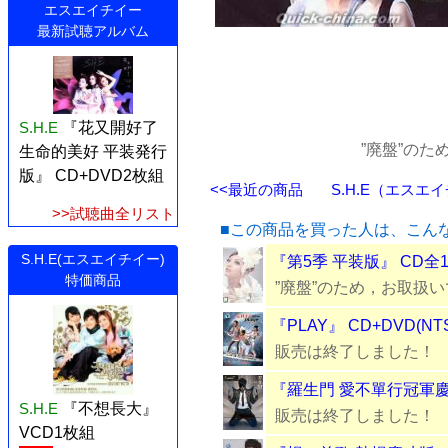
エスエイチイー
最新試聴アルバム
S.H.E
『花又開好了
”廃盤”の
生命的美好 平装発行
版』 CD+DVD2枚組
<<最近の商品
S.H.E（エスエイ
>>試聴曲全リスト
■この商品を買った人は、こん
S.H.E(エスエイチイー)
『第5季 平装版』 CD全
特価商品
”廃盤”のため，お取扱
『PLAY』 CD+DVD(N
販売は終了しました！
『羅生門 愛不單行冠軍慶
S.H.E
『不想長大』
販売は終了しました！
VCD1枚組