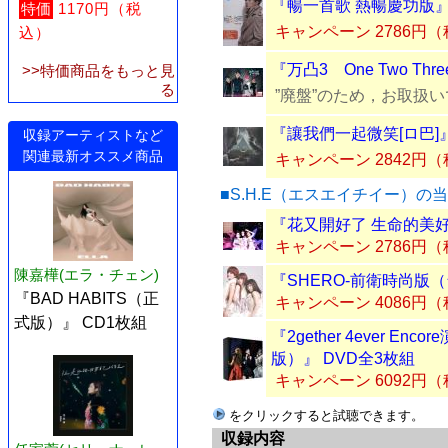
『暢一首歌 熱暢慶功版』 C
特価
1170円（税
キャンペーン 2786円
込）
『万凸3 One Two Thr
>>特価商品をもっと見
る
”廃盤”のため，お取扱
『讓我們一起微笑[ロ巴]』
収録アーティストなど
関連最新オススメ商品
キャンペーン 2842円
■S.H.E（エスエイチイー）の
『花又開好了 生命的美好
キャンペーン 2786円
陳嘉樺(エラ・チェン)
『SHERO-前衛時尚版（台
『BAD HABITS（正
キャンペーン 4086円
式版）』 CD1枚組
『2gether 4ever 
版）』 DVD全3枚組
キャンペーン 6092円
をクリックすると試聴できます。
収録内容