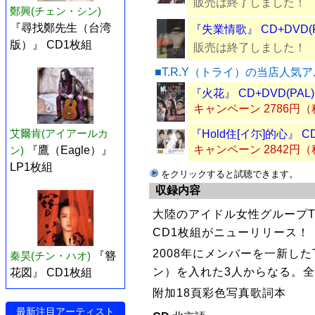
販売は終了しました！
鄭興(チェン・シン)
『尋找鄭先生（台湾
『失業情歌』 CD+DVD(
版）』 CD1枚組
販売は終了しました！
■T.R.Y（トライ）の当店人気
『火花』 CD+DVD(PAL
キャンペーン 2786円
艾爾肯(アイアールカ
『Hold住[イ尓]的心』 
キャンペーン 2842円
ン)
『鷹（Eagle）』
LP1枚組
をクリックすると試聴できます。
収録内容
大陸のアイドル女性グループT.
CD1枚組がニューリリース！
2008年にメンバーを一新した
秦昊(チン・ハオ)
『簪
ン）を入れた3人からなる。全
花図』 CD1枚組
附加18頁彩色写真歌詞本
最新注目アーティスト