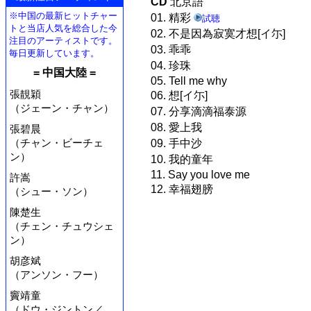
CD
北京語
※中国の最新ヒットチャー
01. 精彩
試聴
トと当店人気を総合した今
02. 不是因為寂寞才想[イ尓]
注目のアーティストです。
03. 乖乖
毎日更新しています。
04. 珍珠
= 中国大陸 =
05. Tell me why
張靚穎
06. 想[イ尓]
（ジェーン・チャン）
07. 分享滴滴福泰源
08. 愛上我
張碧晨
（チャン・ビーチェ
09. 手中沙
ン）
10. 我的童年
11. Say you love me
許嵩
12. 幸福翅膀
（シュー・ソン）
陳楚生
（チェン・チュウシェ
ン）
胡彦斌
（アンソン・フー）
竇靖童
（ドウ・ジントン／