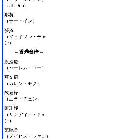
Leah Dou）
那英
（ナー・イン）
張杰
（ジェイソン・チャ
ン）
= 香港台湾 =
庾澄慶
（ハーレム・ユー）
莫文蔚
（カレン・モク）
陳嘉樺
（エラ・チェン）
陳珊妮
（サンディー・チャ
ン）
范曉萱
（メイビス・ファン）