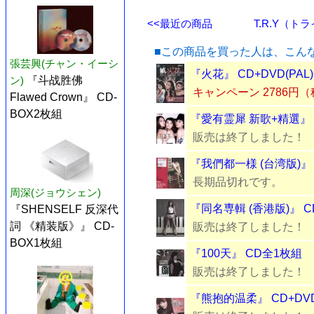
<<最近の商品
T.R.Y（トラ
■この商品を買った人は、こん
張芸興(チャン・イーシ
『火花』 CD+DVD(PAL
ン)
『斗战胜佛
キャンペーン 2786円
Flawed Crown』 CD-
BOX2枚組
『愛有霊犀 新歌+精選』 
販売は終了しました！
『我們都一様 (台湾版)』
長期品切れです。
周深(ジョウシェン)
『同名専輯 (香港版)』 CD
『SHENSELF 反深代
詞 《精装版》』 CD-
販売は終了しました！
BOX1枚組
『100天』 CD全1枚組
販売は終了しました！
『熊抱的温柔』 CD+DVD