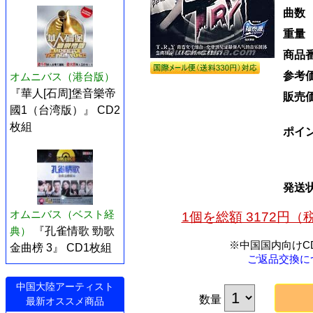
曲数
重量
商品
参考
オムニバス（港台版）
『華人[石周]堡音樂帝
販売
國1（台湾版）』 CD2
枚組
ポイ
発送
オムニバス（ベスト経
1個を総額 3172円
典）
『孔雀情歌 勁歌
※中国国内向けC
金曲榜 3』 CD1枚組
ご返品交換に
中国大陸アーティスト
数量
最新オススメ商品