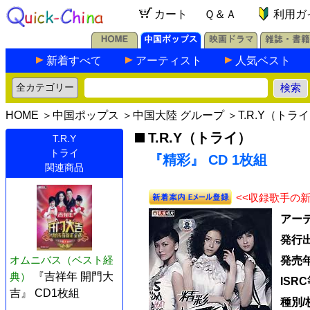
カート
Ｑ＆Ａ
利用ガ
新着すべて
アーティスト
人気ベスト
HOME
＞
中国ポップス
＞
中国大陸 グループ
＞
T.R.Y（トラ
T.R.Y（トライ）
T.R.Y
トライ
『精彩』 CD 1枚組
関連商品
<<収録歌手の
アー
発行
オムニバス（ベスト経
発売
典）
『吉祥年 開門大
ISR
吉』 CD1枚組
種別/