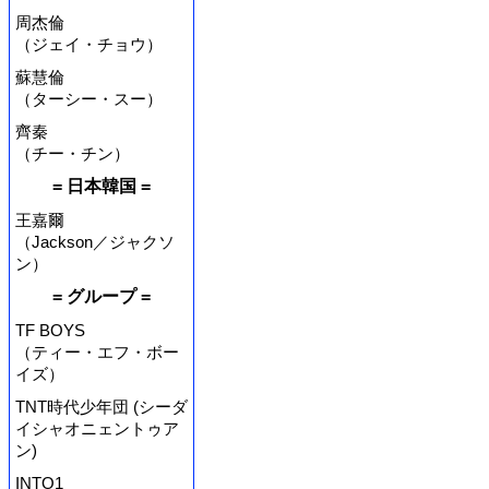
周杰倫
（ジェイ・チョウ）
蘇慧倫
（ターシー・スー）
齊秦
（チー・チン）
= 日本韓国 =
王嘉爾
（Jackson／ジャクソ
ン）
= グループ =
TF BOYS
（ティー・エフ・ボー
イズ）
TNT時代少年団 (シーダ
イシャオニェントゥア
ン)
INTO1