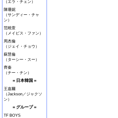
（エラ・チェン）
陳珊妮
（サンディー・チャ
ン）
范曉萱
（メイビス・ファン）
周杰倫
（ジェイ・チョウ）
蘇慧倫
（ターシー・スー）
齊秦
（チー・チン）
= 日本韓国 =
王嘉爾
（Jackson／ジャクソ
ン）
= グループ =
TF BOYS