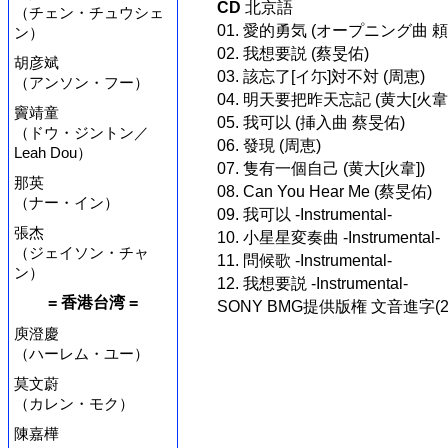
CD
北京語
（チェン・チュウシェ
01. 愛的勇気 (オープニング曲 
ン）
02. 我想要説 (蔡旻佑)
胡彦斌
03. 該忘了[イ尓]対不対 (周恵)
（アンソン・フー）
04. 明天要把昨天忘記 (黄大[火韋]
竇靖童
05. 我可以 (挿入曲 蔡旻佑)
（ドウ・ジントン／
06. 發現 (周恵)
Leah Dou）
07. 隻有一個自己 (黄大[火韋])
那英
08. Can You Hear Me (蔡旻佑)
（ナー・イン）
09. 我可以 -Instrumental-
張杰
10. 小星星変奏曲 -Instrumental-
（ジェイソン・チャ
11. 問候歌 -Instrumental-
ン）
12. 我想要説 -Instrumental-
= 香港台湾 =
SONY BMG提供版権 文音進字(200
庾澄慶
（ハーレム・ユー）
莫文蔚
（カレン・モク）
陳嘉樺