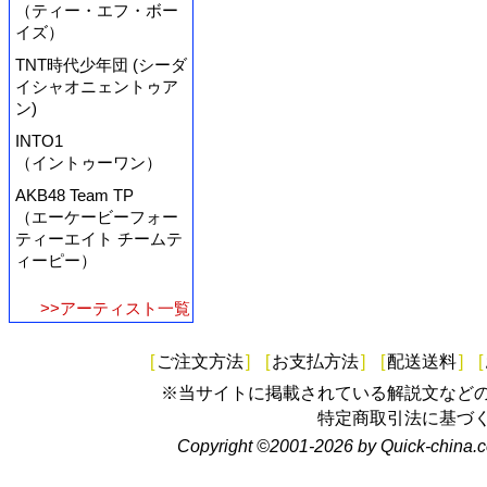
（ティー・エフ・ボー
イズ）
TNT時代少年団 (シーダ
イシャオニェントゥア
ン)
INTO1
（イントゥーワン）
AKB48 Team TP
（エーケービーフォー
ティーエイト チームテ
ィーピー）
>>アーティスト一覧
[
ご注文方法
]
[
お支払方法
]
[
配送送料
]
[
※当サイトに掲載されている解説文など
特定商取引法に基づ
Copyright ©2001-2026 by Quick-china.c