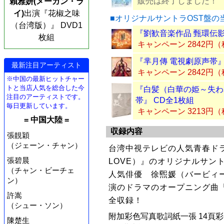
販売は終了しました！
賴雅妍(メーガン・ラ
イ)
出演『花椒之味
■オリジナルサントラOST盤の
（台湾版）』 DVD1
『劉歓音楽作品 甄環伝影視
枚組
キャンペーン 2842円
『芈月傳 電視劇原声帯』
最新注目アーティスト
キャンペーン 2842円
※中国の最新ヒットチャー
トと当店人気を総合した今
『白髪（白華の姫～失わ
注目のアーティストです。
帯』 CD全1枚組
毎日更新しています。
キャンペーン 3213円
= 中国大陸 =
収録内容
張靚穎
（ジェーン・チャン）
台湾中視テレビの人気青春ドラマ
張碧晨
LOVE）』のオリジナルサン
（チャン・ビーチェ
人気俳優 徐煕媛（バービィ
ン）
演のドラマのオープニング曲
許嵩
全収録！
（シュー・ソン）
附加彩色写真歌詞紙一張 14頁
陳楚生