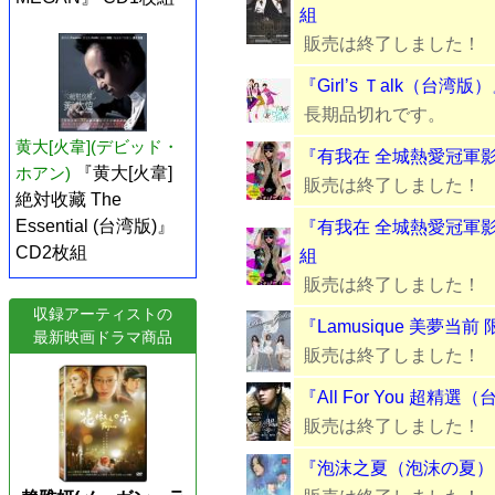
組
販売は終了しました！
『Girl’s Ｔalk（台湾版
長期品切れです。
黄大[火韋](デビッド・
『有我在 全城熱愛冠軍影
ホアン)
『黄大[火韋]
販売は終了しました！
絶対收藏 The
Essential (台湾版)』
『有我在 全城熱愛冠軍影
CD2枚組
組
販売は終了しました！
収録アーティストの
『Lamusique 美夢当
最新映画ドラマ商品
販売は終了しました！
『All For You 超精選
販売は終了しました！
『泡沫之夏（泡沫の夏） SU