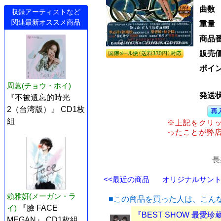
曲数
収録アーティストなど
関連最新オススメ商品
重量
商品
販売
ポイ
周蕙(チョウ・ホイ)
発送
『不被遺忘的時光
2（台湾版）』 CD1枚
組
※上記をクリ
ったことが弊
長
<<最近の商品
オリジナルサントラ
賴雅妍(メーガン・ラ
■この商品を買った人は、こん
イ)
『臉 FACE
『BEST SHOW 最愛珍蔵
MEGAN』 CD1枚組