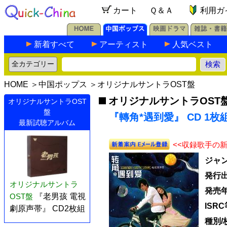
カート
Ｑ＆Ａ
利用ガ
新着すべて
アーティスト
人気ベスト
HOME
＞
中国ポップス
＞
オリジナルサントラOST盤
オリジナルサントラOST
オリジナルサントラOST
盤
『轉角*遇到愛』 CD 1枚
最新試聴アルバム
<<収録歌手の
ジャ
発行
オリジナルサントラ
発売
OST盤
『老男孩 電視
ISRC
劇原声帯』 CD2枚組
種別/