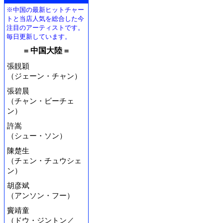
※中国の最新ヒットチャー
トと当店人気を総合した今
注目のアーティストです。
毎日更新しています。
= 中国大陸 =
張靚穎
（ジェーン・チャン）
張碧晨
（チャン・ビーチェ
ン）
許嵩
（シュー・ソン）
陳楚生
（チェン・チュウシェ
ン）
胡彦斌
（アンソン・フー）
竇靖童
（ドウ・ジントン／