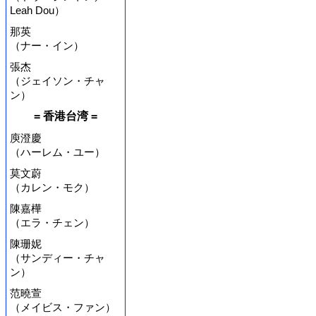
Leah Dou）
那英
（ナー・イン）
張杰
（ジェイソン・チャ
ン）
= 香港台湾 =
庾澄慶
（ハーレム・ユー）
莫文蔚
（カレン・モク）
陳嘉樺
（エラ・チェン）
陳珊妮
（サンディー・チャ
ン）
范曉萱
（メイビス・ファン）