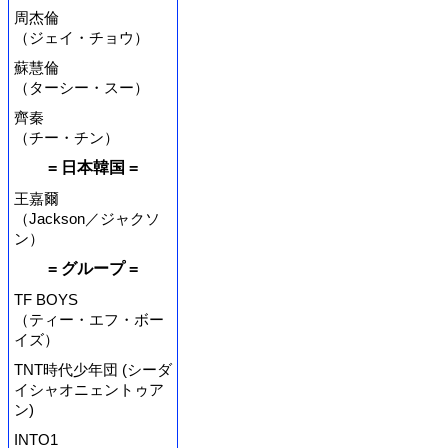
周杰倫
（ジェイ・チョウ）
蘇慧倫
（ターシー・スー）
齊秦
（チー・チン）
= 日本韓国 =
王嘉爾
（Jackson／ジャクソ
ン）
= グループ =
TF BOYS
（ティー・エフ・ボー
イズ）
TNT時代少年団 (シーダ
イシャオニェントゥア
ン)
INTO1