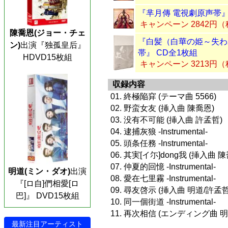
『芈月傳 電視劇原声帯』
キャンペーン 2842円
陳喬恩(ジョー・チェ
『白髪（白華の姫～失わ
ン)
出演『独孤皇后』
帯』 CD全1枚組
HDVD15枚組
キャンペーン 3213円
収録内容
01. 終極陥穽 (テーマ曲 5566)
02. 野蛮女友 (挿入曲 陳喬恩)
03. 没有不可能 (挿入曲 許孟哲)
04. 逮捕灰狼 -Instrumental-
05. 頭条任務 -Instrumental-
06. 其実[イ尓]dong我 (挿入曲 
07. 仲夏的回憶 -Instrumental-
明道(ミン・ダオ)
出演
08. 愛在七里霧 -Instrumental-
『[ロ自]們相愛[ロ
09. 尋友啓示 (挿入曲 明道/許孟哲
巴]』 DVD15枚組
10. 同一個街道 -Instrumental-
11. 再次相信 (エンディング曲 
最新注目アーティスト