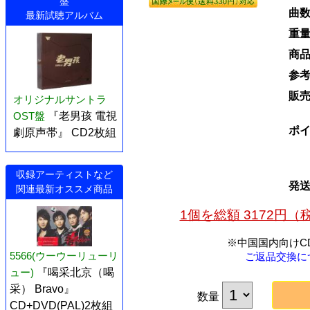
盤
曲
最新試聴アルバム
重
商
参
販
オリジナルサントラ
OST盤
『老男孩 電視
ポ
劇原声帯』 CD2枚組
収録アーティストなど
発
関連最新オススメ商品
1個を総額 3172円
※中国国内向けC
5566(ウーウーリューリ
ご返品交換に
ュー)
『喝采北京（喝
采） Bravo』
数量
CD+DVD(PAL)2枚組