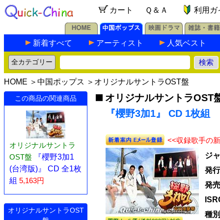
カート
Ｑ＆Ａ
利用ガ
新着すべて
アーティスト
人気ベスト
HOME
＞
中国ポップス
＞
オリジナルサントラOST盤
オリジナルサントラOST
この商品の関連商品
『櫻野3加1』 CD 1枚組
<<収録歌手の
オリジナルサントラ
ジ
OST盤
『櫻野3加1
(台湾版)』 CD 全1枚
発
組
5,163円
発
IS
オリジナルサントラOST
種別