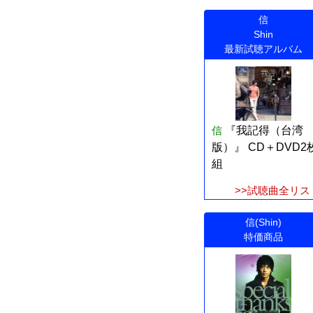
信
Shin
最新試聴アルバム
信
『我記得（台湾
版）』 CD＋DVD2
組
>>試聴曲全リス
信(Shin)
特価商品