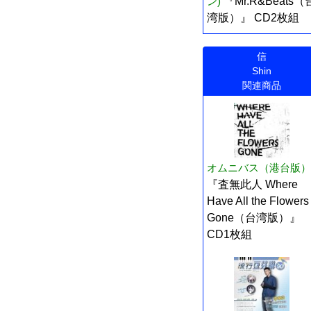
ン)
『Mr.R&Beats（
湾版）』 CD2枚組
信
Shin
関連商品
オムニバス（港台版）
『査無此人 Where
Have All the Flowers
Gone（台湾版）』
CD1枚組