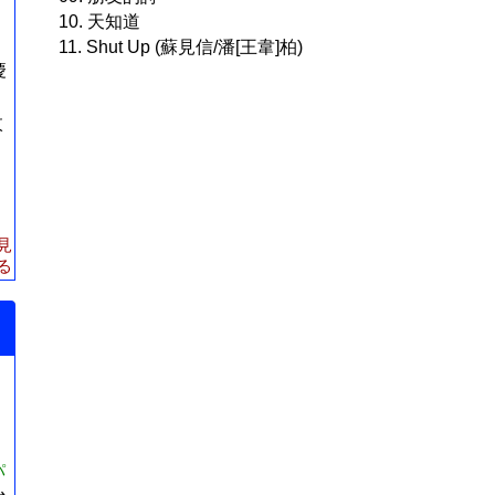
10. 天知道
11. Shut Up (蘇見信/潘[王韋]柏)
慶
枚
見
る
パ