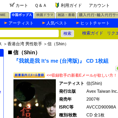
カート
Ｑ＆Ａ
利用ガイド
アカウント
アーティスト
人気ベスト
ヒットチャート
検索ガイド
リク
ス
＞
香港台湾 男性歌手
＞
信（Shin）
信（Shin）
『我就是我 It’s me (台湾版)』 CD 1枚組
<<収録歌手の新着Eメールが欲しい方！
アーティスト
信(Shin)
発行出版
Avex Taiwan Inc.
e
発売年
2007年
ISRC等
AVCCD90098A
種別/枚数
CD 全1枚