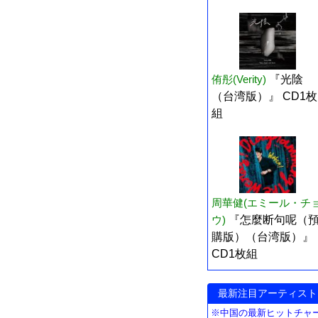
侑彤(Verity)
『光陰
（台湾版）』 CD1枚
組
周華健(エミール・チ
ウ)
『怎麼断句呢（
購版）（台湾版）』
CD1枚組
最新注目アーティスト
※中国の最新ヒットチャ