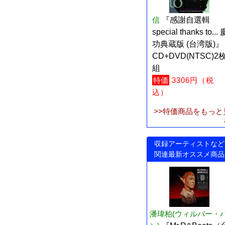
信
『感謝自選輯
special thanks to... 
功典蔵版 (台湾版)』
CD+DVD(NTSC)2
組
特価
3306円（税
込）
>>特価商品をもっと
収録アーティストなど
関連最新オススメ商品
潘瑋柏(ウィルバー・