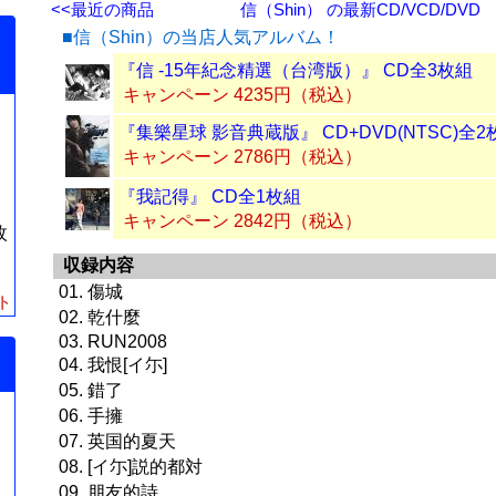
<<最近の商品
信（Shin） の最新CD/VCD/DVD
■信（Shin）の当店人気アルバム！
『信 -15年紀念精選（台湾版）』 CD全3枚組
キャンペーン 4235円（税込）
『集樂星球 影音典蔵版』 CD+DVD(NTSC)全2
キャンペーン 2786円（税込）
『我記得』 CD全1枚組
キャンペーン 2842円（税込）
枚
収録内容
01. 傷城
ト
02. 乾什麼
03. RUN2008
04. 我恨[イ尓]
05. 錯了
06. 手擁
07. 英国的夏天
08. [イ尓]説的都対
09. 朋友的詩