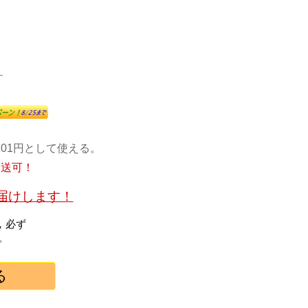
）
）
01円として使える。
発送可！
お届けします！
，必ず
。