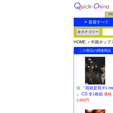
新着すべて
HOME
＞
中国ポップ
この商品の関連商品
信
『我就是我 It’s m
』 CD 全1枚組
価格
2,842円