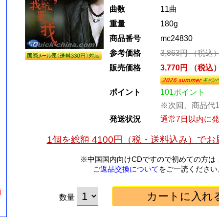
曲数
11曲
重量
180g
商品番号
mc24830
参考価格
3,863円 （税込
販売価格
3,770円 （税込
ポイント
101ポイント
※次回、商品代1
発送状況
通常7日以内に
1個を総額 4100円（税・送料込み）で
※中国国内向けCDですので初めての方は
ご返品交換について
をご一読ください
価
数量