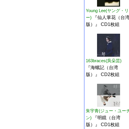
Young Lee(ヤング・リ
ー)
『仙人掌花（台
版）』 CD1枚組
163braces(吳朵芸)
『海螺記（台湾
版）』 CD2枚組
朱宇青(ジュー・ユー
ン)
『明鏡（台湾
版）』 CD1枚組