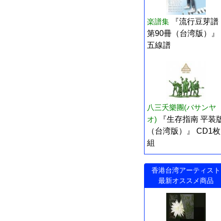
楽譜集
『流行豆芽譜
第90冊（台湾版）』
五線譜
八三夭樂團(バサンヤ
オ)
『生存指南 平装
（台湾版）』 CD1枚
組
香港台湾アーティスト
最新オススメ商品