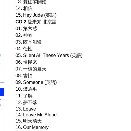
13. 愛従零開始
14. 相信
15. Hey Jude (英語)
CD 2
愛未知 北京語
01. 第六感
02. 神奇
03. 随堂測験
04. 任性
ョ
05. Silent All These Years (英語)
預
06. 慢慢来
07. 一様的夏天
08. 害怕
09. Someone (英語)
10. 濃眉毛
11. 了解
ー
12. 夢不落
今
13. Leave
。
14. Leave Me Alone
15. 明天晴天
16. Our Memory