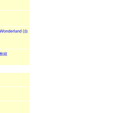
onderland (台
2枚組
！