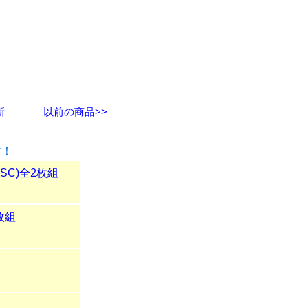
新
以前の商品>>
す！
SC)全2枚組
2枚組