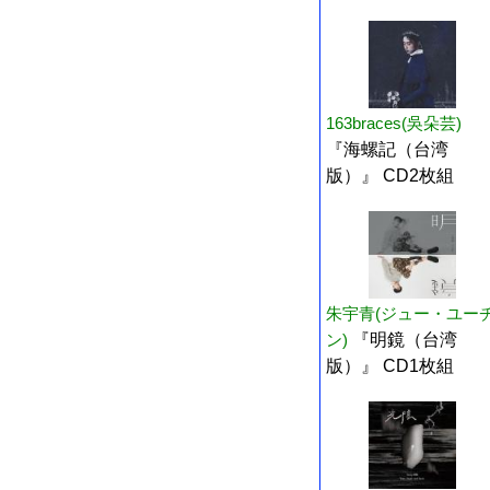
163braces(吳朵芸)
『海螺記（台湾
版）』 CD2枚組
朱宇青(ジュー・ユー
ン)
『明鏡（台湾
版）』 CD1枚組