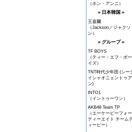
（ホン・アンニ）
= 日本韓国 =
王嘉爾
（Jackson／ジャクソ
ン）
= グループ =
TF BOYS
（ティー・エフ・ボー
イズ）
TNT時代少年団 (シー
イシャオニェントゥア
ン)
INTO1
（イントゥーワン）
AKB48 Team TP
（エーケービーフォー
ティーエイト チーム
ィーピー）