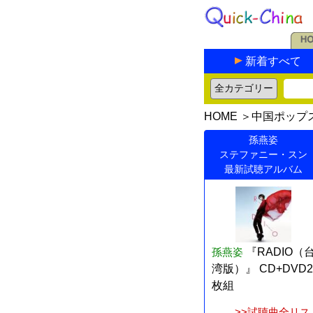
新着すべて
HOME
＞
中国ポップ
孫燕姿
ステファニー・スン
最新試聴アルバム
孫燕姿
『RADIO（
湾版）』 CD+DVD2
枚組
>>試聴曲全リス