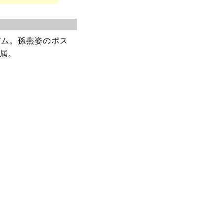
バム。孫燕姿のポス
付属。