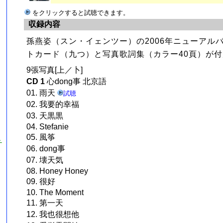
をクリックすると試聴できます。
収録内容
孫燕姿（スン・イェンツー）の2006年ニューアル
トカード（九つ）と写真歌詞集（カラー40頁）が
9張写真[上／卜]
CD 1
心dong事 北京語
01. 雨天
試聴
02. 我要的幸福
03. 天黒黒
04. Stefanie
05. 風筝
チ
06. dong事
07. 壊天気
08. Honey Honey
09. 很好
10. The Moment
11. 第一天
12. 我也很想他