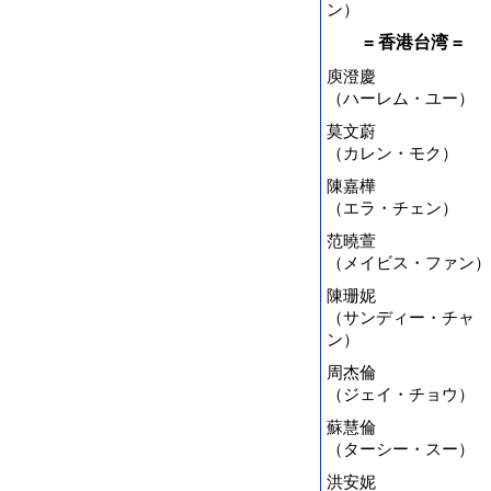
ン）
= 香港台湾 =
庾澄慶
（ハーレム・ユー）
莫文蔚
（カレン・モク）
陳嘉樺
（エラ・チェン）
范曉萱
（メイビス・ファン）
陳珊妮
（サンディー・チャ
ン）
周杰倫
（ジェイ・チョウ）
蘇慧倫
（ターシー・スー）
洪安妮