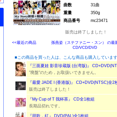
曲数
31曲
重量
350g
商品番号
mc23471
販売は終了しました！
<<最近の商品
孫燕姿（ステファニー・スン） の最
CD/VCD/DVD
■この商品を買った人は、こんな商品も購入していま
『三面夏娃 影音珍蔵版 (台湾版)』 CD+DVD(NT
”廃盤”のため，お取扱いできません。
『最愛 JADE I (香港版)』 CD+DVD(NTSC)全
販売は終了しました！
『My Cup of T 我杯茶』 CD全1枚組
長期品切れです。
『甜歌．紅』 DVD(PAL)全1枚組