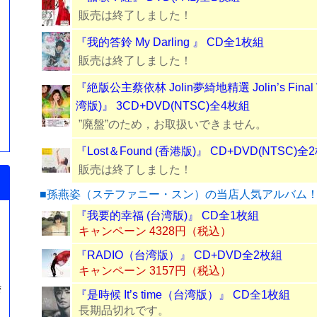
販売は終了しました！
『我的答鈴 My Darling 』 CD全1枚組
販売は終了しました！
『絶版公主蔡依林 Jolin夢綺地精選 Jolin’s Final W
湾版)』 3CD+DVD(NTSC)全4枚組
”廃盤”のため，お取扱いできません。
『Lost＆Found (香港版)』 CD+DVD(NTSC)全
販売は終了しました！
■孫燕姿（ステファニー・スン）の当店人気アルバム
『我要的幸福 (台湾版)』 CD全1枚組
キャンペーン 4328円（税込）
『RADIO（台湾版）』 CD+DVD全2枚組
キャンペーン 3157円（税込）
湾
『是時候 It’s time（台湾版）』 CD全1枚組
長期品切れです。