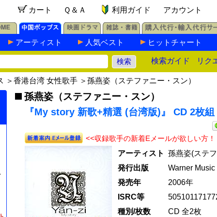
カート
Ｑ＆Ａ
利用ガイド
アカウント
アーティスト
人気ベスト
ヒットチャート
検索ガイド
リク
ス
＞
香港台湾 女性歌手
＞
孫燕姿（ステファニー・スン）
孫燕姿（ステファニー・スン）
『My story 新歌+精選 (台湾版)』 CD 2枚組
<<収録歌手の新着Eメールが欲しい方！
アーティスト
孫燕姿(ステフ
発行出版
Warner Music
台
発売年
2006年
ISRC等
50510117177
種別/枚数
CD 全2枚
ト