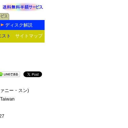
ディスク解説
エスト
サイトマップ
ァニー・スン)
 Taiwan
27