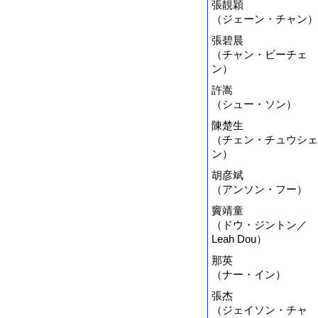
張靚穎
（ジェーン・チャン）
張碧晨
（チャン・ビーチェ
ン）
許嵩
（シュー・ソン）
陳楚生
（チェン・チュウシェ
ン）
胡彦斌
（アンソン・フー）
竇靖童
（ドウ・ジントン／
Leah Dou）
那英
（ナー・イン）
張杰
（ジェイソン・チャ