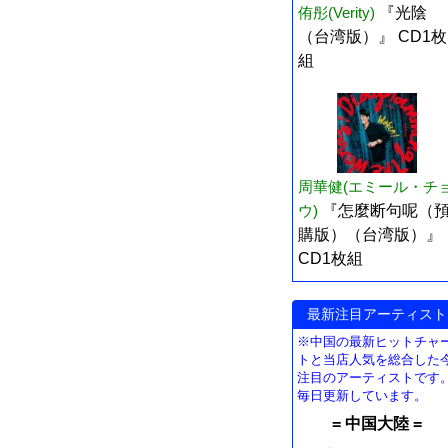
侑彤(Verity)
『光陰
（台湾版）』 CD1枚
組
周華健(エミール・チ
ウ)
『怎麼断句呢（
購版）（台湾版）』
CD1枚組
最新注目アーティスト
※中国の最新ヒットチャ
トと当店人気を総合した
注目のアーティストです
毎日更新しています。
= 中国大陸 =