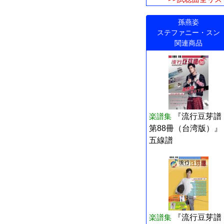
孫燕姿
ステファニー・スン
関連商品
楽譜集
『流行豆芽譜
第88冊（台湾版）』
五線譜
楽譜集
『流行豆芽譜