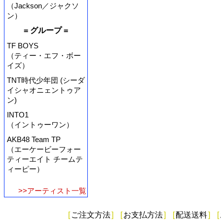
（Jackson／ジャクソ
ン）
= グループ =
TF BOYS
（ティー・エフ・ボー
イズ）
TNT時代少年団 (シーダ
イシャオニェントゥア
ン)
INTO1
（イントゥーワン）
AKB48 Team TP
（エーケービーフォー
ティーエイト チームテ
ィーピー）
>>アーティスト一覧
[
ご注文方法
]
[
お支払方法
]
[
配送送料
]
[