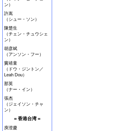
ン）
許嵩
（シュー・ソン）
陳楚生
（チェン・チュウシェ
ン）
胡彦斌
（アンソン・フー）
竇靖童
（ドウ・ジントン／
Leah Dou）
那英
（ナー・イン）
張杰
（ジェイソン・チャ
ン）
= 香港台湾 =
庾澄慶