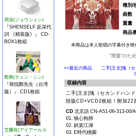
種別/
曲数
周深(ジョウシェン)
重量
『SHENSELF 反深代
商品
詞 《精装版》』 CD-
BOX1枚組
本商品は本人歌唱の字幕付き映
”廃盤”の
<<最近の商品
二手[王攵]瑰（
鄭興(チェン・シン)
収録内容
『尋找鄭先生（台湾
版）』 CD1枚組
二手[王攵]瑰（セカンドハン
陸版CD+VCD2枚組！附加2
CD
北京語 CN-A51-06-313-00/A
01. 狼心狗肺
02. 娯楽江湖
艾爾肯(アイアールカ
03. E時代桃園