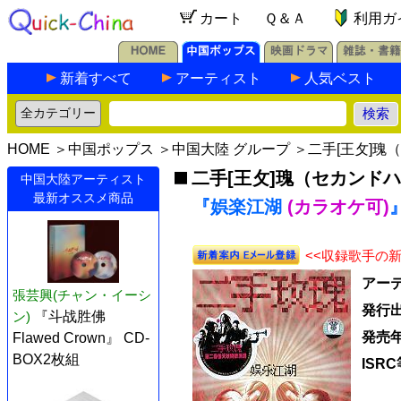
カート
Ｑ＆Ａ
利用ガ
新着すべて
アーティスト
人気ベスト
HOME
＞
中国ポップス
＞
中国大陸 グループ
＞
二手[王攵]瑰
二手[王攵]瑰（セカンド
中国大陸アーティスト
最新オススメ商品
『娯楽江湖
(カラオケ可)
<<収録歌手の
アー
張芸興(チャン・イーシ
発行
ン)
『斗战胜佛
発売
Flawed Crown』 CD-
BOX2枚組
ISRC