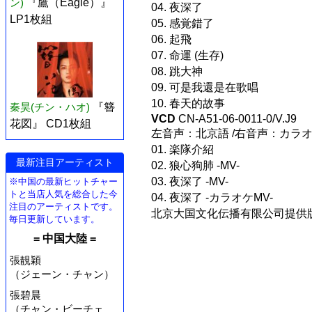
ン)
『鷹（Eagle）』
04. 夜深了
LP1枚組
05. 感覚錯了
06. 起飛
07. 命運 (生存)
08. 跳大神
09. 可是我還是在歌唱
10. 春天的故事
秦昊(チン・ハオ)
『簪
VCD
CN-A51-06-0011-0/V.J9
花図』 CD1枚組
左音声：北京語 /右音声：カラオ
01. 楽隊介紹
最新注目アーティスト
02. 狼心狗肺 -MV-
03. 夜深了 -MV-
※中国の最新ヒットチャー
トと当店人気を総合した今
04. 夜深了 -カラオケMV-
注目のアーティストです。
北京大国文化伝播有限公司提供
毎日更新しています。
= 中国大陸 =
張靚穎
（ジェーン・チャン）
張碧晨
（チャン・ビーチェ