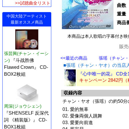
>>試聴曲全リスト
曲数
重量
中国大陸アーティスト
最新オススメ商品
商品
本商品は本人歌唱の字幕付き映
販売
張芸興(チャン・イーシ
<<最近の商品
張瑶（チャン・ヤ
ン)
『斗战胜佛
■張瑶（チャン・ヤオ）の当店
Flawed Crown』 CD-
『心中唯一的花』 CD全
BOX2枚組
キャンペーン 2842円
収録内容
チャン・ヤオ（張瑶）の約50
周深(ジョウシェン)
01. 愛的無辜
『SHENSELF 反深代
02. 愛像両個人跳舞
詞 《精装版》』 CD-
03. 愛要向前進
BOX1枚組