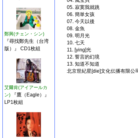
04. 風宝貝
05. 寂寞我就跳
06. 簡単女孩
07. 今天以後
08. 金魚
鄭興(チェン・シン)
09. 明月光
『尋找鄭先生（台湾
10. 七天
版）』 CD1枚組
11. [ying]光
12. 誓言的幻境
13. 知道不知道
北京世紀星[die]文化伝播有限
艾爾肯(アイアールカ
ン)
『鷹（Eagle）』
LP1枚組