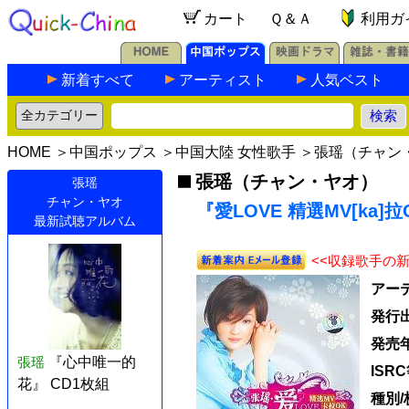
カート
Ｑ＆Ａ
利用ガ
新着すべて
アーティスト
人気ベスト
HOME
＞
中国ポップス
＞
中国大陸 女性歌手
＞
張瑶（チャン
張瑶（チャン・ヤオ）
張瑶
チャン・ヤオ
『愛LOVE 精選MV[ka]拉
最新試聴アルバム
<<収録歌手の
アー
発行
発売
張瑶
『心中唯一的
ISR
花』 CD1枚組
種別/