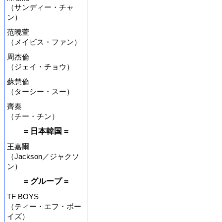
（サンディー・チャ
ン）
范曉萱
（メイビス・ファン）
周杰倫
（ジェイ・チョウ）
蘇慧倫
（ターシー・スー）
齊秦
（チー・チン）
= 日本韓国 =
王嘉爾
（Jackson／ジャクソ
ン）
= グループ =
TF BOYS
（ティー・エフ・ボー
イズ）