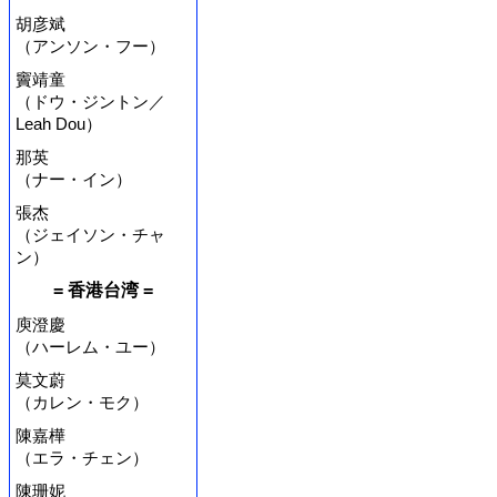
胡彦斌
（アンソン・フー）
竇靖童
（ドウ・ジントン／
Leah Dou）
那英
（ナー・イン）
張杰
（ジェイソン・チャ
ン）
= 香港台湾 =
庾澄慶
（ハーレム・ユー）
莫文蔚
（カレン・モク）
陳嘉樺
（エラ・チェン）
陳珊妮