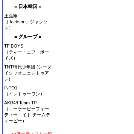
= 日本韓国 =
王嘉爾
（Jackson／ジャクソ
ン）
= グループ =
TF BOYS
（ティー・エフ・ボー
イズ）
TNT時代少年団 (シーダ
イシャオニェントゥア
ン)
INTO1
（イントゥーワン）
AKB48 Team TP
（エーケービーフォー
ティーエイト チームテ
ィーピー）
>>アーティスト一覧