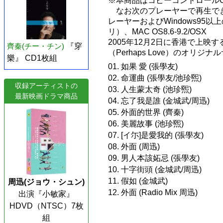
※本商品はコピーコントロール
なお次のプレーヤーで再生できます
レーヤーおよびWindows95以上のO
リ）、MAC OS8.6-9.2/OSX
2005年12月2日に香港で上
齊秦(チー・チン)
『穿
（Perhaps Love）のオリジ
樂』 CD1枚組
01. 如果 愛 (張學友)
02. 命運曲 (張學友/池珍煕)
収録アーティストの
03. 人生蒙太奇 (池珍煕)
最新映画ドラマ商品
04. 忘了我是誰 (金城武/周迅)
05. 外面的世界 (齊秦)
06. 美麗故事 (池珍煕)
07. [イ尓]是愛我的 (張學友)
08. 外面 (周迅)
09. 男人本該妬忌 (張學友)
10. 十字街頭 (金城武/周迅)
11. 假如 (金城武)
周迅(ジョウ・シュン)
12. 外面 (Radio Mix 周迅)
出演『小敏家』
HDVD（NTSC）7枚
組