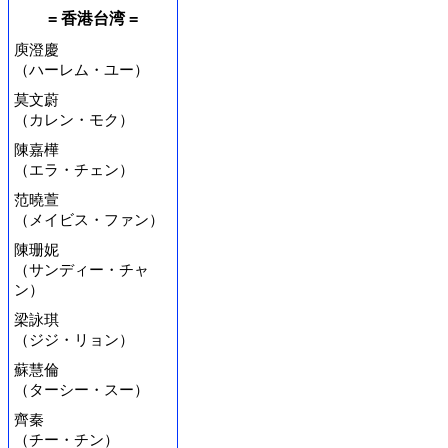
= 香港台湾 =
庾澄慶
（ハーレム・ユー）
莫文蔚
（カレン・モク）
陳嘉樺
（エラ・チェン）
范曉萱
（メイビス・ファン）
陳珊妮
（サンディー・チャ
ン）
梁詠琪
（ジジ・リョン）
蘇慧倫
（ターシー・スー）
齊秦
（チー・チン）