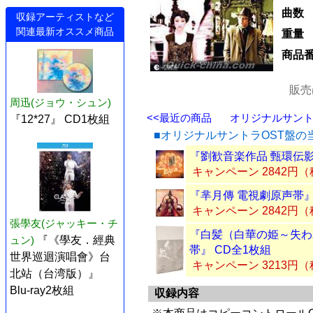
曲数
収録アーティストなど
関連最新オススメ商品
重量
商品
販売
周迅(ジョウ・シュン)
<<最近の商品
オリジナルサントラ
『12*27』 CD1枚組
■オリジナルサントラOST盤の
『劉歓音楽作品 甄環伝影視
キャンペーン 2842円
『芈月傳 電視劇原声帯』
キャンペーン 2842円
張學友(ジャッキー・チ
『白髪（白華の姫～失わ
ュン)
『《學友．經典
帯』 CD全1枚組
世界巡迴演唱會》台
キャンペーン 3213円
北站（台湾版）』
Blu-ray2枚組
収録内容