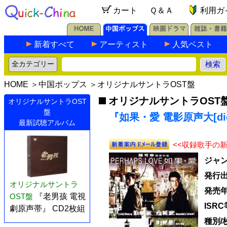
カート
Ｑ＆Ａ
利用ガ
新着すべて
アーティスト
人気ベスト
HOME
＞
中国ポップス
＞
オリジナルサントラOST盤
オリジナルサントラOST
オリジナルサントラOST
盤
『如果・愛 電影原声大[die
最新試聴アルバム
<<収録歌手の
ジャ
発行
オリジナルサントラ
発売
OST盤
『老男孩 電視
ISRC
劇原声帯』 CD2枚組
種別/