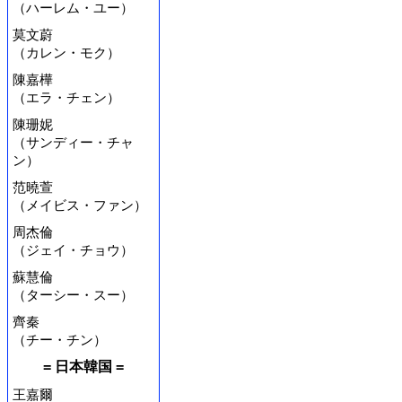
（ハーレム・ユー）
莫文蔚
（カレン・モク）
陳嘉樺
（エラ・チェン）
陳珊妮
（サンディー・チャ
ン）
范曉萱
（メイビス・ファン）
周杰倫
（ジェイ・チョウ）
蘇慧倫
（ターシー・スー）
齊秦
（チー・チン）
= 日本韓国 =
王嘉爾