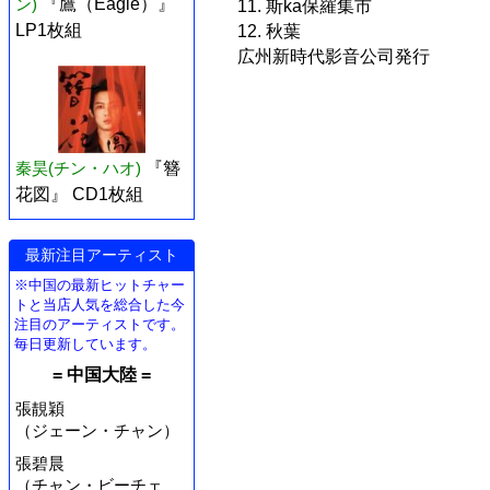
ン)
『鷹（Eagle）』
11. 斯ka保羅集市
LP1枚組
12. 秋葉
広州新時代影音公司発行
秦昊(チン・ハオ)
『簪
花図』 CD1枚組
最新注目アーティスト
※中国の最新ヒットチャー
トと当店人気を総合した今
注目のアーティストです。
毎日更新しています。
= 中国大陸 =
張靚穎
（ジェーン・チャン）
張碧晨
（チャン・ビーチェ