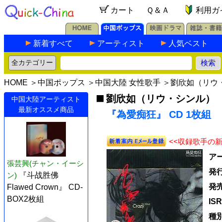
カート
Ｑ＆Ａ
利用ガ
新着すべて
アーティスト
人気ベスト
HOME
＞
中国ポップス
＞
中国大陸 女性歌手
＞
劉欣如（リウ
劉欣如（リウ・シンル）
中国大陸アーティスト
最新オススメ商品
『為愛痴狂』 CD 1枚組
<<収録歌手の
ア
張芸興(チャン・イーシ
発
ン)
『斗战胜佛
発
Flawed Crown』 CD-
BOX2枚組
IS
種