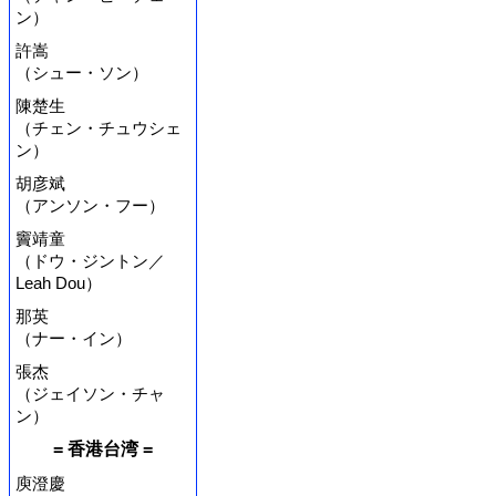
ン）
許嵩
（シュー・ソン）
陳楚生
（チェン・チュウシェ
ン）
胡彦斌
（アンソン・フー）
竇靖童
（ドウ・ジントン／
Leah Dou）
那英
（ナー・イン）
張杰
（ジェイソン・チャ
ン）
= 香港台湾 =
庾澄慶