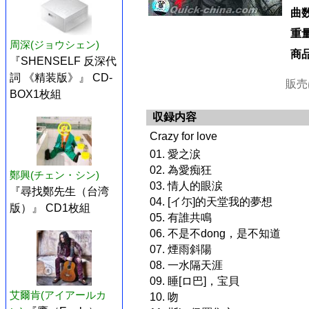
曲
重
周深(ジョウシェン)
商
『SHENSELF 反深代
詞 《精装版》』 CD-
販売
BOX1枚組
収録内容
Crazy for love
01. 愛之涙
02. 為愛痴狂
鄭興(チェン・シン)
03. 情人的眼涙
『尋找鄭先生（台湾
04. [イ尓]的天堂我的夢想
版）』 CD1枚組
05. 有誰共鳴
06. 不是不dong，是不知道
07. 煙雨斜陽
08. 一水隔天涯
09. 睡[ロ巴]，宝貝
艾爾肯(アイアールカ
10. 吻