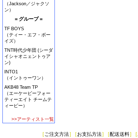
（Jackson／ジャクソ
ン）
= グループ =
TF BOYS
（ティー・エフ・ボー
イズ）
TNT時代少年団 (シーダ
イシャオニェントゥア
ン)
INTO1
（イントゥーワン）
AKB48 Team TP
（エーケービーフォー
ティーエイト チームテ
ィーピー）
>>アーティスト一覧
[
ご注文方法
]
[
お支払方法
]
[
配送送料
]
[