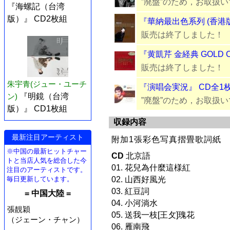
”廃盤”のため，お取扱
『海螺記（台湾
版）』 CD2枚組
『華納最出色系列 (香港版)
販売は終了しました！
『黄凱芹 金経典 GOLD C
販売は終了しました！
朱宇青(ジュー・ユーチ
『演唱会実況』 CD全1
ン)
『明鏡（台湾
”廃盤”のため，お取扱
版）』 CD1枚組
収録内容
最新注目アーティスト
附加1張彩色写真摺畳歌詞紙
※中国の最新ヒットチャー
CD
北京語
トと当店人気を総合した今
01. 花兒為什麼這様紅
注目のアーティストです。
毎日更新しています。
02. 山西好風光
03. 紅豆詞
= 中国大陸 =
04. 小河淌水
張靚穎
05. 送我一枝[王攵]瑰花
（ジェーン・チャン）
06. 雁南飛