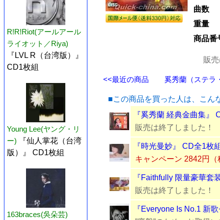
曲数
重量
R!R!Riot(アールアール
商品番
ライオット／Riya)
『LVL R（台湾版）』
販売
CD1枚組
<<最近の商品
奚秀蘭（ステラ・チ
■この商品を買った人は、こん
『奚秀蘭 経典金曲集』 
販売は終了しました！
Young Lee(ヤング・リ
ー)
『仙人掌花（台湾
『時光曼妙』 CD全1枚
版）』 CD1枚組
キャンペーン 2842円
『Faithfully 限量豪華套
販売は終了しました！
『Everyone Is No.1
163braces(吳朵芸)