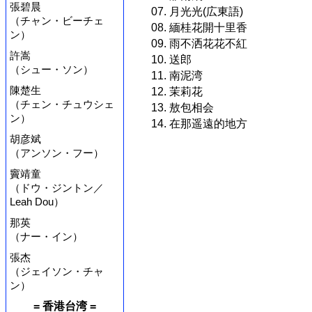
張碧晨
07. 月光光(広東語)
（チャン・ビーチェ
08. 緬桂花開十里香
ン）
09. 雨不洒花花不紅
許嵩
10. 送郎
（シュー・ソン）
11. 南泥湾
陳楚生
12. 茉莉花
（チェン・チュウシェ
13. 敖包相会
ン）
14. 在那遥遠的地方
胡彦斌
（アンソン・フー）
竇靖童
（ドウ・ジントン／
Leah Dou）
那英
（ナー・イン）
張杰
（ジェイソン・チャ
ン）
= 香港台湾 =