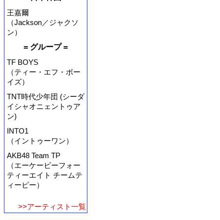
王嘉爾
（Jackson／ジャクソ
ン）
= グループ =
TF BOYS
（ティー・エフ・ボー
イズ）
TNT時代少年団 (シーダ
イシャオニェントゥア
ン)
INTO1
（イントゥーワン）
AKB48 Team TP
（エーケービーフォー
ティーエイト チームテ
ィーピー）
>>アーティスト一覧