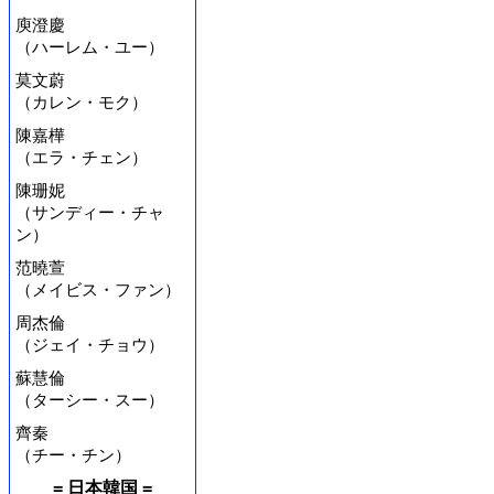
庾澄慶
（ハーレム・ユー）
莫文蔚
（カレン・モク）
陳嘉樺
（エラ・チェン）
陳珊妮
（サンディー・チャ
ン）
范曉萱
（メイビス・ファン）
周杰倫
（ジェイ・チョウ）
蘇慧倫
（ターシー・スー）
齊秦
（チー・チン）
= 日本韓国 =