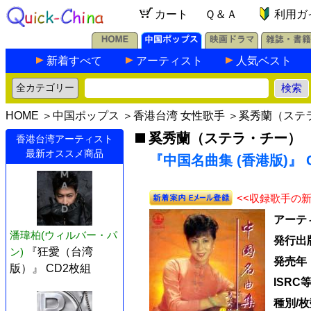
カート
Ｑ＆Ａ
利用ガ
新着すべて
アーティスト
人気ベスト
HOME
＞
中国ポップス
＞
香港台湾 女性歌手
＞
奚秀蘭（ステ
奚秀蘭（ステラ・チー）
香港台湾アーティスト
最新オススメ商品
『中国名曲集 (香港版)』 
<<収録歌手の
アーテ
潘瑋柏(ウィルバー・パ
発行出
ン)
『狂愛（台湾
発売年
版）』 CD2枚組
ISRC
種別/