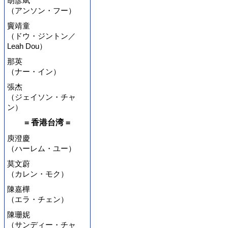
胡彦斌
（アンソン・フー）
竇靖童
（ドウ・ジントン／
Leah Dou）
那英
（ナー・イン）
張杰
（ジェイソン・チャ
ン）
= 香港台湾 =
庾澄慶
（ハーレム・ユー）
莫文蔚
（カレン・モク）
陳嘉樺
（エラ・チェン）
陳珊妮
（サンディー・チャ