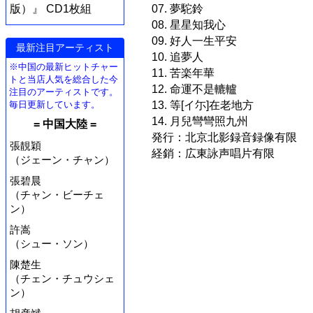
版）』 CD1枚組
07. 夢駝鈴
08. 星星知我心
09. 好人一生平安
最新注目アーティスト
10. 追夢人
※中国の最新ヒットチャー
11. 苦楽年華
トと当店人気を総合した今
12. 命運不是轆轤
注目のアーティストです。
毎日更新しています。
13. 等[イ尓]在老地方
14. 月兒彎彎照九州
= 中国大陸 =
発行：北京北影録音録像有限
張靚穎
経銷：広東詠声唱片有限
（ジェーン・チャン）
張碧晨
（チャン・ビーチェ
ン）
許嵩
（シュー・ソン）
陳楚生
（チェン・チュウシェ
ン）