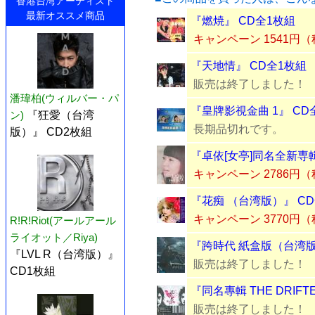
香港台湾アーティスト
最新オススメ商品
『燃焼』 CD全1枚組
キャンペーン 1541円
『天地情』 CD全1枚組
販売は終了しました！
潘瑋柏(ウィルバー・パ
『皇牌影視金曲 1』 CD
ン)
『狂愛（台湾
長期品切れです。
版）』 CD2枚組
『卓依[女亭]同名全新専輯
キャンペーン 2786円
『花痴 （台湾版）』 C
キャンペーン 3770円
R!R!Riot(アールアール
ライオット／Riya)
『跨時代 紙盒版（台湾版）
『LVL R（台湾版）』
販売は終了しました！
CD1枚組
『同名專輯 THE DRIF
販売は終了しました！