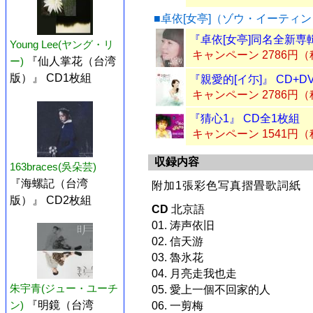
■卓依[女亭]（ゾウ・イーティ
『卓依[女亭]同名全新専輯
Young Lee(ヤング・リ
キャンペーン 2786円
ー)
『仙人掌花（台湾
版）』 CD1枚組
『親愛的[イ尓]』 CD+D
キャンペーン 2786円
『猜心1』 CD全1枚組
キャンペーン 1541円
収録内容
163braces(吳朵芸)
『海螺記（台湾
附加1張彩色写真摺畳歌詞紙
版）』 CD2枚組
CD
北京語
01. 涛声依旧
02. 信天游
03. 魯氷花
04. 月亮走我也走
朱宇青(ジュー・ユーチ
05. 愛上一個不回家的人
ン)
『明鏡（台湾
06. 一剪梅