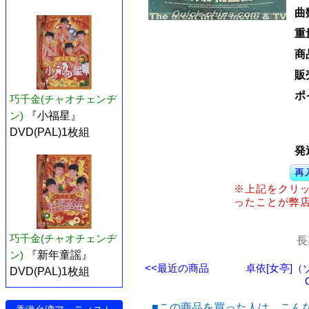
曲
重
商
販
ポ
巧千金(チャオチェンヂ
ン)
『小福星』
DVD(PAL)1枚組
発
※上記をクリ
ったことが弊
巧千金(チャオチェンヂ
長
ン)
『新年童謡』
<<最近の商品
卓依[女亭]
DVD(PAL)1枚組
■この商品を買った人は、こん