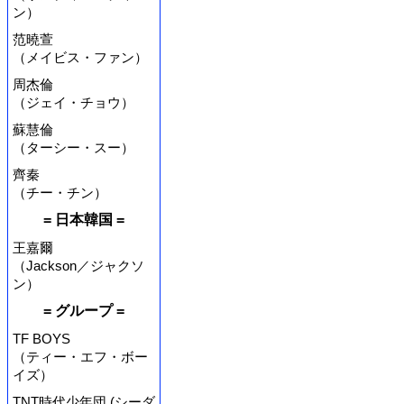
ン）
范曉萱
（メイビス・ファン）
周杰倫
（ジェイ・チョウ）
蘇慧倫
（ターシー・スー）
齊秦
（チー・チン）
= 日本韓国 =
王嘉爾
（Jackson／ジャクソ
ン）
= グループ =
TF BOYS
（ティー・エフ・ボー
イズ）
TNT時代少年団 (シーダ