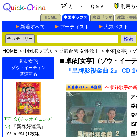
カート
Ｑ＆Ａ
利用ガ
新着すべて
アーティスト
人気ベスト
HOME
＞
中国ポップス
＞
香港台湾 女性歌手
＞
卓依[女亭]（
卓依[女亭]（ゾウ・イー
卓依[女亭]
ゾウ・イーティン
『皇牌影視金曲 2』 CD 
関連商品
<<収録歌手の
ア
発
発
巧千金(チャオチェンヂ
I
ン)
『新春好運気』
種
DVD(PAL)1枚組