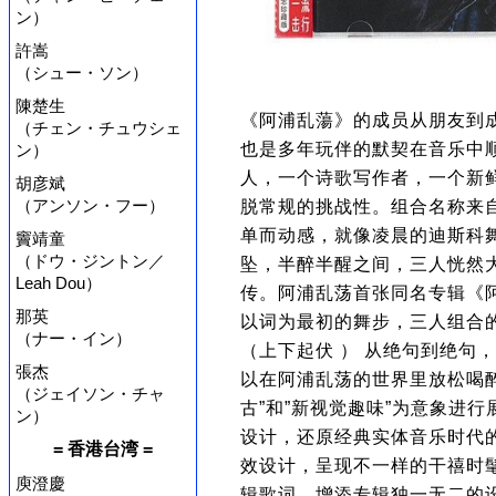
ン）
許嵩
（シュー・ソン）
陳楚生
《阿浦乱蕩》的成员从朋友到
（チェン・チュウシェ
也是多年玩伴的默契在音乐中
ン）
人，一个诗歌写作者，一个新
胡彦斌
（アンソン・フー）
脱常规的挑战性。组合名称来自一个
单而动感，就像凌晨的迪斯科
竇靖童
（ドウ・ジントン／
坠，半醉半醒之间，三人恍然
Leah Dou）
传。阿浦乱荡首张同名专辑《阿
那英
以词为最初的舞步，三人组合的呼
（ナー・イン）
（上下起伏 ） 从绝句到绝句
張杰
以在阿浦乱荡的世界里放松喝
（ジェイソン・チャ
古”和”新视觉趣味”为意象进行
ン）
设计，还原经典实体音乐时代
= 香港台湾 =
效设计，呈现不一样的干禧时
庾澄慶
辑歌词，增添专辑独一无二的