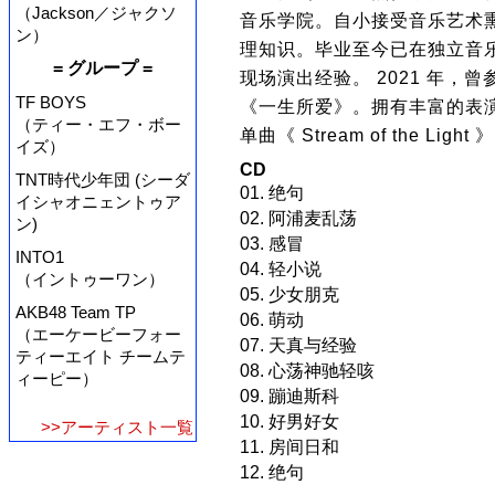
（Jackson／ジャクソ
音乐学院。自小接受音乐艺术
ン）
理知识。毕业至今已在独立音
= グループ =
现场演出经验。 2021 年
TF BOYS
《一生所爱》。拥有丰富的表演
（ティー・エフ・ボー
单曲《 Stream of the Li
イズ）
CD
TNT時代少年団 (シーダ
01. 绝句
イシャオニェントゥア
02. 阿浦麦乱荡
ン)
03. 感冒
INTO1
04. 轻小说
（イントゥーワン）
05. 少女朋克
AKB48 Team TP
06. 萌动
（エーケービーフォー
07. 天真与经验
ティーエイト チームテ
08. 心荡神驰轻咳
ィーピー）
09. 蹦迪斯科
10. 好男好女
>>アーティスト一覧
11. 房间日和
12. 绝句