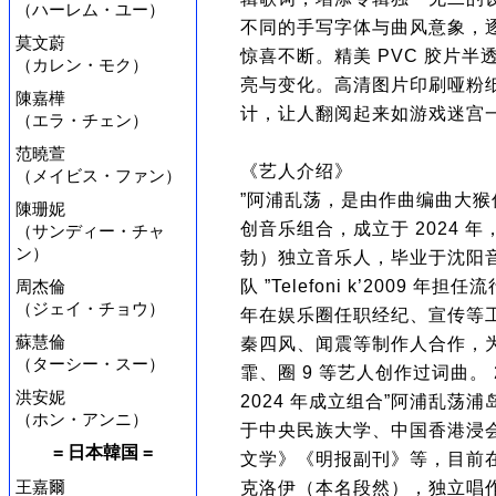
（ハーレム・ユー）
不同的手写字体与曲风意象，
莫文蔚
惊喜不断。精美 PVC 胶片
（カレン・モク）
亮与变化。高清图片印刷哑粉
陳嘉樺
计，让人翻阅起来如游戏迷宫
（エラ・チェン）
范曉萱
《艺人介绍》
（メイビス・ファン）
”阿浦乱荡，是由作曲编曲大
陳珊妮
创音乐组合，成立于 2024
（サンディー・チャ
ン）
勃）独立音乐人，毕业于沈阳
周杰倫
队 ”Telefoni k’2009 年
（ジェイ・チョウ）
年在娱乐圈任职经纪、宣传等工
蘇慧倫
秦四风、闻震等制作人合作，
（ターシー・スー）
霏、圈 9 等艺人创作过词曲。 
洪安妮
2024 年成立组合”阿浦乱
（ホン・アンニ）
于中央民族大学、中国香港浸
= 日本韓国 =
文学》《明报副刊》等，目前在大
王嘉爾
克洛伊（本名段然），独立唱