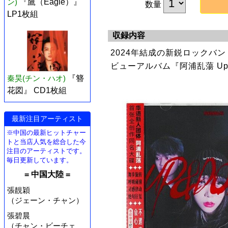
ン)
『鷹（Eagle）』
数量
LP1枚組
収録内容
2024年結成の新鋭ロックバ
ビューアルバム『阿浦乱蕩 Up
秦昊(チン・ハオ)
『簪
花図』 CD1枚組
最新注目アーティスト
※中国の最新ヒットチャー
トと当店人気を総合した今
注目のアーティストです。
毎日更新しています。
= 中国大陸 =
張靚穎
（ジェーン・チャン）
張碧晨
（チャン・ビーチェ