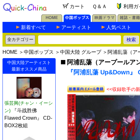
カート
Ｑ＆Ａ
利用ガ
新着すべて
アーティスト
人気ベスト
HOME
＞
中国ポップス
＞
中国大陸 グループ
＞
阿浦乱蕩（ア
阿浦乱蕩（アープールア
中国大陸アーティスト
最新オススメ商品
『阿浦乱蕩 Up&Down』 
<<収録歌手の
張芸興(チャン・イーシ
ン)
『斗战胜佛
Flawed Crown』 CD-
BOX2枚組