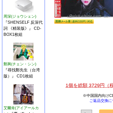
周深(ジョウシェン)
『SHENSELF 反深代
詞 《精装版》』 CD-
BOX1枚組
鄭興(チェン・シン)
『尋找鄭先生（台湾
版）』 CD1枚組
1個を総額 3729円
※中国国内向けC
ご返品交換に
艾爾肯(アイアールカ