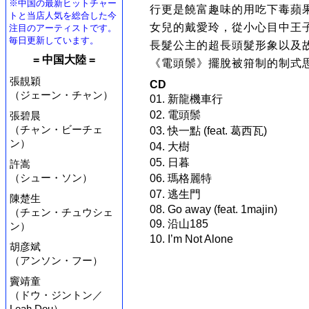
※中国の最新ヒットチャー
行更是饒富趣味的用吃下毒蘋
トと当店人気を総合した今
女兒的戴愛玲，從小心目中王
注目のアーティストです。
毎日更新しています。
長髮公主的超長頭髮形象以及
= 中国大陸 =
《電頭鬃》擺脫被箝制的制式
張靚穎
CD
（ジェーン・チャン）
01. 新龍機車行
02. 電頭鬃
張碧晨
（チャン・ビーチェ
03. 快一點 (feat. 葛西瓦)
ン）
04. 大樹
05. 日暮
許嵩
（シュー・ソン）
06. 瑪格麗特
07. 逃生門
陳楚生
08. Go away (feat. 1majin)
（チェン・チュウシェ
09. 沿山185
ン）
10. I’m Not Alone
胡彦斌
（アンソン・フー）
竇靖童
（ドウ・ジントン／
Leah Dou）