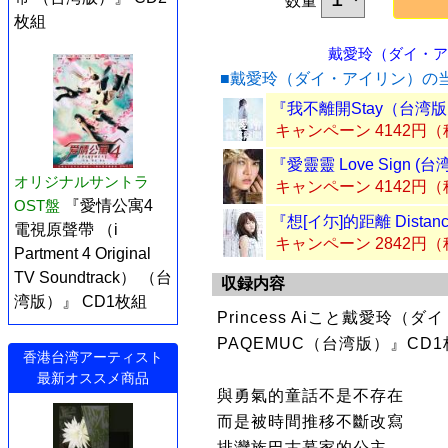
数量
枚組
戴愛玲（ダイ・アイ
■戴愛玲（ダイ・アイリン）の
『我不離開Stay（台湾版
キャンペーン 4142円
『愛靈靈 Love Sign (
オリジナルサントラ
キャンペーン 4142円
OST盤
『愛情公寓4
『想[イ尓]的距離 Distanc
電視原聲帶 （i
キャンペーン 2842円
Partment 4 Original
TV Soundtrack） （台
収録内容
湾版）』 CD1枚組
Princess Aiこと戴愛玲
PAQEMUC（台湾版）』CD
香港台湾アーティスト
最新オススメ商品
與勇氣的童話不是不存在
而是被時間推移不斷改寫
排灣族巴古慕家的公主