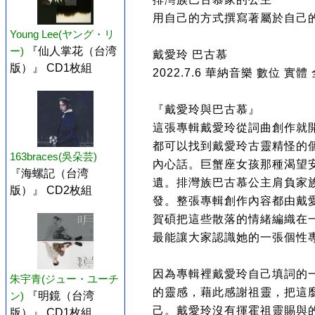
用自己的方式撰寫著屬於自己
Young Lee(ヤング・リ
ー)
『仙人掌花（台湾
戴愛玲 巴古慕
版）』 CD1枚組
2022.7.6 華納音樂 數位 實
『戴愛玲與巴古慕』
這張專輯戴愛玲從詞曲創作就
都可以找到戴愛玲古靈精怪的
163braces(吳朵芸)
內心話。巨蟹座女孩那種渴望
『海螺記（台湾
遺。排灣族巴古慕公主肩負家
版）』 CD2枚組
發。整張專輯創作內容都由戴
賀碩把這些散落的情緒編織在
最能讓大家認識她的一張個性
因為專輯裡戴愛玲自己填詞的
朱宇青(ジュー・ユーチ
的靈感，藉此感謝祖靈，把這
ン)
『明鏡（台湾
己。戴愛玲沒有揮霍祖靈賜與
版）』 CD1枚組