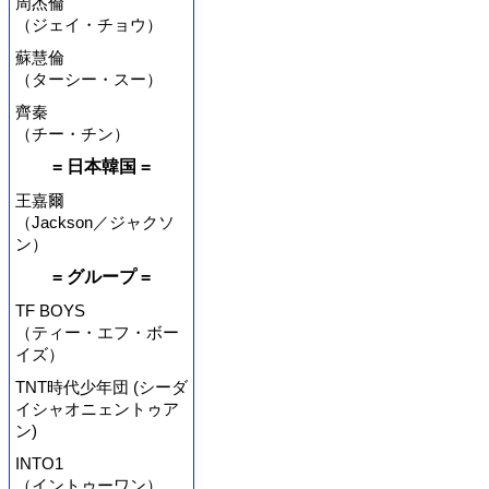
周杰倫
（ジェイ・チョウ）
蘇慧倫
（ターシー・スー）
齊秦
（チー・チン）
= 日本韓国 =
王嘉爾
（Jackson／ジャクソ
ン）
= グループ =
TF BOYS
（ティー・エフ・ボー
イズ）
TNT時代少年団 (シーダ
イシャオニェントゥア
ン)
INTO1
（イントゥーワン）