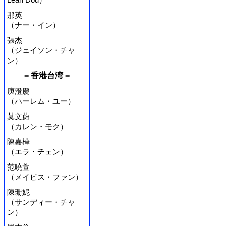
那英
（ナー・イン）
張杰
（ジェイソン・チャ
ン）
= 香港台湾 =
庾澄慶
（ハーレム・ユー）
莫文蔚
（カレン・モク）
陳嘉樺
（エラ・チェン）
范曉萱
（メイビス・ファン）
陳珊妮
（サンディー・チャ
ン）