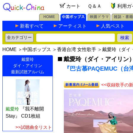
カート
Ｑ＆Ａ
利用ガ
新着すべて
アーティスト
人気ベスト
HOME
＞
中国ポップス
＞
香港台湾 女性歌手
＞
戴愛玲（ダイ
戴愛玲（ダイ・アイリン
戴愛玲
ダイ・アイリン
『巴古慕PAQEMUC（台湾
最新試聴アルバム
<<収録歌手の
戴愛玲
『我不離開
Stay』 CD1枚組
>>試聴曲全リスト