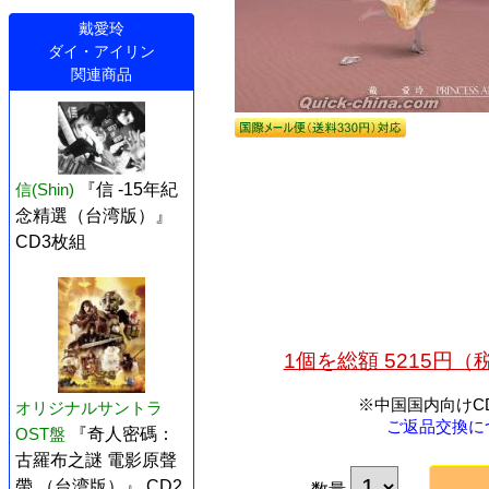
戴愛玲
ダイ・アイリン
関連商品
信(Shin)
『信 -15年紀
念精選（台湾版）』
CD3枚組
1個を総額 5215円
※中国国内向けC
オリジナルサントラ
ご返品交換に
OST盤
『奇人密碼：
古羅布之謎 電影原聲
帶 （台湾版）』 CD2