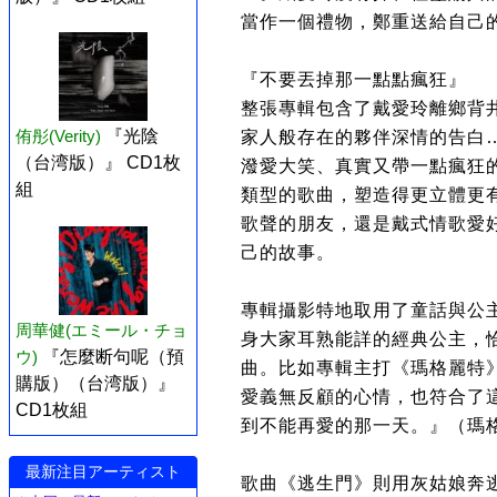
當作一個禮物，鄭重送給自己
『不要丟掉那一點點瘋狂』
整張專輯包含了戴愛玲離鄉背
侑彤(Verity)
『光陰
家人般存在的夥伴深情的告白
（台湾版）』 CD1枚
潑愛大笑、真實又帶一點瘋狂
組
類型的歌曲，塑造得更立體更
歌聲的朋友，還是戴式情歌愛
己的故事。
專輯攝影特地取用了童話與公
周華健(エミール・チョ
身大家耳熟能詳的經典公主，
ウ)
『怎麼断句呢（預
曲。比如專輯主打《瑪格麗特
購版）（台湾版）』
愛義無反顧的心情，也符合了
CD1枚組
到不能再愛的那一天。』（瑪
最新注目アーティスト
歌曲《逃生門》則用灰姑娘奔