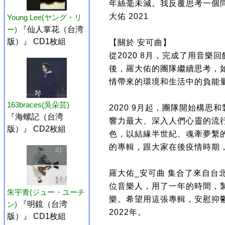
年絲毫未減。我反覆思考一個問
大佑 2021
Young Lee(ヤング・リ
ー)
『仙人掌花（台湾
版）』 CD1枚組
【關於 安可曲】
從2020 8月，完成了用音
後，羅大佑的團隊繼續思考，
情帶來的環境和生活中的負能
163braces(吳朵芸)
2020 9月起，團隊開始構
『海螺記（台湾
響力最大、深入人們心靈的流行
版）』 CD2枚組
色，以結緣半世紀、魂牽夢繫
的專輯，跟大家在後疫情時期
羅大佑_安可曲 集合了來自台
位音樂人，用了一年的時間，
朱宇青(ジュー・ユーチ
樂。希望用這張專輯，安慰抑鬱
ン)
『明鏡（台湾
2022年。
版）』 CD1枚組