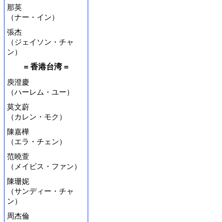
那英
（ナー・イン）
張杰
（ジェイソン・チャ
ン）
= 香港台湾 =
庾澄慶
（ハーレム・ユー）
莫文蔚
（カレン・モク）
陳嘉樺
（エラ・チェン）
范曉萱
（メイビス・ファン）
陳珊妮
（サンディー・チャ
ン）
周杰倫