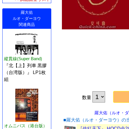
羅大佑
ルオ・ダーヨウ
関連商品
縱貫線(Super Band)
『北【上】列車 黒膠
（台湾版）』 LP1枚
組
数量
羅大佑（ルオ・ダー
■羅大佑（ルオ・ダーヨウ）の
オムニバス（港台版）
『佑紅天下』 HQCD全