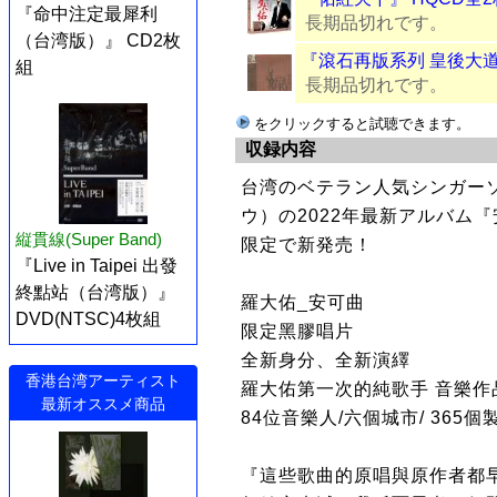
『命中注定最犀利
長期品切れです。
（台湾版）』 CD2枚
『滾石再版系列 皇後大道
組
長期品切れです。
をクリックすると試聴できます。
収録内容
台湾のベテラン人気シンガー
ウ）の2022年最新アルバム
縦貫線(Super Band)
限定で新発売！
『Live in Taipei 出發
終點站（台湾版）』
羅大佑_安可曲
DVD(NTSC)4枚組
限定黑膠唱片
全新身分、全新演繹
香港台湾アーティスト
羅大佑第一次的純歌手 音樂作
最新オススメ商品
84位音樂人/六個城市/ 365
『這些歌曲的原唱與原作者都