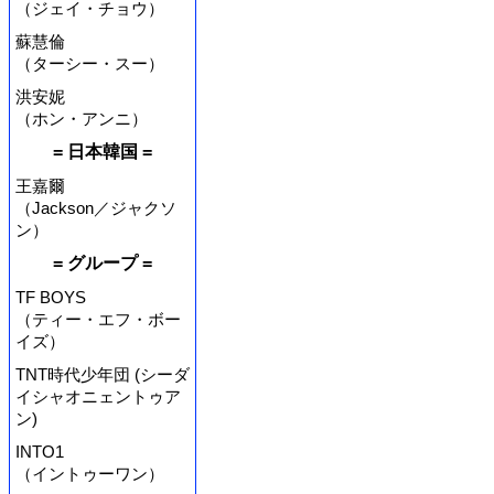
（ジェイ・チョウ）
蘇慧倫
（ターシー・スー）
洪安妮
（ホン・アンニ）
= 日本韓国 =
王嘉爾
（Jackson／ジャクソ
ン）
= グループ =
TF BOYS
（ティー・エフ・ボー
イズ）
TNT時代少年団 (シーダ
イシャオニェントゥア
ン)
INTO1
（イントゥーワン）