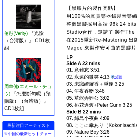
【黑膠片的製作亮點】
用100%的真實樂器錄製音樂
整個黑膠採用高端 96k 24 bi
Studio合作，邀請了 製作The Be
侑彤(Verity)
『光陰
在2015重新Re-Mastering 出
（台湾版）』 CD1枚
組
Magee 來製作安可曲的黑膠
LP
Side A 22 mins
01. 意難忘 3:51
02. 永遠的微笑 4:13
試聴
03. 未識綺羅香＋重逢 3:25
周華健(エミール・チョ
04. 午夜香吻 3:48
ウ)
『怎麼断句呢（預
05. 草螟弄雞公 3:02
購版）（台湾版）』
06. 桃花過渡+Peter Gunn 3:25
CD1枚組
Side B 22 mins
07. 綠島小夜曲 4:09
08. ここに幸あり（Kokonisachiar
最新注目アーティスト
09. Nature Boy 3:26
※中国の最新ヒットチャー