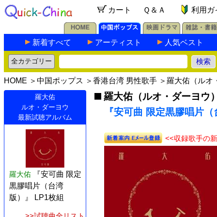
カート
Ｑ＆Ａ
利用ガ
新着すべて
アーティスト
人気ベスト
HOME
＞
中国ポップス
＞
香港台湾 男性歌手
＞
羅大佑（ルオ
羅大佑（ルオ・ダーヨウ
羅大佑
ルオ・ダーヨウ
『安可曲 限定黒膠唱片（台
最新試聴アルバム
<<収録歌手の
羅大佑
『安可曲 限定
黒膠唱片（台湾
版）』 LP1枚組
>>試聴曲全リスト