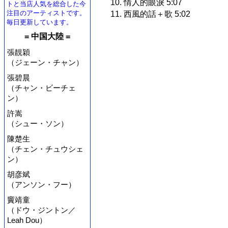
10. 情人的眼淚 5:07
トと当店人気を総合した今
注目のアーティストです。
11. 西風的話＋歌 5:02
毎日更新しています。
= 中国大陸 =
張靚穎
（ジェーン・チャン）
張碧晨
（チャン・ビーチェ
ン）
許嵩
（シュー・ソン）
陳楚生
（チェン・チュウシェ
ン）
胡彦斌
（アンソン・フー）
竇靖童
（ドウ・ジントン／
Leah Dou）