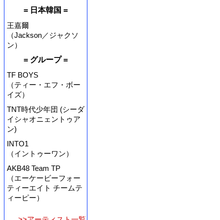
= 日本韓国 =
王嘉爾
（Jackson／ジャクソ
ン）
= グループ =
TF BOYS
（ティー・エフ・ボー
イズ）
TNT時代少年団 (シーダ
イシャオニェントゥア
ン)
INTO1
（イントゥーワン）
AKB48 Team TP
（エーケービーフォー
ティーエイト チームテ
ィーピー）
>>アーティスト一覧