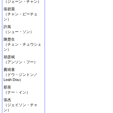
（ジェーン・チャン）
張碧晨
（チャン・ビーチェ
ン）
許嵩
（シュー・ソン）
陳楚生
（チェン・チュウシェ
ン）
胡彦斌
（アンソン・フー）
竇靖童
（ドウ・ジントン／
Leah Dou）
那英
（ナー・イン）
張杰
（ジェイソン・チャ
ン）