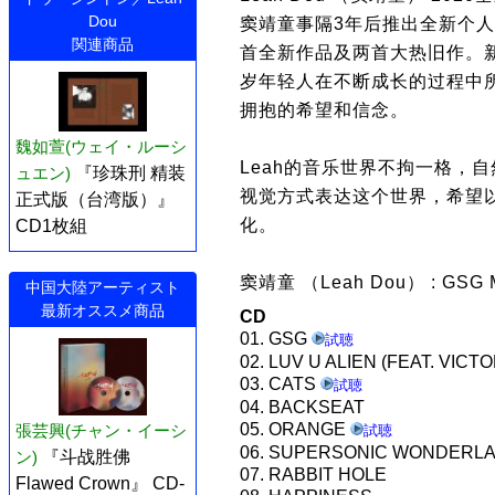
Dou
窦靖童事隔3年后推出全新个人专
関連商品
首全新作品及两首大热旧作。
岁年轻人在不断成长的过程中
拥抱的希望和信念。
魏如萱(ウェイ・ルーシ
Leah的音乐世界不拘一格，
ュエン)
『珍珠刑 精装
视觉方式表达这个世界，希望
正式版（台湾版）』
化。
CD1枚組
窦靖童 （Leah Dou） : GSG 
中国大陸アーティスト
最新オススメ商品
CD
01. GSG
試聴
02. LUV U ALIEN (FEAT. VICT
03. CATS
試聴
04. BACKSEAT
05. ORANGE
張芸興(チャン・イーシ
試聴
06. SUPERSONIC WONDERL
ン)
『斗战胜佛
07. RABBIT HOLE
Flawed Crown』 CD-