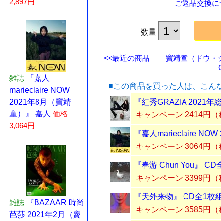
2,897円
ご返品交換に
数量
<<最近の商品
竇靖童（ドウ・ジン
雑誌
『嘉人
■この商品を買った人は、こん
marieclaire NOW
『紅秀GRAZIA 2021
2021年8月（竇靖
童）』 嘉人
価格
キャンペーン 2414円
3,064円
『嘉人marieclaire N
キャンペーン 3064円
『春游 Chun You』 C
キャンペーン 3399円
『天外来物』 CD全1枚
雑誌
『BAZAAR 時尚
キャンペーン 3585円
芭莎 2021年2月（竇