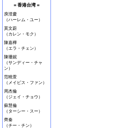
= 香港台湾 =
庾澄慶
（ハーレム・ユー）
莫文蔚
（カレン・モク）
陳嘉樺
（エラ・チェン）
陳珊妮
（サンディー・チャ
ン）
范曉萱
（メイビス・ファン）
周杰倫
（ジェイ・チョウ）
蘇慧倫
（ターシー・スー）
齊秦
（チー・チン）