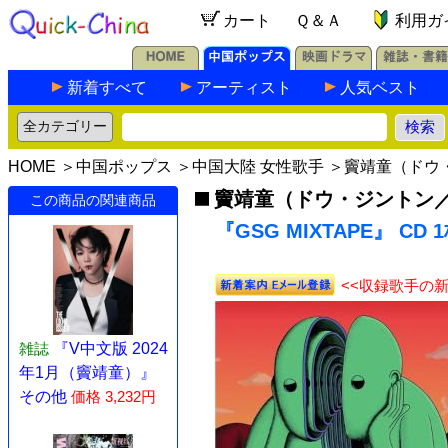
カート
Ｑ＆Ａ
利用ガ
新着すべて
アーティスト
人気ベスト
HOME
＞
中国ポップス
＞
中国大陸 女性歌手
＞
竇靖童（ドウ・
竇靖童（ドウ・ジントン／Le
この商品の関連商品
『GSG MIXTAPE』 CD 
<<収録歌手の
雑誌
『V中文版 2024
年1月（竇靖童）』
その他
価格 3,232円