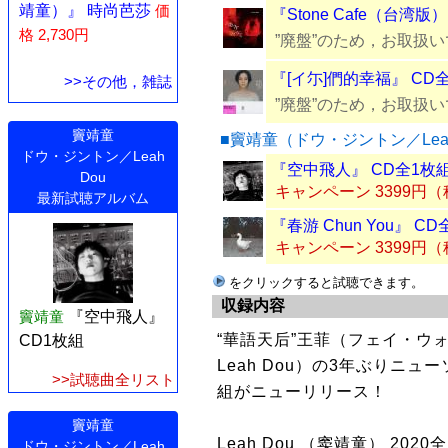
靖童）』 時尚芭莎
価
『Stone Cafe（台湾版
格 2,730円
”廃盤”のため，お取扱
『[イ尓]們的幸福』 CD
>>その他，雑誌
”廃盤”のため，お取扱
竇靖童
■竇靖童（ドウ・ジントン／Lea
ドウ・ジントン／Leah
『空中飛人』 CD全1枚
Dou
キャンペーン 3399円
最新試聴アルバム
『春游 Chun You』 C
キャンペーン 3399円
をクリックすると試聴できます。
収録内容
竇靖童
『空中飛人』
“華語天后”王菲（フェイ・ウ
CD1枚組
Leah Dou）の3年ぶりニュー
>>試聴曲全リスト
組がニューリリース！
竇靖童
Leah Dou （窦靖童） 2020
ドウ・ジントン／Leah