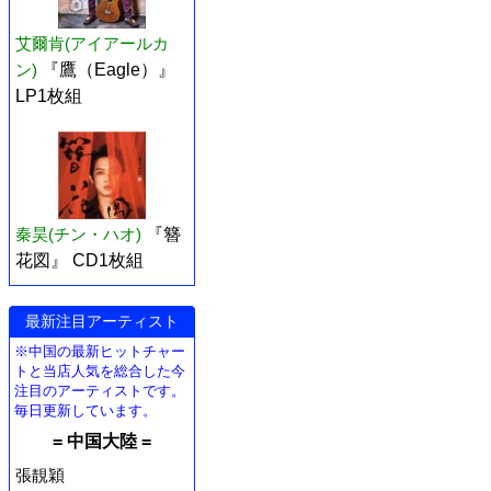
艾爾肯(アイアールカ
ン)
『鷹（Eagle）』
LP1枚組
秦昊(チン・ハオ)
『簪
花図』 CD1枚組
最新注目アーティスト
※中国の最新ヒットチャー
トと当店人気を総合した今
注目のアーティストです。
毎日更新しています。
= 中国大陸 =
張靚穎