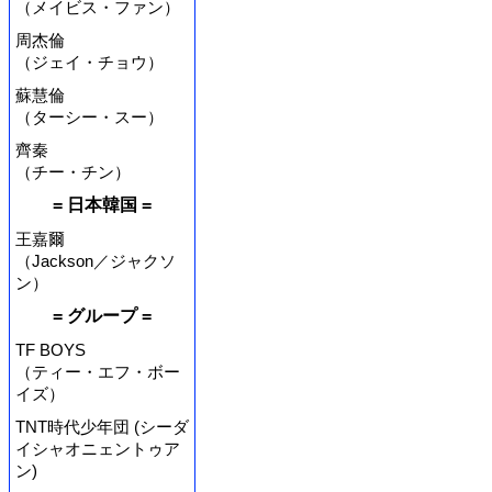
（メイビス・ファン）
周杰倫
（ジェイ・チョウ）
蘇慧倫
（ターシー・スー）
齊秦
（チー・チン）
= 日本韓国 =
王嘉爾
（Jackson／ジャクソ
ン）
= グループ =
TF BOYS
（ティー・エフ・ボー
イズ）
TNT時代少年団 (シーダ
イシャオニェントゥア
ン)