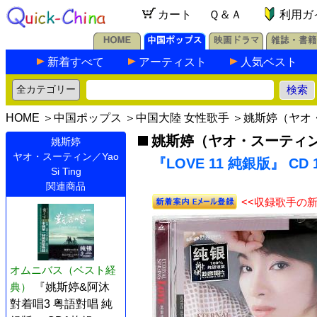
カート
Ｑ＆Ａ
利用ガ
新着すべて
アーティスト
人気ベスト
HOME
＞
中国ポップス
＞
中国大陸 女性歌手
＞
姚斯婷（ヤオ・ス
姚斯婷（ヤオ・スーティン／Ya
姚斯婷
ヤオ・スーティン／Yao
『LOVE 11 純銀版』 CD
Si Ting
関連商品
<<収録歌手の
オムニバス（ベスト経
典）
『姚斯婷&阿沐
對着唱3 粤語對唱 純