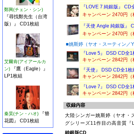
『LOVE 7 純銀版』 C
鄭興(チェン・シン)
キャンペーン 2470円
『尋找鄭先生（台湾
版）』 CD1枚組
『天使 Angle 純銀版』 
キャンペーン 2470円
■姚斯婷（ヤオ・スーティン／Yao
『Love 5』 DSD CD全
キャンペーン 2842円
艾爾肯(アイアールカ
ン)
『鷹（Eagle）』
『天使』 DSD CD全1枚
LP1枚組
キャンペーン 2842円
『Love 7』 DSD CD全
キャンペーン 2842円
収録内容
秦昊(チン・ハオ)
『簪
大陸シンガー姚斯婷（ヤオ・スーテ
花図』 CD1枚組
グシリーズ11作目の高音質『Lo
純銀版CD