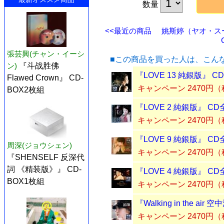
数量
<<最近の商品
姚斯婷（ヤオ・スーテ
張芸興(チャン・イーシ
■この商品を買った人は、こん
ン)
『斗战胜佛
『LOVE 13 純銀版』 C
Flawed Crown』 CD-
キャンペーン 2470円
BOX2枚組
『LOVE 2 純銀版』 C
キャンペーン 2470円
『LOVE 9 純銀版』 C
周深(ジョウシェン)
キャンペーン 2470円
『SHENSELF 反深代
詞 《精装版》』 CD-
『LOVE 4 純銀版』 C
BOX1枚組
キャンペーン 2470円
『Walking in the a
キャンペーン 2470円