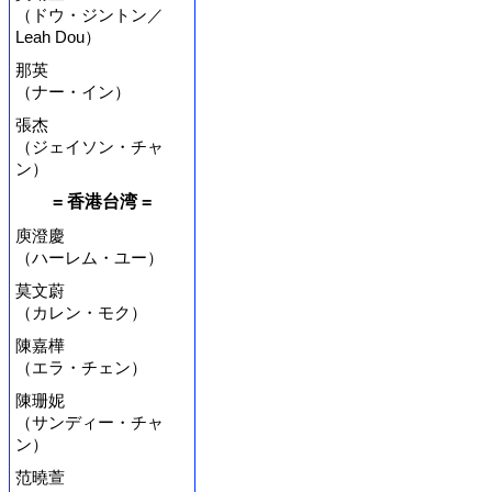
（ドウ・ジントン／
Leah Dou）
那英
（ナー・イン）
張杰
（ジェイソン・チャ
ン）
= 香港台湾 =
庾澄慶
（ハーレム・ユー）
莫文蔚
（カレン・モク）
陳嘉樺
（エラ・チェン）
陳珊妮
（サンディー・チャ
ン）
范曉萱