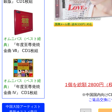
銀版』 CD1枚組
オムニバス（ベスト経
典）
『年度至尊発焼
金曲 Ⅶ』 CD1枚組
オムニバス（ベスト経
1個を総額 2800円
典）
『年度至尊発焼
金曲 IV』 CD1枚組
※中国国内向けC
ご返品交換に
中国大陸アーティスト
最新オススメ商品