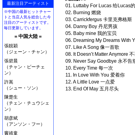
最新注目アーティスト
01. Luttaby For Lucas 给Luc
※中国の最新ヒットチャー
02. Burning 燃烧
トと当店人気を総合した今
03. Carrickfergus 卡里克弗格斯
注目のアーティストです。
04. Danny Boy 丹尼男孩
毎日更新しています。
05. Baby mine 我的宝贝
= 中国大陸 =
06. Dreaming My Dreams Wit
張靚穎
07. Like A Song 像一首歌
（ジェーン・チャン）
08. It Doesn’t Matter Anymo
張碧晨
09. Never Say Goodbye 永不告
（チャン・ビーチェ
10. Every Time 每一次
ン）
11. In Love With You 爱着你
12. A Little Love 一点爱
許嵩
（シュー・ソン）
13. End Of May 五月尽头
陳楚生
（チェン・チュウシェ
ン）
胡彦斌
（アンソン・フー）
竇靖童