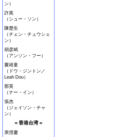
ン）
許嵩
（シュー・ソン）
陳楚生
（チェン・チュウシェ
ン）
胡彦斌
（アンソン・フー）
竇靖童
（ドウ・ジントン／
Leah Dou）
那英
（ナー・イン）
張杰
（ジェイソン・チャ
ン）
= 香港台湾 =
庾澄慶