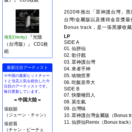
2020年推出「眾神護台灣」
台灣/金屬版以及獲得金音獎最
Bonus track，是一張黑
LP
侑彤(Verity)
『光陰
SIDE A
（台湾版）』 CD1枚
01. 仙拼仙
組
02. 歌仔戲
03. 眾神護台灣
最新注目アーティスト
04. 來者乎神
05. 啥物世界
※中国の最新ヒットチャー
トと当店人気を総合した今
06. 吃飯皇帝大
注目のアーティストです。
SIDE B
毎日更新しています。
07. 快樂種田人
= 中国大陸 =
08. 莫生氣
09. 台灣味
張靚穎
（ジェーン・チャン）
10. 眾神護台灣金屬版（Bonus tr
11. 仙拼仙Remix（Bonus track
張碧晨
（チャン・ビーチェ