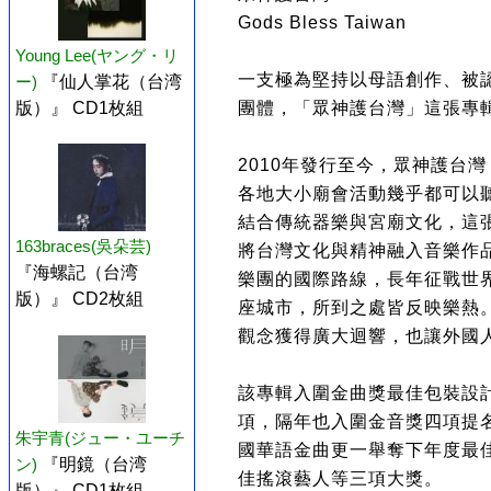
Gods Bless Taiwan
Young Lee(ヤング・リ
一支極為堅持以母語創作、被
ー)
『仙人掌花（台湾
團體，「眾神護台灣」這張專
版）』 CD1枚組
2010年發行至今，眾神護台灣
各地大小廟會活動幾乎都可以
結合傳統器樂與宮廟文化，這
163braces(吳朵芸)
將台灣文化與精神融入音樂作
『海螺記（台湾
樂團的國際路線，長年征戰世
版）』 CD2枚組
座城市，所到之處皆反映樂熱
觀念獲得廣大迴響，也讓外國
該專輯入圍金曲獎最佳包裝設
項，隔年也入圍金音獎四項提
朱宇青(ジュー・ユーチ
國華語金曲更一舉奪下年度最
ン)
『明鏡（台湾
佳搖滾藝人等三項大獎。
版）』 CD1枚組