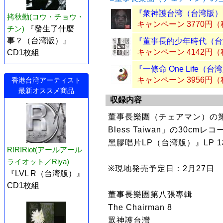
『衆神護台湾（台湾版）』
拷秋勤(コウ・チョウ・
キャンペーン 3770円
チン)
『發生了什麼
事？（台湾版）』
『董事長的少年時代（台
キャンペーン 4142円
CD1枚組
『一條命 One Life（
キャンペーン 3956円
香港台湾アーティスト
最新オススメ商品
収録内容
董事長樂團（チェアマン）の第
Bless Taiwan」の30cmレコ
黑膠唱片LP（台湾版）』LP
R!R!Riot(アールアール
ライオット／Riya)
※現地発売予定日：2月27日
『LVL R（台湾版）』
CD1枚組
董事長樂團第八張專輯
The Chairman 8
眾神護台灣