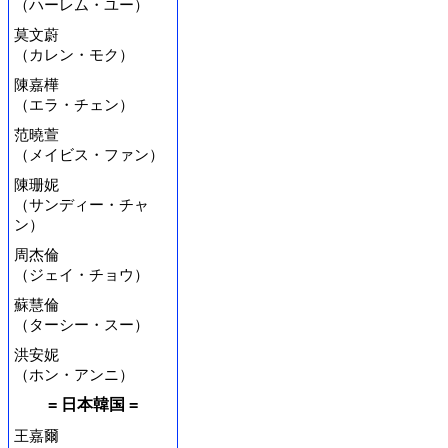
（ハーレム・ユー）
莫文蔚
（カレン・モク）
陳嘉樺
（エラ・チェン）
范曉萱
（メイビス・ファン）
陳珊妮
（サンディー・チャ
ン）
周杰倫
（ジェイ・チョウ）
蘇慧倫
（ターシー・スー）
洪安妮
（ホン・アンニ）
= 日本韓国 =
王嘉爾