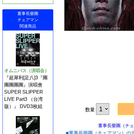
董事長樂團
チェアマン
関連商品
オムニバス（演唱会）
『超犀利[足八]3『團
團團團團』演唱會
SUPER SLIPPER
LIVE Part3 （台湾
版）』 DVD3枚組
数量
董事長樂團（チェア
■董事長樂團（チェアマン）の