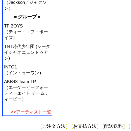
（Jackson／ジャクソ
ン）
= グループ =
TF BOYS
（ティー・エフ・ボー
イズ）
TNT時代少年団 (シーダ
イシャオニェントゥア
ン)
INTO1
（イントゥーワン）
AKB48 Team TP
（エーケービーフォー
ティーエイト チームテ
ィーピー）
>>アーティスト一覧
[
ご注文方法
]
[
お支払方法
]
[
配送送料
]
[