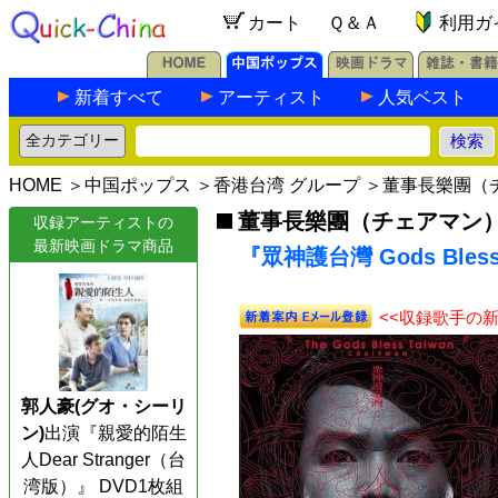
カート
Ｑ＆Ａ
利用ガ
新着すべて
アーティスト
人気ベスト
HOME
＞
中国ポップス
＞
香港台湾 グループ
＞
董事長樂團（
董事長樂團（チェアマン
収録アーティストの
最新映画ドラマ商品
『眾神護台灣 Gods Bles
<<収録歌手の
郭人豪(グオ・シーリ
ン)
出演『親愛的陌生
人Dear Stranger（台
湾版）』 DVD1枚組