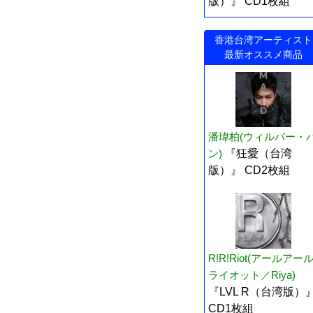
版）』 CD1枚組
香港台湾アーティスト
最新オススメ商品
潘瑋柏(ウィルバー・
ン)
『狂愛（台湾
版）』 CD2枚組
R!R!Riot(アールアー
ライオット／Riya)
『LVL R（台湾版）
CD1枚組