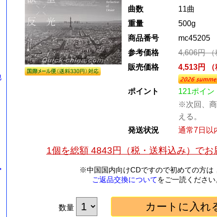
曲数
11曲
重量
500g
商品番号
mc45205
参考価格
4,606円 
販売価格
4,513円 
他
ポイント
121ポイン
※次回、商
える。
発送状況
通常7日以
1個を総額 4843円（税・送料込み）で
風
※中国国内向けCDですので初めての方は
ご返品交換について
をご一読ください
数量