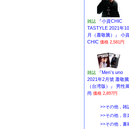
雑誌
『小資CHIC
TASTYLE 2021年1
月（蕭敬騰）』 小
CHIC
価格 2,581円
雑誌
『Men’s uno
2021年2月號 蕭敬騰
（台湾版）』 男性
尚
価格 2,897円
>>その他，雑
>>その他，音
>>その他，書