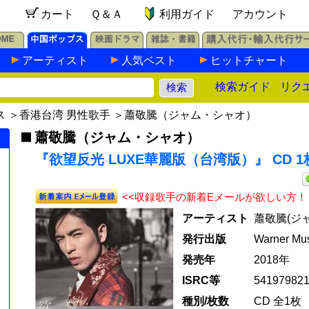
カート
Ｑ＆Ａ
利用ガイド
アカウント
アーティスト
人気ベスト
ヒットチャート
検索ガイド
リク
ス
＞
香港台湾 男性歌手
＞
蕭敬騰（ジャム・シャオ）
蕭敬騰（ジャム・シャオ）
『欲望反光 LUXE華麗版（台湾版）』 CD 1
<<収録歌手の新着Eメールが欲しい方！
アーティスト
蕭敬騰(ジ
発行出版
Warner Mus
発売年
2018年
ISRC等
54197982
種別/枚数
CD 全1枚