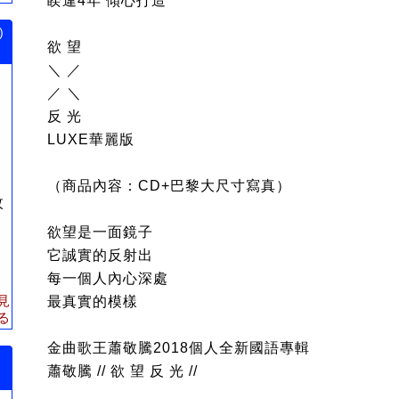
睽違4年 傾心打造
)
欲 望
＼ ／
／ ＼
反 光
LUXE華麗版
（商品內容：CD+巴黎大尺寸寫真）
枚
欲望是一面鏡子
它誠實的反射出
每一個人內心深處
見
最真實的模樣
る
金曲歌王蕭敬騰2018個人全新國語專輯
蕭敬騰 // 欲 望 反 光 //