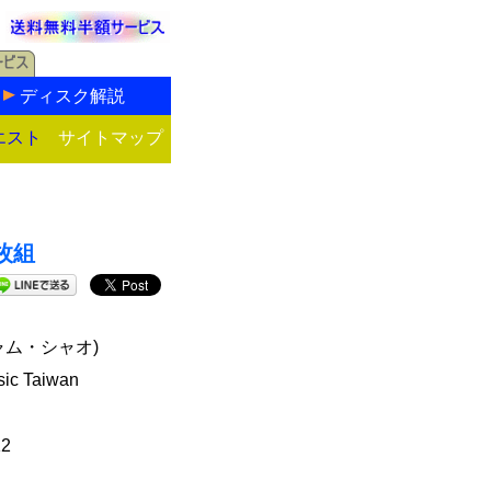
ディスク解説
エスト
サイトマップ
枚組
ャム・シャオ)
ic Taiwan
12