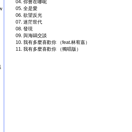
04. 你會在哪呢
05. 全是愛
w
06. 欲望反光
07. 迷茫世代
08. 發現
09. 與海鷗交談
10. 我有多麼喜歡你 （feat.林宥嘉）
11. 我有多麼喜歡你 （獨唱版）
温