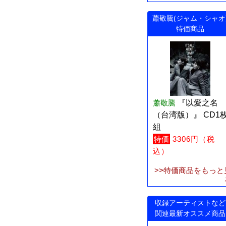
蕭敬騰(ジャム・シャオ
特価商品
蕭敬騰
『以愛之名
（台湾版）』 CD1
組
特価
3306円（税
込）
>>特価商品をもっと
収録アーティストなど
関連最新オススメ商品