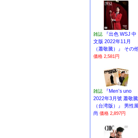
雑誌
『出色 WSJ 中
文版 2022年11月
（蕭敬騰）』 その
価格 2,581円
雑誌
『Men’s uno
2022年3月號 蕭敬騰
（台湾版）』 男性
尚
価格 2,897円