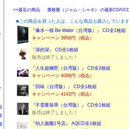
<<最近の商品
蕭敬騰（ジャム・シャオ） の最新CD/VCD
■この商品を買った人は、こんな商品も購入していま
0
『像水一様 Be Water（台湾版）』 CD全1枚組
資
キャンペーン 3956円（税込）
『深的深』 CD全1枚組
販売は終了しました！
『人生超幽黙（台湾版）』 CD全2枚組
キャンペーン 4086円（税込）
風
『回味（台湾版）』 CD全1枚組
キャンペーン 4142円（税込）
『不需要裝乖（台湾版）』 CD全1枚組
誌
販売は終了しました！
楽
『怡人旗艦1号店』 AQCD全1枚組
籍