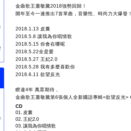
金曲歌王蕭敬騰2018強勢回歸！
開年至今一連推出7首單曲，音樂性、時尚力大爆發
リ
2018.1.13 皮囊
2018.5.8 讓我為你唱情歌
2018.5.15 你會在哪呢
湾
2018.5.22全是愛
2018.5.27 王妃2.0
2018.5.28 我有多麼喜歡你
2018.6.11 欲望反光
睽違4年 萬眾期待，
金曲歌王蕭敬騰第6張個人全新國語專輯<欲望反光> 6
CD
01. 皮囊
ジ
02. 王妃2.0
03. 讓我為你唱情歌