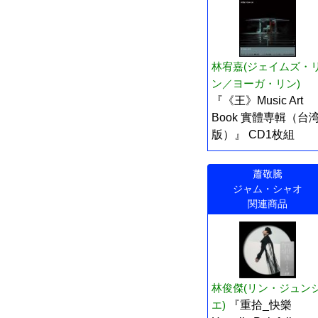
林宥嘉(ジェイムズ・
ン／ヨーガ・リン)
『《王》Music Art
Book 實體専輯（台
版）』 CD1枚組
蕭敬騰
ジャム・シャオ
関連商品
林俊傑(リン・ジュン
エ)
『重拾_快樂