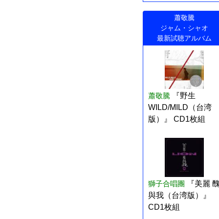
蕭敬騰
ジャム・シャオ
最新試聴アルバム
蕭敬騰
『野生
WILD/MILD（台湾
版）』 CD1枚組
獅子合唱團
『美麗 
與我（台湾版）』
CD1枚組