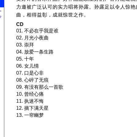
力邀被广泛认可的实力唱将孙露。孙露足以令人惊艳
ー
曲，相得益彰，成就惊世之作。
今
。
CD
01. 不必在乎我是谁
02. 月光小夜曲
03. 崇拜
04. 放爱一条生路
05. 十年
06. 女儿情
07. 口是心非
08. 心碎了无痕
09. 有没有那么一首歌
10. 曾经心痛
11. 执迷不悔
12. 摘下满天星
13. 一帘幽梦