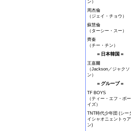
ン）
周杰倫
（ジェイ・チョウ）
蘇慧倫
（ターシー・スー）
齊秦
（チー・チン）
= 日本韓国 =
王嘉爾
（Jackson／ジャクソ
ン）
= グループ =
TF BOYS
（ティー・エフ・ボー
イズ）
TNT時代少年団 (シー
イシャオニェントゥア
ン)