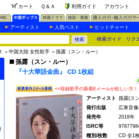
カート
Ｑ＆Ａ
利用ガイド
アカウント
アーティスト
人気ベスト
ヒットチャート
検索ガイド
リク
ス
＞
中国大陸 女性歌手
＞
孫露（スン・ルー）
孫露（スン・ルー）
『十大華語金曲』 CD 1枚組
<<収録歌手の新着Eメールが欲しい方！
アーティスト
孫露(ス
発行出版
広東音像
発売年
2018年
ISRC等
9787798
量
種別/枚数
CD 全1