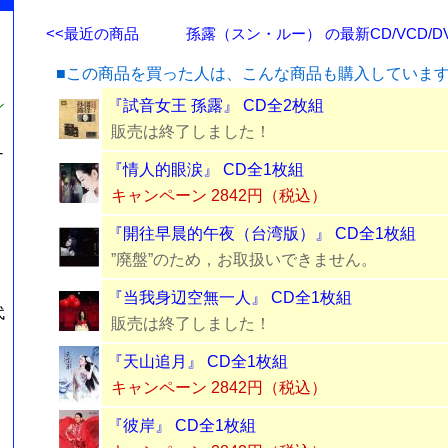
<<最近の商品
孫露（スン・ルー） の最新CD/VCD/D
■この商品を買った人は、こんな商品も購入していま
シ
『試音女王 孫露』 CD全2枚組
販売は終了しました！
-
『情人的眼涙』 CD全1枚組
キャンペーン 2842円（税込）
『開往早晨的午夜（台湾版）』 CD全1枚組
”廃盤”のため，お取扱いできません。
『当我身辺空無一人』 CD全1枚組
代
販売は終了しました！
『天山追月』 CD全1枚組
キャンペーン 2842円（税込）
『彼岸』 CD全1枚組