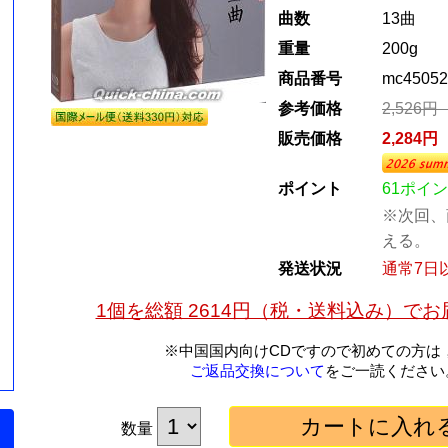
曲数
13曲
重量
200g
商品番号
mc45052
参考価格
2,526
販売価格
2,284
ポイント
61ポイ
※次回、
える。
発送状況
通常7日
1個を総額 2614円（税・送料込み）で
※中国国内向けCDですので初めての方は
ご返品交換について
をご一読ください
数量