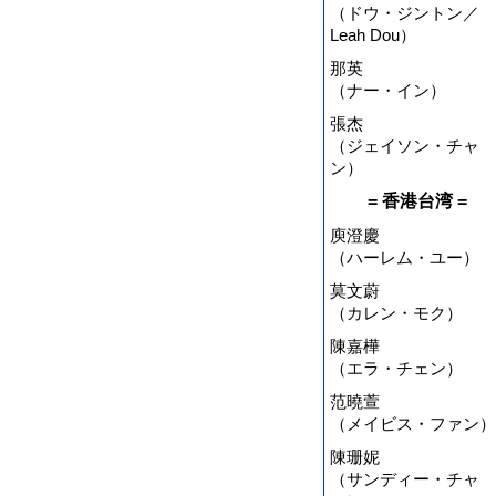
（ドウ・ジントン／
Leah Dou）
那英
（ナー・イン）
張杰
（ジェイソン・チャ
ン）
= 香港台湾 =
庾澄慶
（ハーレム・ユー）
莫文蔚
（カレン・モク）
陳嘉樺
（エラ・チェン）
范曉萱
（メイビス・ファン）
陳珊妮
（サンディー・チャ