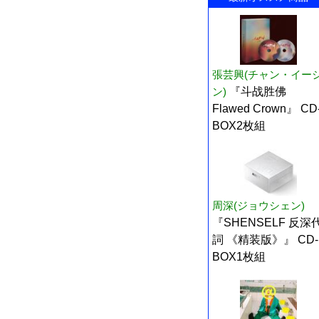
張芸興(チャン・イー
ン)
『斗战胜佛
Flawed Crown』 CD
BOX2枚組
周深(ジョウシェン)
『SHENSELF 反深
詞 《精装版》』 CD-
BOX1枚組