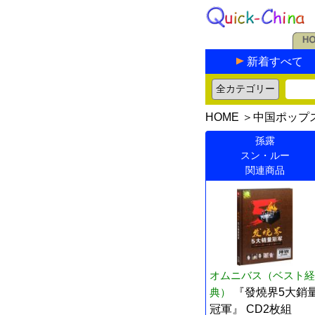
新着すべて
HOME
＞
中国ポップ
孫露
スン・ルー
関連商品
オムニバス（ベスト経
典）
『發燒界5大銷
冠軍』 CD2枚組