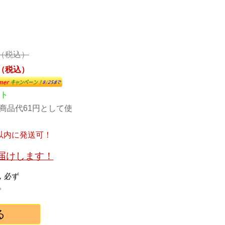
円 （税込）
円 （税込）
ント
商品代61円として使
以内に発送可！
お届けします！
，必ず
。