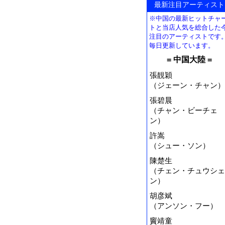
最新注目アーティスト
※中国の最新ヒットチャ
トと当店人気を総合した
注目のアーティストです
毎日更新しています。
= 中国大陸 =
張靚穎
（ジェーン・チャン）
張碧晨
（チャン・ビーチェ
ン）
許嵩
（シュー・ソン）
陳楚生
（チェン・チュウシェ
ン）
胡彦斌
（アンソン・フー）
竇靖童