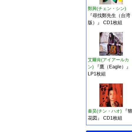
鄭興(チェン・シン)
『尋找鄭先生（台湾
版）』 CD1枚組
艾爾肯(アイアールカ
ン)
『鷹（Eagle）』
LP1枚組
秦昊(チン・ハオ)
『
花図』 CD1枚組