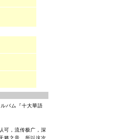
アルバム『十大華語
认可，流传极广，深
天籁之音，所以这次