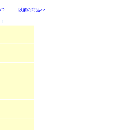
VD
以前の商品>>
す！