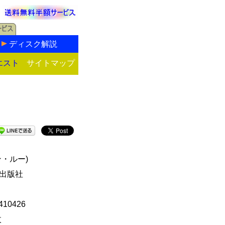
ディスク解説
エスト
サイトマップ
ン・ルー)
出版社
410426
枚