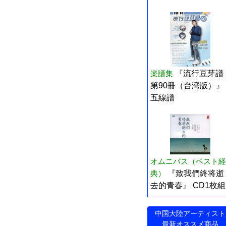
楽譜集
『流行豆芽譜
第90冊（台湾版）』
五線譜
オムニバス（ベスト経
典）
『致我們終将逝
去的青春』 CD1枚組
中国大陸アーティスト
最新オススメ商品