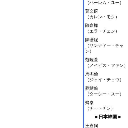
（ハーレム・ユー）
莫文蔚
（カレン・モク）
陳嘉樺
（エラ・チェン）
陳珊妮
（サンディー・チャ
ン）
范曉萱
（メイビス・ファン）
周杰倫
（ジェイ・チョウ）
蘇慧倫
（ターシー・スー）
齊秦
（チー・チン）
= 日本韓国 =
王嘉爾