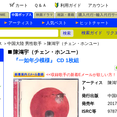
カート
Ｑ＆Ａ
利用ガイド
アカウント
アーティスト
人気ベスト
ヒットチャート
検索ガイド
リク
ス
＞
中国大陸 男性歌手
＞
陳鴻宇（チェン・ホンユー）
陳鴻宇（チェン・ホンユー）
『一如年少模様』 CD 1枚組
<<収録歌手の新着Eメールが欲しい方！
アーティス
陳鴻
シ
ト
発行出版
中国
-
発売年
201
ISRC等
9787