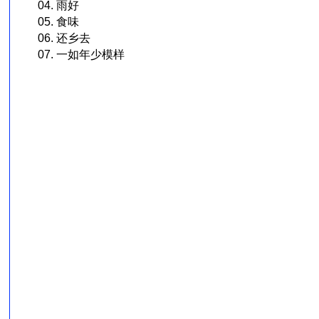
04. 雨好
05. 食味
06. 还乡去
07. 一如年少模样