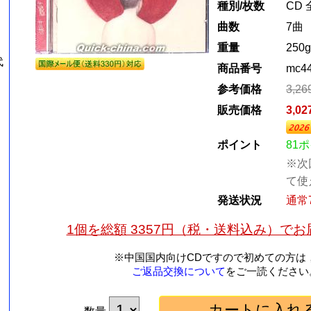
種別/枚数
CD 
曲数
7曲
重量
250g
代
商品番号
mc4
参考価格
3,2
販売価格
3,0
ポイント
81
※次
て使
発送状況
通常
1個を総額 3357円（税・送料込み）で
※中国国内向けCDですので初めての方は
ご返品交換について
をご一読ください