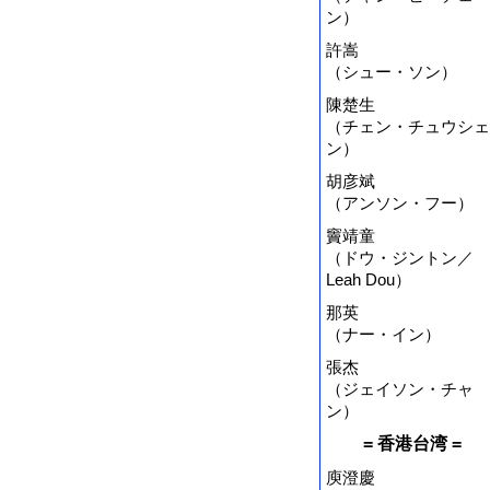
ン）
許嵩
（シュー・ソン）
陳楚生
（チェン・チュウシェ
ン）
胡彦斌
（アンソン・フー）
竇靖童
（ドウ・ジントン／
Leah Dou）
那英
（ナー・イン）
張杰
（ジェイソン・チャ
ン）
= 香港台湾 =
庾澄慶