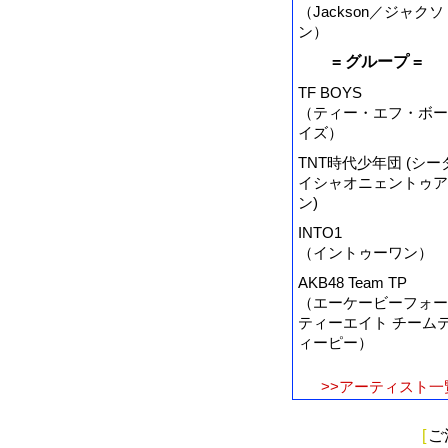
（Jackson／ジャクソ
ン）
= グループ =
TF BOYS
（ティー・エフ・ボー
イズ）
TNT時代少年団 (シー
イシャオニェントゥア
ン)
INTO1
（イントゥーワン）
AKB48 Team TP
（エーケービーフォー
ティーエイト チーム
ィーピー）
>>アーティスト一
[
ご