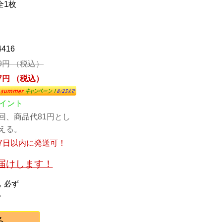
全1枚
4416
69円 （税込）
27円 （税込）
ポイント
回、商品代81円とし
える。
7日以内に発送可！
お届けします！
，必ず
。