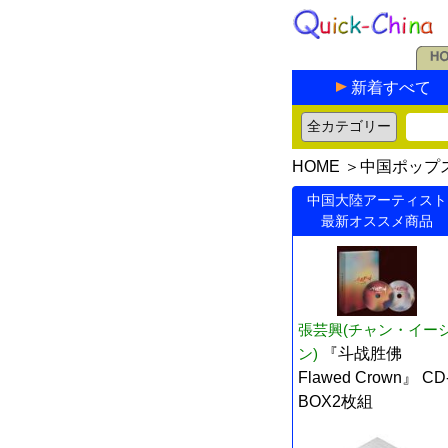
新着すべて
HOME
＞
中国ポップ
中国大陸アーティスト
最新オススメ商品
張芸興(チャン・イー
ン)
『斗战胜佛
Flawed Crown』 CD
BOX2枚組