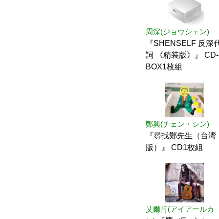
周深(ジョウシェン)
『SHENSELF 反深
詞 《精装版》』 CD-
BOX1枚組
鄭興(チェン・シン)
『尋找鄭先生（台湾
版）』 CD1枚組
艾爾肯(アイアールカ