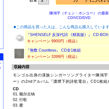
数量
陳鴻宇（チェン・ホンユー） の最新
CD/VCD/DVD
■この商品を買った人は、こんな商品も購入していま
『SHENSELF 反深代詞 《精装版》』 CD-BO
簪
キャンペーン 9900円（税込）
『無数 Countless』 CD全1枚組
キャンペーン 3399円（税込）
ー
収録内容
今
。
モンゴル出身の漢族シンガーソングライター陳鴻宇
ー）の2ndアルバム『濃煙下的詩歌電台』CD1枚組
CD
01. 额尔古纳
02. 行歌
03. 蜜