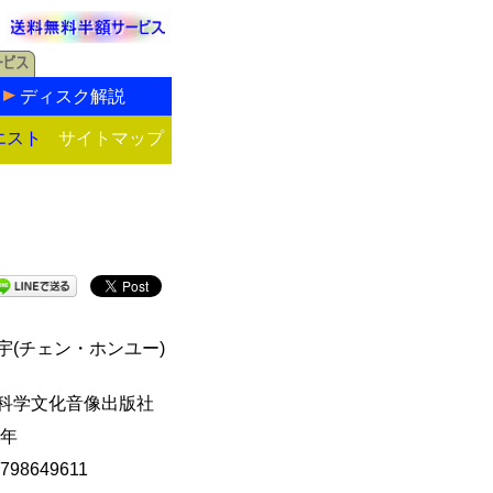
ディスク解説
エスト
サイトマップ
宇(チェン・ホンユー)
科学文化音像出版社
7年
798649611