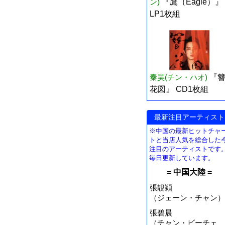
ン)
『鷹（Eagle）』
LP1枚組
秦昊(チン・ハオ)
『
花図』 CD1枚組
最新注目アーティスト
※中国の最新ヒットチャ
トと当店人気を総合した
注目のアーティストです
毎日更新しています。
= 中国大陸 =
張靚穎
（ジェーン・チャン）
張碧晨
（チャン・ビーチェ