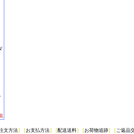
ダ
テ
覧
注文方法
]
[
お支払方法
]
[
配送送料
]
[
お荷物追跡
]
[
ご返品