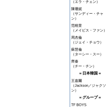
（エラ・チェン）
陳珊妮
（サンディー・チャ
ン）
范曉萱
（メイビス・ファン）
周杰倫
（ジェイ・チョウ）
蘇慧倫
（ターシー・スー）
齊秦
（チー・チン）
= 日本韓国 =
王嘉爾
（Jackson／ジャクソ
ン）
= グループ =
TF BOYS