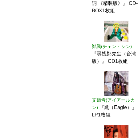
詞 《精装版》』 CD-
BOX1枚組
鄭興(チェン・シン)
『尋找鄭先生（台湾
版）』 CD1枚組
艾爾肯(アイアールカ
ン)
『鷹（Eagle）』
LP1枚組