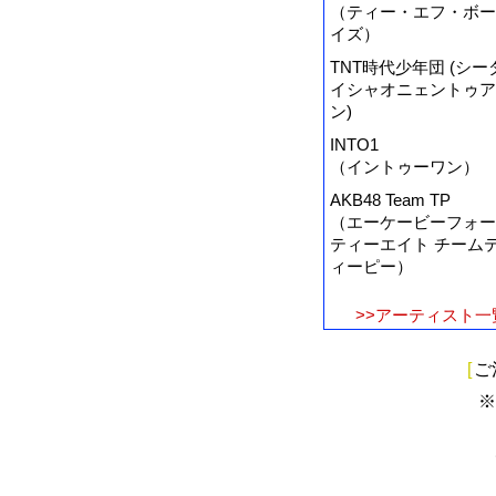
（ティー・エフ・ボー
イズ）
TNT時代少年団 (シー
イシャオニェントゥア
ン)
INTO1
（イントゥーワン）
AKB48 Team TP
（エーケービーフォー
ティーエイト チーム
ィーピー）
>>アーティスト一
[
ご
※