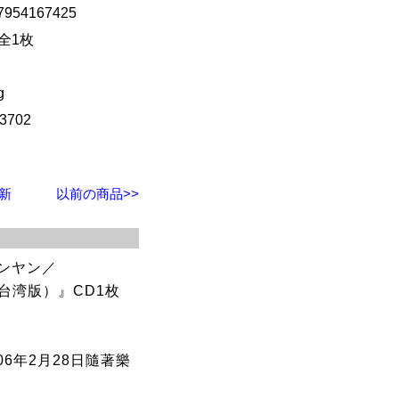
7954167425
 全1枚
g
3702
最新
以前の商品>>
ンヤン／
不（台湾版）』CD1枚
06年2月28日隨著樂