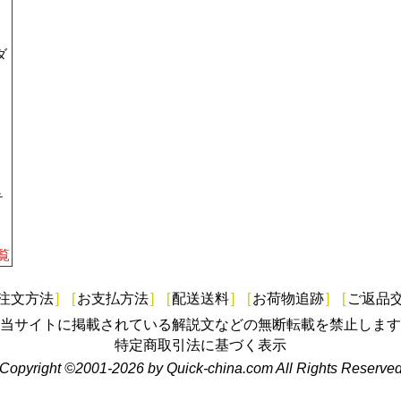
ダ
テ
覧
注文方法
]
[
お支払方法
]
[
配送送料
]
[
お荷物追跡
]
[
ご返品
当サイトに掲載されている解説文などの無断転載を禁止します
特定商取引法に基づく表示
Copyright ©2001-2026 by Quick-china.com All Rights Reserve