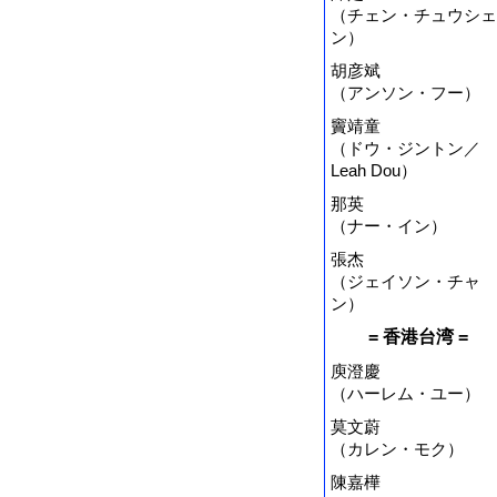
（チェン・チュウシェ
ン）
胡彦斌
（アンソン・フー）
竇靖童
（ドウ・ジントン／
Leah Dou）
那英
（ナー・イン）
張杰
（ジェイソン・チャ
ン）
= 香港台湾 =
庾澄慶
（ハーレム・ユー）
莫文蔚
（カレン・モク）
陳嘉樺