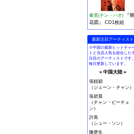
秦昊(チン・ハオ)
『
花図』 CD1枚組
最新注目アーティスト
※中国の最新ヒットチャ
トと当店人気を総合した
注目のアーティストです
毎日更新しています。
= 中国大陸 =
張靚穎
（ジェーン・チャン）
張碧晨
（チャン・ビーチェ
ン）
許嵩
（シュー・ソン）
陳楚生