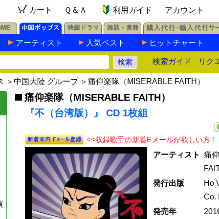
カート
Ｑ＆Ａ
利用ガイド
アカウント
アーティスト
人気ベスト
ヒットチャート
検索ガイド
リク
ス
＞
中国大陸 グループ
＞
痛仰楽隊（MISERABLE FAITH）
痛仰楽隊（MISERABLE FAITH）
『不（台湾版）』 CD 1枚組
<<収録歌手の新着Eメールが欲しい方！
アーティスト
痛仰
FAI
発行出版
Ho V
Co. 
演
発売年
20