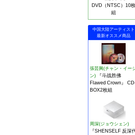
DVD（NTSC）10
組
中国大陸アーティスト
最新オススメ商品
張芸興(チャン・イー
ン)
『斗战胜佛
Flawed Crown』 CD
BOX2枚組
周深(ジョウシェン)
『SHENSELF 反深