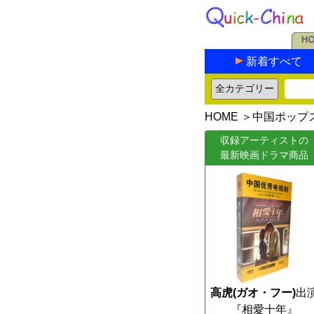
新着すべて
HOME
＞
中国ポップ
収録アーティストの
最新映画ドラマ商品
高虎(ガオ・フー)
出
『相愛十年』