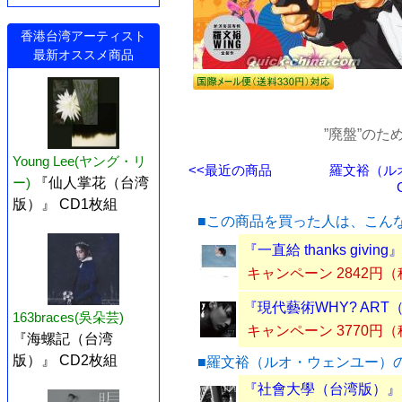
香港台湾アーティスト
最新オススメ商品
”廃盤”の
Young Lee(ヤング・リ
<<最近の商品
羅文裕（ル
ー)
『仙人掌花（台湾
版）』 CD1枚組
■この商品を買った人は、こん
『一直給 thanks givin
キャンペーン 2842円
『現代藝術WHY? ART
163braces(吳朵芸)
キャンペーン 3770円
『海螺記（台湾
版）』 CD2枚組
■羅文裕（ルオ・ウェンユー）
『社會大學（台湾版）』 