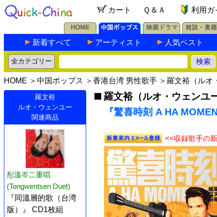
カート
Ｑ＆Ａ
利用ガ
新着すべて
アーティスト
人気ベスト
HOME
＞
中国ポップス
＞
香港台湾 男性歌手
＞
羅文裕（ルオ
羅文裕（ルオ・ウェンユ
羅文裕
ルオ・ウェンユー
『驚喜時刻 A HA MOME
関連商品
<<収録歌手の
彤溫岑二重唱
(Tongwentsen Duet)
『同溫層的歌（台湾
版）』 CD1枚組