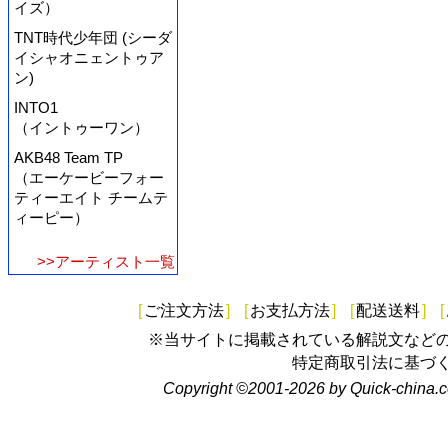
イズ）
TNT時代少年団 (シーダ
イシャオニェントゥア
ン)
INTO1
（イントゥーワン）
AKB48 Team TP
（エーケービーフォー
ティーエイト チームテ
ィーピー）
>>アーティスト一覧
[
ご注文方法
]
[
お支払方法
]
[
配送送料
]
[
※当サイトに掲載されている解説文など
特定商取引法に基づ
Copyright ©2001-2026 by Quick-china.c