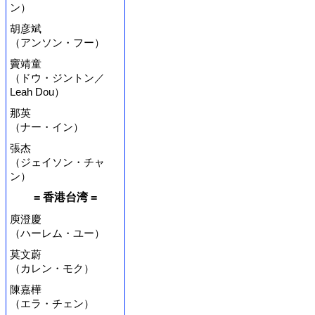
ン）
胡彦斌
（アンソン・フー）
竇靖童
（ドウ・ジントン／
Leah Dou）
那英
（ナー・イン）
張杰
（ジェイソン・チャ
ン）
= 香港台湾 =
庾澄慶
（ハーレム・ユー）
莫文蔚
（カレン・モク）
陳嘉樺
（エラ・チェン）