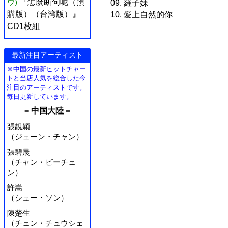
ウ)
『怎麼断句呢（預
09. 羅子妹
購版）（台湾版）』
10. 愛上自然的你
CD1枚組
最新注目アーティスト
※中国の最新ヒットチャー
トと当店人気を総合した今
注目のアーティストです。
毎日更新しています。
= 中国大陸 =
張靚穎
（ジェーン・チャン）
張碧晨
（チャン・ビーチェ
ン）
許嵩
（シュー・ソン）
陳楚生
（チェン・チュウシェ