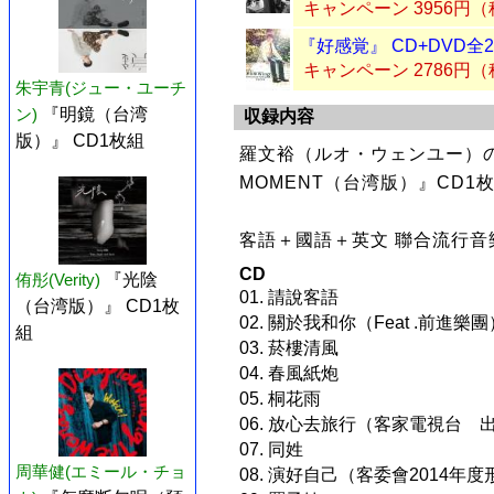
キャンペーン 3956円
『好感覚』 CD+DVD全
キャンペーン 2786円
朱宇青(ジュー・ユーチ
ン)
『明鏡（台湾
収録内容
版）』 CD1枚組
羅文裕（ルオ・ウェンユー）の2
MOMENT（台湾版）』CD1
客語＋國語＋英文 聯合流行音
CD
侑彤(Verity)
『光陰
01. 請說客語
（台湾版）』 CD1枚
02. 關於我和你（Feat .前進樂團
組
03. 菸樓清風
04. 春風紙炮
05. 桐花雨
06. 放心去旅行（客家電視台
07. 同姓
周華健(エミール・チョ
08. 演好自己（客委會2014年