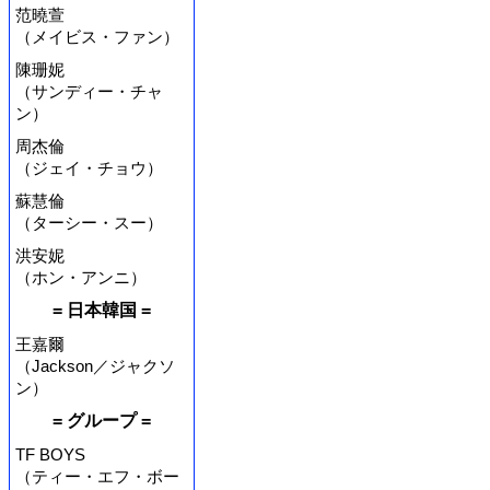
范曉萱
（メイビス・ファン）
陳珊妮
（サンディー・チャ
ン）
周杰倫
（ジェイ・チョウ）
蘇慧倫
（ターシー・スー）
洪安妮
（ホン・アンニ）
= 日本韓国 =
王嘉爾
（Jackson／ジャクソ
ン）
= グループ =
TF BOYS
（ティー・エフ・ボー