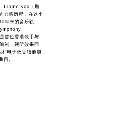
aine Koo（顾
的心路历程，在这个
40年来的音乐轨
mphony
长更是首位香港歌手与
团编制，视听效果同
结他和电子低音结他加
曲目。