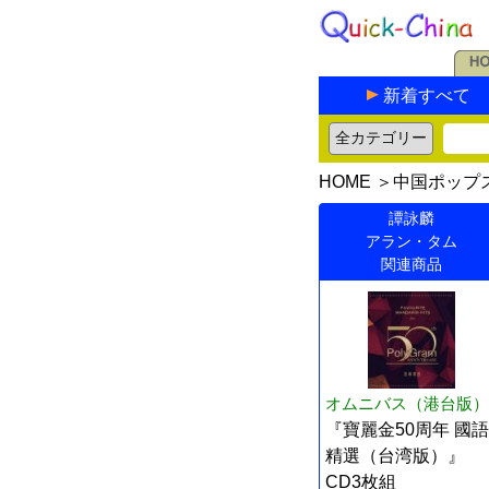
新着すべて
HOME
＞
中国ポップ
譚詠麟
アラン・タム
関連商品
オムニバス（港台版）
『寶麗金50周年 國語
精選（台湾版）』
CD3枚組