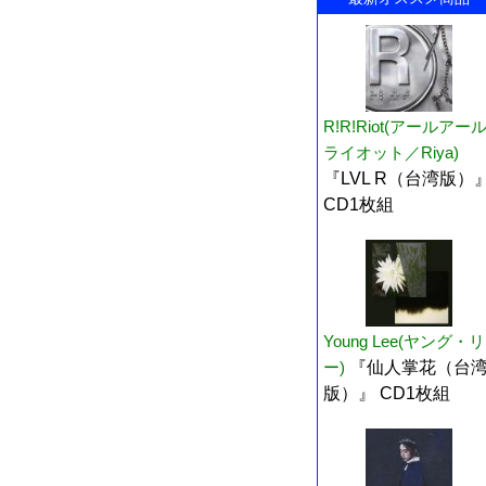
R!R!Riot(アールアー
ライオット／Riya)
『LVL R（台湾版）
CD1枚組
Young Lee(ヤング・リ
ー)
『仙人掌花（台
版）』 CD1枚組