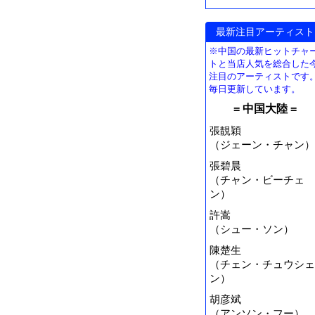
最新注目アーティスト
※中国の最新ヒットチャ
トと当店人気を総合した
注目のアーティストです
毎日更新しています。
= 中国大陸 =
張靚穎
（ジェーン・チャン）
張碧晨
（チャン・ビーチェ
ン）
許嵩
（シュー・ソン）
陳楚生
（チェン・チュウシェ
ン）
胡彦斌
（アンソン・フー）