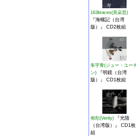
163braces(吳朵芸)
『海螺記（台湾
版）』 CD2枚組
朱宇青(ジュー・ユー
ン)
『明鏡（台湾
版）』 CD1枚組
侑彤(Verity)
『光陰
（台湾版）』 CD1枚
組