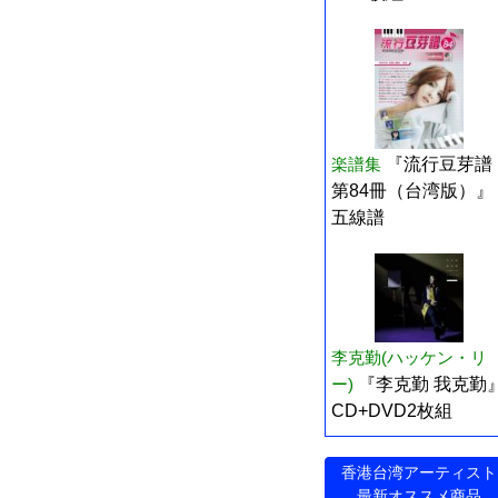
楽譜集
『流行豆芽譜
第84冊（台湾版）』
五線譜
李克勤(ハッケン・リ
ー)
『李克勤 我克勤
CD+DVD2枚組
香港台湾アーティスト
最新オススメ商品