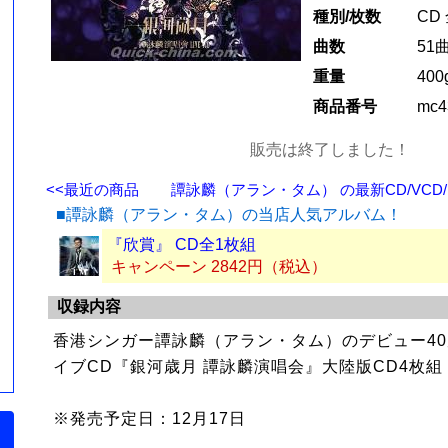
種別/枚数
CD
曲数
51
重量
400
商品番号
mc4
販売は終了しました！
<<最近の商品
譚詠麟（アラン・タム） の最新CD/VCD/
■譚詠麟（アラン・タム）の当店人気アルバム！
『欣賞』 CD全1枚組
キャンペーン 2842円（税込）
収録内容
香港シンガー譚詠麟（アラン・タム）のデビュー4
』
イブCD『銀河歳月 譚詠麟演唱会』大陸版CD4枚組
※発売予定日：12月17日