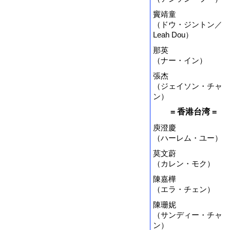
竇靖童
（ドウ・ジントン／
Leah Dou）
那英
（ナー・イン）
張杰
（ジェイソン・チャ
ン）
= 香港台湾 =
庾澄慶
（ハーレム・ユー）
莫文蔚
（カレン・モク）
陳嘉樺
（エラ・チェン）
陳珊妮
（サンディー・チャ
ン）