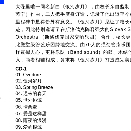
大碟里唯一同名新曲《银河岁月》，由校长亲自监制、El
芮宁）作曲，二人携手度身订造，记录了他出道至今
里程碑中显得份外有意义。《银河岁月》见证了校长
迹，因此特别邀请了在斯洛伐克阵容强大的Slovak Sy
ル
Orchestra （斯洛伐克国家交响乐团） 合作，校
此殿堂级管弦乐团跨地交流。由70人的强劲管弦乐
』
样震撼人心，更将乐队（Band sound）的鼓、木
入，两者相辅相成，务求将《银河岁月》打造成完美
CD-1
01. Overture
02. 银河岁月
03. Spring Breeze
04. 迟来的春天
湾
05. 世外桃源
06. 情两牵
07. 爱是这样甜
08. 雨夜的浪漫
09. 爱的根源