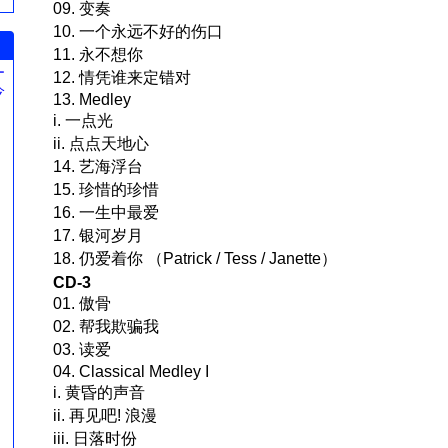
09. 变奏
10. 一个永远不好的伤口
11. 永不想你
ー
12. 情凭谁来定错对
今
13. Medley
。
i. 一点光
ii. 点点天地心
14. 艺海浮台
15. 珍惜的珍惜
16. 一生中最爱
17. 银河岁月
18. 仍爱着你 （Patrick / Tess / Janette）
CD-3
01. 傲骨
02. 帮我欺骗我
03. 读爱
04. Classical Medley I
i. 黄昏的声音
ii. 再见吧! 浪漫
iii. 日落时份