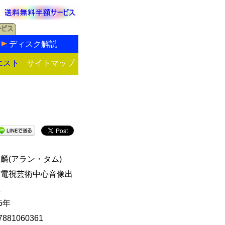
ディスク解説
エスト
サイトマップ
麟(アラン・タム)
京電視芸術中心音像出
社
15年
7881060361