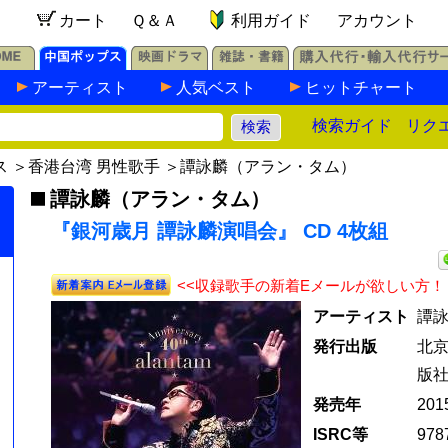
カート
Ｑ＆Ａ
利用ガイド
アカウント
アーティスト
人気ベスト
ヒットチャート
検索ガイド
リク
ス
＞
香港台湾 男性歌手
＞
譚詠麟（アラン・タム）
譚詠麟（アラン・タム）
『銀河歳月 譚詠麟演唱会』 CD 4枚組
<<収録歌手の新着Eメールが欲しい方！
アーティスト
譚詠
発行出版
北
版
発売年
20
ISRC等
978