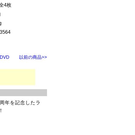
 全4枚
曲
g
3564
DVD
以前の商品>>
0周年を記念したラ
！