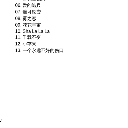
06. 爱的逃兵
07. 谁可改变
08. 雾之恋
09. 花花宇宙
10. Sha La La La
11. 千载不变
12. 小苹果
13. 一个永远不好的伤口
ダ