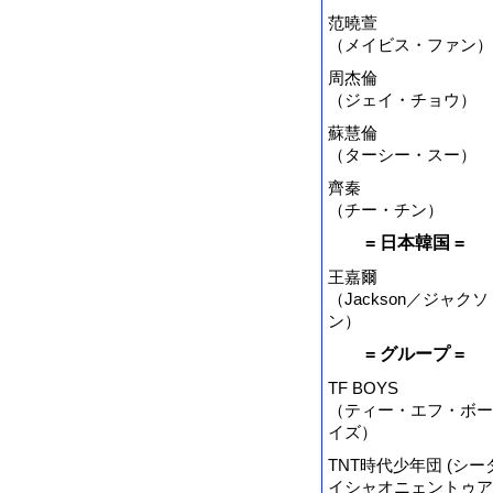
范曉萱
（メイビス・ファン）
周杰倫
（ジェイ・チョウ）
蘇慧倫
（ターシー・スー）
齊秦
（チー・チン）
= 日本韓国 =
王嘉爾
（Jackson／ジャクソ
ン）
= グループ =
TF BOYS
（ティー・エフ・ボー
イズ）
TNT時代少年団 (シー
イシャオニェントゥア