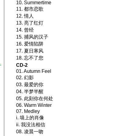
10. Summertime
11. 都市恋歌
12. 情人
13. 亮了红灯
14. 曾经
15. 捕风的汉子
16. 爱情陷阱
17. 夏日寒风
18. 忘不了您
CD-2
チ
01. Autumn Feel
02. 幻影
03. 最爱的你
04. 半梦半醒
05. 此刻你在何处
06. Warm Winter
07. Medley
i. 墙上的肖像
ii. 我没法相信
08. 凌晨一吻