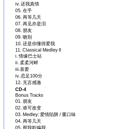
iv. 还我真情
05. 在乎
06. 再等几天
07. 再见亦是泪
08. 朋友
09. 吻别
10. 还是你懂得爱我
11. Classical Medley II
i. 情缘巴士站
ii. 柔柔河畔
iii.喜爱
iv. 恋足100分
12. 无言感激
CD-4
Bonus Tracks
01. 朋友
02. 谁可改变
03. Medley: 爱情陷阱 / 重口味
04. 再等几天
05. 帮我欺骗我