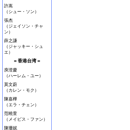
許嵩
（シュー・ソン）
張杰
（ジェイソン・チャ
ン）
薛之謙
（ジャッキー・シュ
エ）
= 香港台湾 =
庾澄慶
（ハーレム・ユー）
莫文蔚
（カレン・モク）
陳嘉樺
（エラ・チェン）
范曉萱
（メイビス・ファン）
陳珊妮