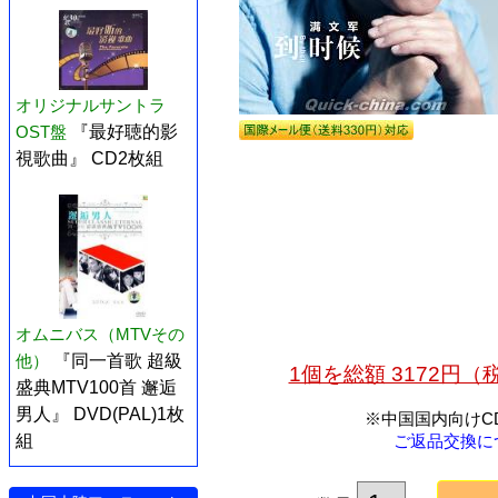
オリジナルサントラ
OST盤
『最好聴的影
視歌曲』 CD2枚組
オムニバス（MTVその
他）
『同一首歌 超級
1個を総額 3172円
盛典MTV100首 邂逅
男人』 DVD(PAL)1枚
※中国国内向けC
ご返品交換に
組