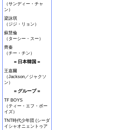
（サンディー・チャ
ン）
梁詠琪
（ジジ・リョン）
蘇慧倫
（ターシー・スー）
齊秦
（チー・チン）
= 日本韓国 =
王嘉爾
（Jackson／ジャクソ
ン）
= グループ =
TF BOYS
（ティー・エフ・ボー
イズ）
TNT時代少年団 (シーダ
イシャオニェントゥア