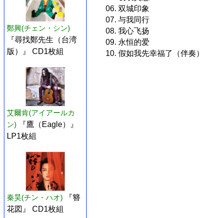
06. 双城印象
07. 与我同行
鄭興(チェン・シン)
08. 我心飞扬
『尋找鄭先生（台湾
09. 永恒的爱
版）』 CD1枚組
10. 假如我先幸福了（伴奏）
艾爾肯(アイアールカ
ン)
『鷹（Eagle）』
LP1枚組
秦昊(チン・ハオ)
『簪
花図』 CD1枚組