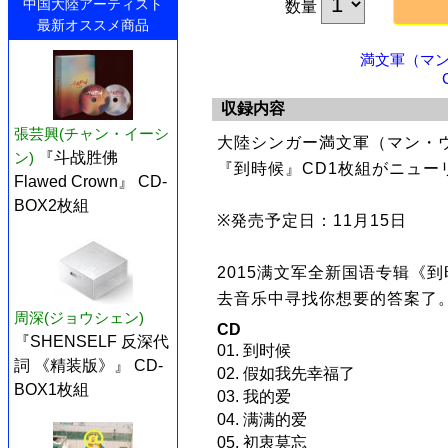
中国大陸アーティスト
数量
最新オススメ商品
満文軍（マン
収録内容
張芸興(チャン・イーシ
大陸シンガー満文軍（マン・
ン)
『斗战胜佛
『到時候』CD1枚組がニュー
Flawed Crown』 CD-
BOX2枚組
※発売予定日：11月15日
2015满文军全新国语专辑《
去音乐中寻找你想要的答案了
周深(ジョウシェン)
CD
『SHENSELF 反深代
01. 到时候
詞 《精装版》』 CD-
02. 假如我先幸福了
BOX1枚組
03. 我的爱
04. 满满的爱
05. 初衷莫忘