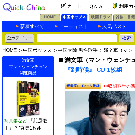
カート
Ｑ＆Ａ
利用ガ
新着すべて
アーティスト
人気ベスト
HOME
＞
中国ポップス
＞
中国大陸 男性歌手
＞
満文軍（マン
満文軍（マン・ウェンチ
満文軍
マン・ウェンチュン
『到時候』 CD 1枚組
関連商品
<<収録歌手の
写真集など
『我是歌
手』 写真集1枚組