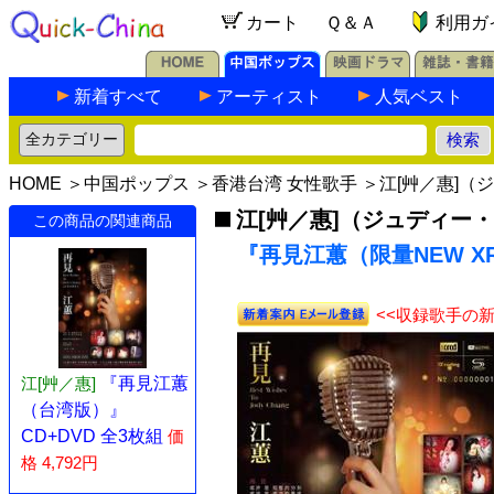
カート
Ｑ＆Ａ
利用ガ
新着すべて
アーティスト
人気ベスト
HOME
＞
中国ポップス
＞
香港台湾 女性歌手
＞
江[艸／惠]（
江[艸／惠]（ジュディー
この商品の関連商品
『再見江蕙（限量NEW XR
<<収録歌手の
江[艸／惠]
『再見江蕙
（台湾版）』
CD+DVD 全3枚組
価
格 4,792円