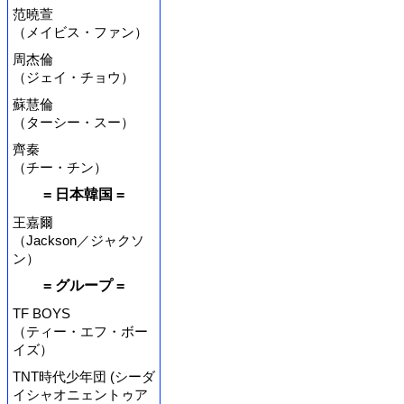
范曉萱
（メイビス・ファン）
周杰倫
（ジェイ・チョウ）
蘇慧倫
（ターシー・スー）
齊秦
（チー・チン）
= 日本韓国 =
王嘉爾
（Jackson／ジャクソ
ン）
= グループ =
TF BOYS
（ティー・エフ・ボー
イズ）
TNT時代少年団 (シーダ
イシャオニェントゥア