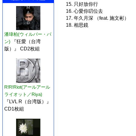
15. 只好放你行
16. 心愛你叨位去
17. 年久月深 （feat. 施文彬）
18. 相思鏡
潘瑋柏(ウィルバー・パ
ン)
『狂愛（台湾
版）』 CD2枚組
R!R!Riot(アールアール
ライオット／Riya)
『LVL R（台湾版）』
CD1枚組