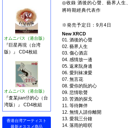
◎收錄 酒後的心聲、藝界人生
將時期經典代表作
※発売予定日：9月4日
New XRCD
オムニバス（港台版）
01. 酒後的心聲
『巨星再現（台湾
02. 藝界人生
版）』 CD4枚組
03. 傷心酒店
04. 感情放一邊
05. 返來阮身邊
06. 愛到袜凍愛
07. 無言花
08. 愛你的阮的心
オムニバス（港台版）
09. 悲情歌聲
『査某jian仔的心（台
10. 苦酒的探戈
湾版）』 CD4枚組
11. 等待舞伴
12. 無情人請你離開
13. 愛我三分鐘
香港台湾アーティスト
14. 落雨的暗暝
最新オススメ商品