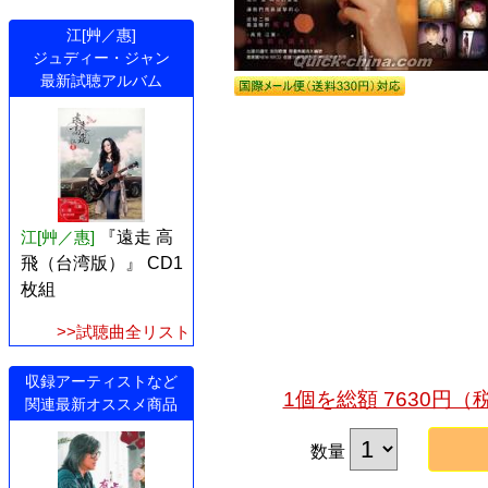
江[艸／惠]
ジュディー・ジャン
最新試聴アルバム
江[艸／惠]
『遠走 高
飛（台湾版）』 CD1
枚組
>>試聴曲全リスト
収録アーティストなど
1個を総額 7630円
関連最新オススメ商品
数量