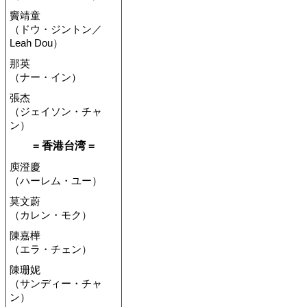
竇靖童
（ドウ・ジントン／
Leah Dou）
那英
（ナー・イン）
張杰
（ジェイソン・チャ
ン）
= 香港台湾 =
庾澄慶
（ハーレム・ユー）
莫文蔚
（カレン・モク）
陳嘉樺
（エラ・チェン）
陳珊妮
（サンディー・チャ
ン）