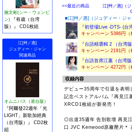
<<最近の商品
江[艸／惠]（
施文彬(シー・ウェンビ
■江[艸／惠]（ジュディー・ジ
ン)
『有歳（台湾
版）』 CD1枚組
『初登場Live -DTS- (
キャンペーン 5386円
江[艸／惠]
『台語精選輯 2 （台湾版
ジュディー・ジャン
キャンペーン 2191円
関連商品
『台語首席江蕙（台湾版）
キャンペーン 4272円
収録内容
デビュー35周年で引退を表明
記念ベストアルバム『再見江蕙
オムニバス（港台版）
XRCD1枚組が新発売！
『阿爾發22週年「光
LIGHT」新歌加經典
◎出道35週年 告別歌壇 再見江
（台湾版）』 CD2枚
口 JVC Kenwood原廠壓片＊
組