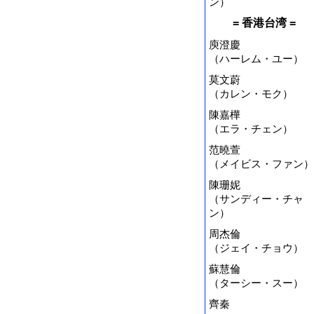
ン）
= 香港台湾 =
庾澄慶
（ハーレム・ユー）
莫文蔚
（カレン・モク）
陳嘉樺
（エラ・チェン）
范曉萱
（メイビス・ファン）
陳珊妮
（サンディー・チャ
ン）
周杰倫
（ジェイ・チョウ）
蘇慧倫
（ターシー・スー）
齊秦