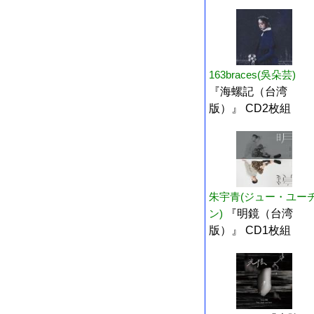
163braces(吳朵芸)
『海螺記（台湾
版）』 CD2枚組
朱宇青(ジュー・ユー
ン)
『明鏡（台湾
版）』 CD1枚組