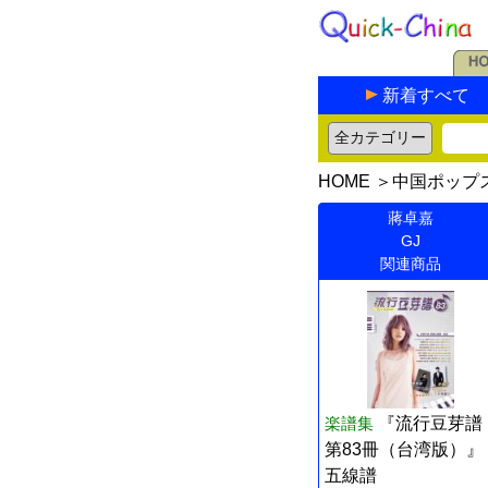
新着すべて
HOME
＞
中国ポップ
蔣卓嘉
GJ
関連商品
楽譜集
『流行豆芽譜
第83冊（台湾版）』
五線譜