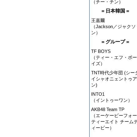
（チー・チン）
= 日本韓国 =
王嘉爾
（Jackson／ジャクソ
ン）
= グループ =
TF BOYS
（ティー・エフ・ボー
イズ）
TNT時代少年団 (シー
イシャオニェントゥア
ン)
INTO1
（イントゥーワン）
AKB48 Team TP
（エーケービーフォー
ティーエイト チーム
ィーピー）