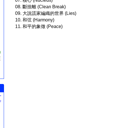
07. 核心 (Nucleus)
08. 斷捨離 (Clean Break)
09. 大說謊家編織的世界 (Lies)
10. 和弦 (Harmony)
11. 和平的象徵 (Peace)
ョ
預
ー
今
。