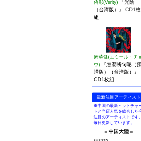
侑彤(Verity)
『光陰
（台湾版）』 CD1枚
組
周華健(エミール・チ
ウ)
『怎麼断句呢（
購版）（台湾版）』
CD1枚組
最新注目アーティスト
※中国の最新ヒットチャ
トと当店人気を総合した
注目のアーティストです
毎日更新しています。
= 中国大陸 =