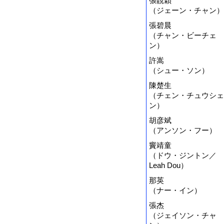
張靚穎
（ジェーン・チャン）
張碧晨
（チャン・ビーチェ
ン）
許嵩
（シュー・ソン）
陳楚生
（チェン・チュウシェ
ン）
胡彦斌
（アンソン・フー）
竇靖童
（ドウ・ジントン／
Leah Dou）
那英
（ナー・イン）
張杰
（ジェイソン・チャ