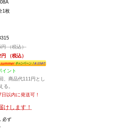
508A
全1枚
3315
35円 （税込）
42円 （税込）
1ポイント
回、商品代111円とし
える。
7日以内に発送可！
お届けします！
，必ず
。