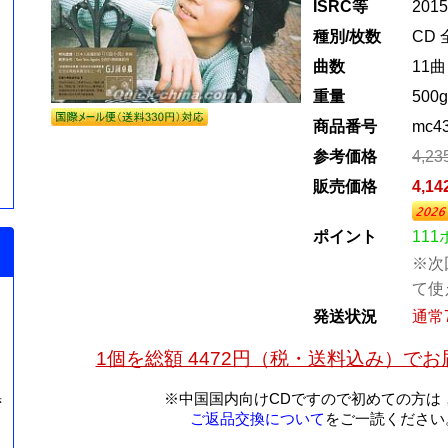
ISRC等
201
種別/枚数
CD 
曲数
11曲
重量
500g
商品番号
mc4
参考価格
4,2
販売価格
4,1
ポイント
11
※次
て使
発送状況
通常
1個を総額 4472円（税・送料込み）で
※中国国内向けCDですので初めての方は
湾
ご返品交換について
をご一読ください