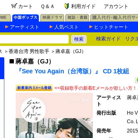
カート
Ｑ＆Ａ
利用ガイド
アカウント
アーティスト
人気ベスト
ヒットチャート
検索ガイド
リク
ス
＞
香港台湾 男性歌手
＞
蔣卓嘉（GJ）
蔣卓嘉（GJ）
『See You Again（台湾版）』 CD 1枚組
<<収録歌手の新着Eメールが欲しい方！
アーティス
蔣卓嘉
ト
発行出版
Ho V
Co. 
発売年
201