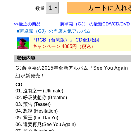
数量
<<最近の商品
蔣卓嘉（GJ） の最新CD/VCD/DVD
■蔣卓嘉（GJ）の当店人気アルバム！
『RGB（台湾版）』 CD全1枚組
キャンペーン 4885円（税込）
収録内容
GJ蔣卓嘉の2015年全新アルバム『See You Aga
組が新発売！
チ
CD
01. 沒有之一 (Ultimate)
02. 呼吸就想你 (Breathe)
03. 預告 (Teaser)
04. 想說 (Hesitation)
05. 黛玉 (Lin Dai Yu)
06. 還要再見(See You Again)