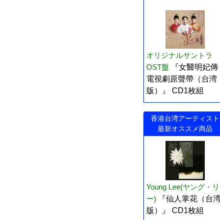
オリジナルサントラ
OST盤
『女醫明妃傳
電視劇原聲帶（台湾
版）』 CD1枚組
香港台湾アーティスト
最新オススメ商品
Young Lee(ヤング・リ
ー)
『仙人掌花（台
版）』 CD1枚組