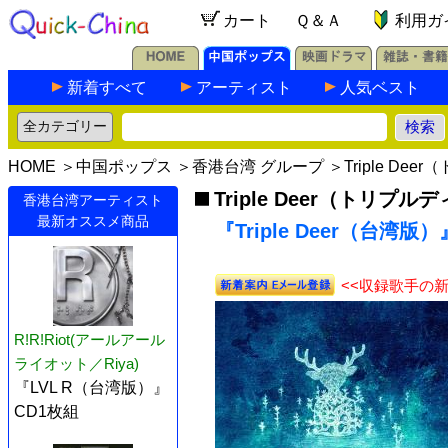
カート
Ｑ＆Ａ
利用ガ
新着すべて
アーティスト
人気ベスト
HOME
＞
中国ポップス
＞
香港台湾 グループ
＞
Triple De
Triple Deer（トリプル
香港台湾アーティスト
最新オススメ商品
『Triple Deer（台湾版）
<<収録歌手の
R!R!Riot(アールアール
ライオット／Riya)
『LVL R（台湾版）』
CD1枚組