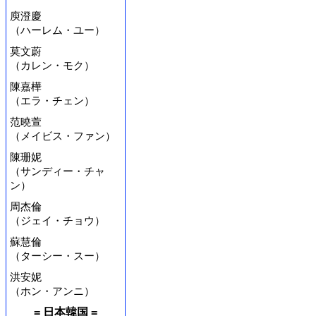
庾澄慶
（ハーレム・ユー）
莫文蔚
（カレン・モク）
陳嘉樺
（エラ・チェン）
范曉萱
（メイビス・ファン）
陳珊妮
（サンディー・チャ
ン）
周杰倫
（ジェイ・チョウ）
蘇慧倫
（ターシー・スー）
洪安妮
（ホン・アンニ）
= 日本韓国 =