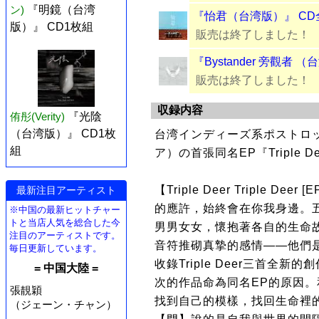
ン)
『明鏡（台湾
『怡君（台湾版）』 CD
版）』 CD1枚組
販売は終了しました！
『Bystander 旁觀者 
販売は終了しました！
収録内容
侑彤(Verity)
『光陰
（台湾版）』 CD1枚
台湾インディーズ系ポストロックバ
組
ア）の首張同名EP『Triple 
【Triple Deer Triple 
最新注目アーティスト
的應許，始終會在你我身邊。
※中国の最新ヒットチャー
トと当店人気を総合した今
男男女女，懷抱著各自的生命
注目のアーティストです。
音符推砌真摯的感情——他們是Tr
毎日更新しています。
收錄Triple Deer三首全
= 中国大陸 =
次的作品命為同名EP的原因。和T
張靚穎
找到自己的模樣，找回生命裡
（ジェーン・チャン）