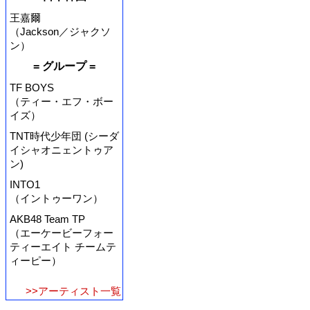
王嘉爾
（Jackson／ジャクソ
ン）
= グループ =
TF BOYS
（ティー・エフ・ボー
イズ）
TNT時代少年団 (シーダ
イシャオニェントゥア
ン)
INTO1
（イントゥーワン）
AKB48 Team TP
（エーケービーフォー
ティーエイト チームテ
ィーピー）
>>アーティスト一覧