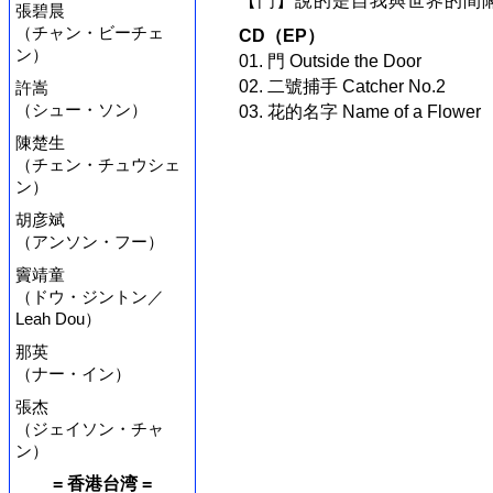
【門】說的是自我與世界的間
張碧晨
（チャン・ビーチェ
CD（EP）
ン）
01. 門 Outside the Door
02. 二號捕手 Catcher No.2
許嵩
（シュー・ソン）
03. 花的名字 Name of a Flower
陳楚生
（チェン・チュウシェ
ン）
胡彦斌
（アンソン・フー）
竇靖童
（ドウ・ジントン／
Leah Dou）
那英
（ナー・イン）
張杰
（ジェイソン・チャ
ン）
= 香港台湾 =