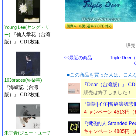
Young Lee(ヤング・リ
ー)
『仙人掌花（台湾
版）』 CD1枚組
販売
<<最近の商品
Triple D
■この商品を買った人は、こん
163braces(吳朵芸)
『Dear（台湾版）』 C
『海螺記（台湾
販売は終了しました！
版）』 CD2枚組
『謝謝[イ尓]曾經讓我悲
キャンペーン 4513円
『擱淺的人 Stranded 
キャンペーン 4885円
朱宇青(ジュー・ユーチ