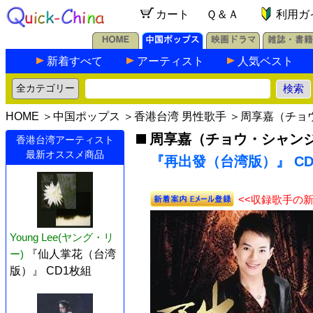
カート
Ｑ＆Ａ
利用ガ
新着すべて
アーティスト
人気ベスト
HOME
＞
中国ポップス
＞
香港台湾 男性歌手
＞
周享嘉（チョ
周享嘉（チョウ・シャン
香港台湾アーティスト
最新オススメ商品
『再出發（台湾版）』 CD
<<収録歌手の
Young Lee(ヤング・リ
ー)
『仙人掌花（台湾
版）』 CD1枚組