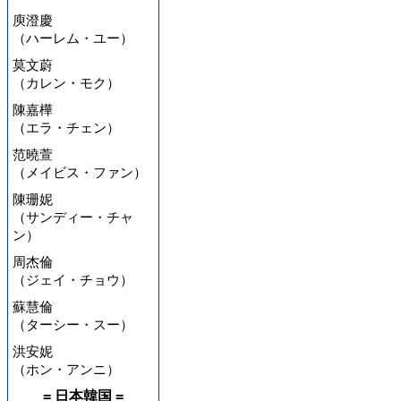
庾澄慶
（ハーレム・ユー）
莫文蔚
（カレン・モク）
陳嘉樺
（エラ・チェン）
范曉萱
（メイビス・ファン）
陳珊妮
（サンディー・チャ
ン）
周杰倫
（ジェイ・チョウ）
蘇慧倫
（ターシー・スー）
洪安妮
（ホン・アンニ）
= 日本韓国 =