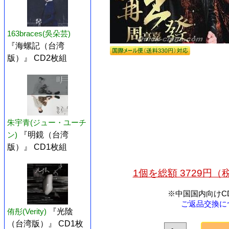
163braces(吳朵芸)
『海螺記（台湾
版）』 CD2枚組
朱宇青(ジュー・ユーチ
ン)
『明鏡（台湾
版）』 CD1枚組
1個を総額 3729円
※中国国内向けC
ご返品交換に
侑彤(Verity)
『光陰
（台湾版）』 CD1枚