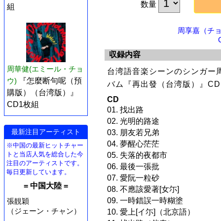
数量
組
周享嘉（チョ
収録内容
周華健(エミール・チョ
台湾語音楽シーンのシンガー
ウ)
『怎麼断句呢（預
バム『再出發（台湾版）』C
購版）（台湾版）』
CD
CD1枚組
01. 找出路
02. 光明的路途
最新注目アーティスト
03. 朋友若兄弟
04. 夢醒心茫茫
※中国の最新ヒットチャー
トと当店人気を総合した今
05. 失落的夜都市
注目のアーティストです。
06. 最後一張批
毎日更新しています。
07. 愛阮一粒砂
= 中国大陸 =
08. 不應該愛著[女尓]
09. 一時錯誤一時糊塗
張靚穎
（ジェーン・チャン）
10. 愛上[イ尓]（北京語）