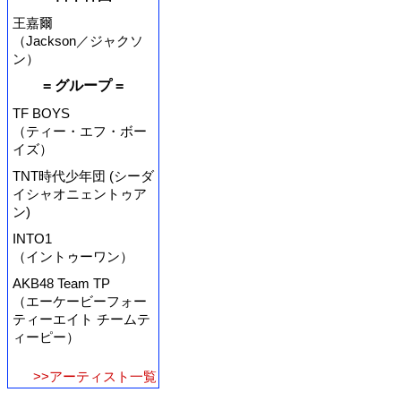
王嘉爾
（Jackson／ジャクソ
ン）
= グループ =
TF BOYS
（ティー・エフ・ボー
イズ）
TNT時代少年団 (シーダ
イシャオニェントゥア
ン)
INTO1
（イントゥーワン）
AKB48 Team TP
（エーケービーフォー
ティーエイト チームテ
ィーピー）
>>アーティスト一覧