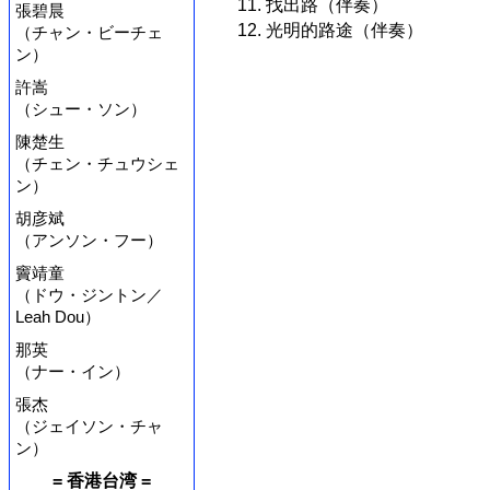
11. 找出路（伴奏）
張碧晨
12. 光明的路途（伴奏）
（チャン・ビーチェ
ン）
許嵩
（シュー・ソン）
陳楚生
（チェン・チュウシェ
ン）
胡彦斌
（アンソン・フー）
竇靖童
（ドウ・ジントン／
Leah Dou）
那英
（ナー・イン）
張杰
（ジェイソン・チャ
ン）
= 香港台湾 =