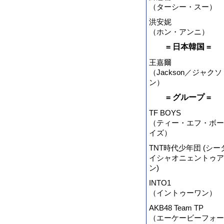
（ターシー・スー）
洪安妮
（ホン・アンニ）
= 日本韓国 =
王嘉爾
（Jackson／ジャクソ
ン）
= グループ =
TF BOYS
（ティー・エフ・ボー
イズ）
TNT時代少年団 (シー
イシャオニェントゥア
ン)
INTO1
（イントゥーワン）
AKB48 Team TP
（エーケービーフォー