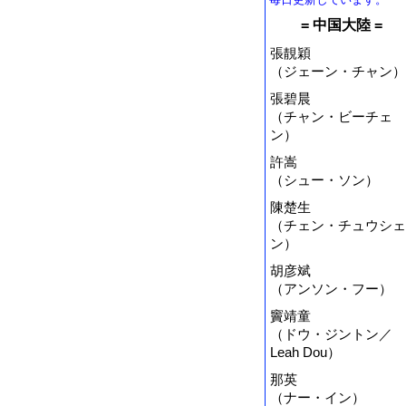
= 中国大陸 =
張靚穎
（ジェーン・チャン）
張碧晨
（チャン・ビーチェ
ン）
許嵩
（シュー・ソン）
陳楚生
（チェン・チュウシェ
ン）
胡彦斌
（アンソン・フー）
竇靖童
（ドウ・ジントン／
Leah Dou）
那英
（ナー・イン）