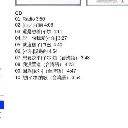
CD
01. Radio 3:50
02. [ロ／力]類 4:08
03. 還是想着[イ尓] 4:11
04. 説一句我愛[イ尓] 3:27
05. 就這樣了[ロ巴] 4:40
06. [イ尓]説過的 4:54
07. 想要説乎[イ尓]知（台湾語） 3:48
08. 我没置這（台湾語） 4:23
ョ
09. 因為[女尓]（台湾語） 4:47
預
10. 想[イ尓]的歌（台湾語） 3:54
ー
今
。