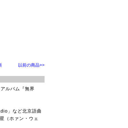
新
以前の商品>>
dアルバム『無界
dio」など北京語曲
文星（ホァン・ウェ