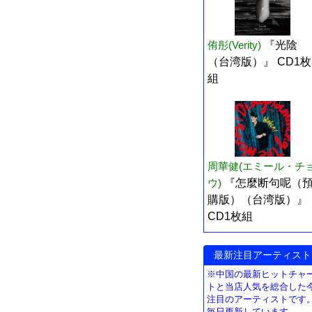
侑彤(Verity)
『光陰
（台湾版）』 CD1枚
組
周華健(エミール・チ
ウ)
『怎麼断句呢（
購版）（台湾版）』
CD1枚組
最新注目アーティスト
※中国の最新ヒットチャ
トと当店人気を総合した
注目のアーティストです
毎日更新しています。