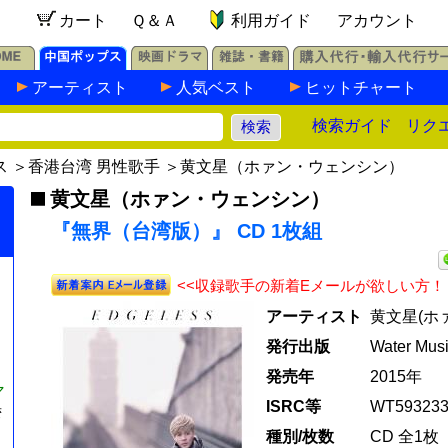
カート
Ｑ＆Ａ
利用ガイド
アカウント
アーティスト
人気ベスト
ヒットチャート
検索ガイド
リク
ス
＞
香港台湾 男性歌手
＞
黄文星（ホァン・ウェンシン）
黄文星（ホァン・ウェンシン）
『無界（台湾版）』 CD 1枚組
<<収録歌手の新着Eメールが欲しい方！
アーティスト
黄文星(ホ
発行出版
Water Musi
発売年
2015年
マ
ISRC等
WT59323
湾
種別/枚数
CD 全1枚