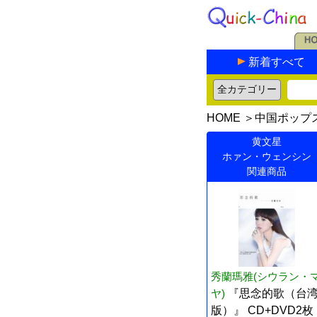
新着すべて
HOME
＞
中国ポップ
黄文星
ホァン・ウェンシン
関連商品
秀蘭瑪雅(シウラン・
ヤ)
『思念的歌（台
版）』 CD+DVD2枚