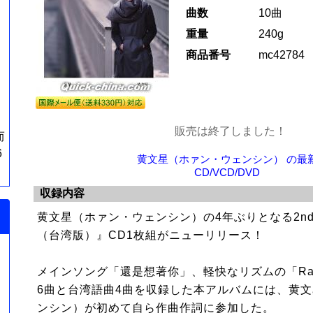
曲数
10曲
重量
240g
商品番号
mc42784
販売は終了しました！
而
6
黄文星（ホァン・ウェンシン） の最
CD/VCD/DVD
収録内容
黄文星（ホァン・ウェンシン）の4年ぶりとなる2n
（台湾版）』CD1枚組がニューリリース！
メインソング「還是想著你」、軽快なリズムの「Ra
6曲と台湾語曲4曲を収録した本アルバムには、黄
ンシン）が初めて自ら作曲作詞に参加した。