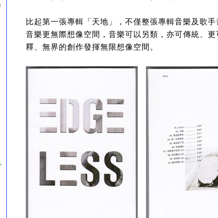
湾
比起第一張專輯「天地」，不僅整張專輯音樂及歌手
音樂更無際想像空間，音樂可以另類，亦可傳統、更
釋、無界的創作發揮無限想像空間。
チ