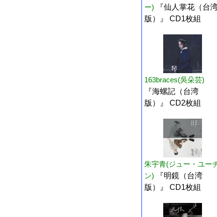
ー)
『仙人掌花（台
版）』 CD1枚組
163braces(吳朵芸)
『海螺記（台湾
版）』 CD2枚組
朱宇青(ジュー・ユー
ン)
『明鏡（台湾
版）』 CD1枚組