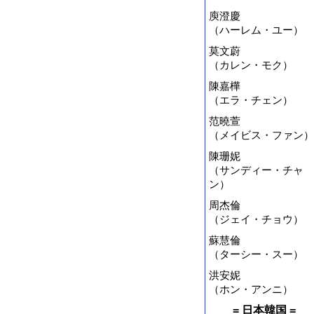
庾澄慶
（ハーレム・ユー）
莫文蔚
（カレン・モク）
陳嘉樺
（エラ・チェン）
范曉萱
（メイビス・ファン）
陳珊妮
（サンディー・チャ
ン）
周杰倫
（ジェイ・チョウ）
蘇慧倫
（ターシー・スー）
洪安妮
（ホン・アンニ）
= 日本韓国 =