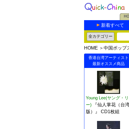
新着すべて
HOME
＞
中国ポップ
香港台湾アーティスト
最新オススメ商品
Young Lee(ヤング・リ
ー)
『仙人掌花（台
版）』 CD1枚組