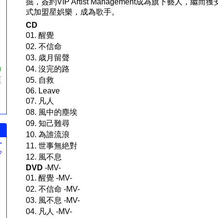
掘，簽約VIP Artist Management成為旗下藝人，
式加盟星娯樂，成為歌手。
CD
01. 醒覺
02. 不信命
03. 歳月留聲
ョ
04. 沒完的路
預
05. 自救
06. Leave
07. 凡人
08. 風中的塵埃
09. 知己難尋
10. 為誰流浪
ー
11. 世事無絶對
今
12. 風不息
。
DVD
-MV-
01. 醒覺 -MV-
02. 不信命 -MV-
03. 風不息 -MV-
04. 凡人 -MV-