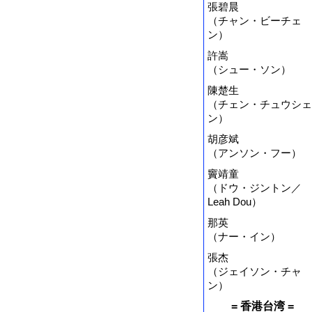
張碧晨
（チャン・ビーチェ
ン）
許嵩
（シュー・ソン）
陳楚生
（チェン・チュウシェ
ン）
胡彦斌
（アンソン・フー）
竇靖童
（ドウ・ジントン／
Leah Dou）
那英
（ナー・イン）
張杰
（ジェイソン・チャ
ン）
= 香港台湾 =