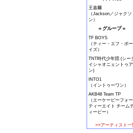
王嘉爾
（Jackson／ジャクソ
ン）
= グループ =
TF BOYS
（ティー・エフ・ボー
イズ）
TNT時代少年団 (シー
イシャオニェントゥア
ン)
INTO1
（イントゥーワン）
AKB48 Team TP
（エーケービーフォー
ティーエイト チーム
ィーピー）
>>アーティスト一