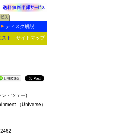
ディスク解説
エスト
サイトマップ
ラン・ツェー)
tainment （Universe）
92462