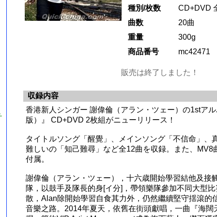
種別/枚数
CD+DVD 
曲数
20曲
重量
300g
商品番号
mc42471
販売は終了しました！
収録内容
香港新人シンガー 謝偉倫（アラン・ツェー）の1stア
チ
版）』 CD+DVD 2枚組がニューリリース！
タイトルソング「醒覺」、メインソング「不信命」、
難しいの「知己難尋」など全12曲を収録。また、MV8
付属。
謝偉倫（アラン・ツェー），十六歳開始學習結他及接
隊，以鼓手及隊長的身[イ分]，帶領樂隊參加不同大型
散，Alan除開始學習自食其力外，仍然繼續堅守揺滾的
音樂之路。2014年夏天，依舊在街頭獻唱，一曲『海