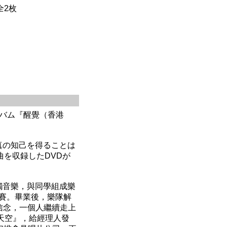
全2枚
ルバム『醒覺（香港
真の知己を得ることは
曲を収録したDVDが
觸音樂，與同學組成樂
比賽。畢業後，樂隊解
信念，一個人繼續走上
闊天空』，給經理人發