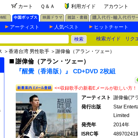
カート
Ｑ＆Ａ
利用ガイド
アカウント
アーティスト
人気ベスト
ヒットチャート
検索ガイド
リク
ス
＞
香港台湾 男性歌手
＞
謝偉倫（アラン・ツェー）
謝偉倫（アラン・ツェー）
『醒覺（香港版）』 CD+DVD 2枚組
<<収録歌手の新着Eメールが欲しい方！
アーティスト
謝偉倫(ア
発行出版
Star Enter
湾
Limited
発売年
2014年
ISRC等
48970241