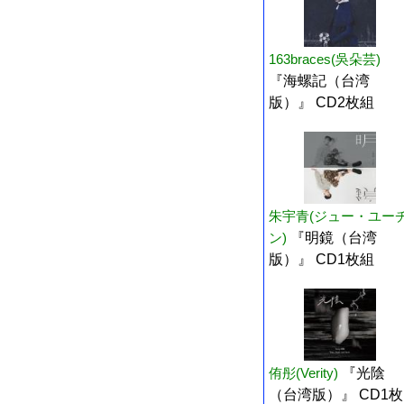
163braces(吳朵芸)
『海螺記（台湾
版）』 CD2枚組
朱宇青(ジュー・ユー
ン)
『明鏡（台湾
版）』 CD1枚組
侑彤(Verity)
『光陰
（台湾版）』 CD1枚