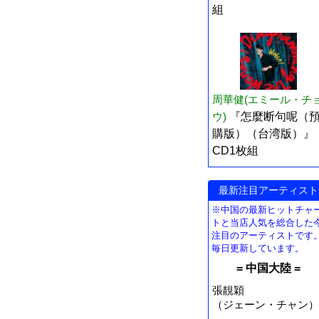
組
周華健(エミール・チ
ウ)
『怎麼断句呢（
購版）（台湾版）』
CD1枚組
最新注目アーティスト
※中国の最新ヒットチャ
トと当店人気を総合した
注目のアーティストです
毎日更新しています。
= 中国大陸 =
張靚穎
（ジェーン・チャン）