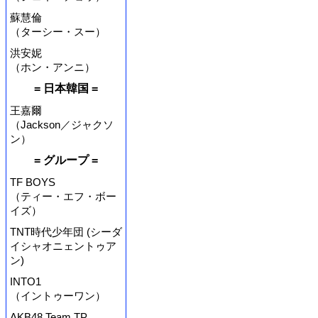
蘇慧倫
（ターシー・スー）
洪安妮
（ホン・アンニ）
= 日本韓国 =
王嘉爾
（Jackson／ジャクソ
ン）
= グループ =
TF BOYS
（ティー・エフ・ボー
イズ）
TNT時代少年団 (シーダ
イシャオニェントゥア
ン)
INTO1
（イントゥーワン）
AKB48 Team TP