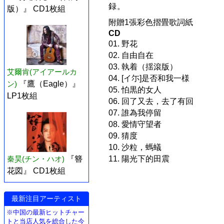
録。
版）』 CD1枚組
附贈1張彩色摺畳歌詞紙
CD
01. 野花
02. 自由自在
03. 執着（揺滾版）
艾爾肯(アイアールカ
04. [イ尓]是否和我一様
ン)
『鷹（Eagle）』
05. 怕黒的女人
LP1枚組
06. 回了又去，去了有回
07. 誰為我停留
08. 愛情守望者
09. 猜度
10. 沙粒，螞蟻
11. 陽光下的田震
秦昊(チン・ハオ)
『簪
花図』 CD1枚組
最新注目アーティスト
※中国の最新ヒットチャー
トと当店人気を総合した今