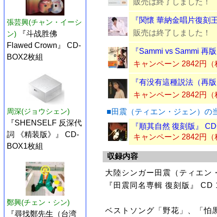
販売は終了しました！
『関懷 華納金唱片復刻王
張芸興(チャン・イーシ
販売は終了しました！
ン)
『斗战胜佛
Flawed Crown』 CD-
『Sammi vs Sammi 
BOX2枚組
キャンペーン 2842円
『有没有這種説法（再版）
キャンペーン 2842円
周深(ジョウシェン)
■田震（ティエン・ジェン）の
『SHENSELF 反深代
『順其自然 復刻版』 C
詞 《精装版》』 CD-
キャンペーン 2842円
BOX1枚組
収録内容
大陸シンガー田震（ティエン
『田震同名専輯 復刻版』 CD
鄭興(チェン・シン)
ベストソング「野花」、「怕
『尋找鄭先生（台湾