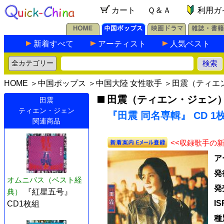
カート
Ｑ＆Ａ
利用ガ
新着すべて
アーティスト
人気ベスト
HOME
＞
中国ポップス
＞
中国大陸 女性歌手
＞
田震（ティエ
田震（ティエン・ジェン
田震
ティエン・ジェン
『田震 同名専輯』 CD 1
関連商品
<<収録歌手の
ア
発
オムニバス（ベスト経
発
典）
『紅星五号』
I
CD1枚組
種