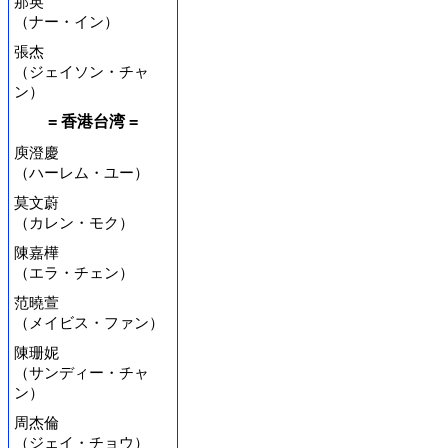
那英
（ナー・イン）
張杰
（ジェイソン・チャ
ン）
= 香港台湾 =
庾澄慶
（ハーレム・ユー）
莫文蔚
（カレン・モク）
陳嘉樺
（エラ・チェン）
范曉萱
（メイビス・ファン）
陳珊妮
（サンディー・チャ
ン）
周杰倫
（ジェイ・チョウ）