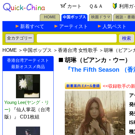
カート
Ｑ＆Ａ
利用ガ
新着すべて
アーティスト
人気ベスト
HOME
＞
中国ポップス
＞
香港台湾 女性歌手
＞
胡琳（ビアン
胡琳（ビアンカ・ウー）
香港台湾アーティスト
最新オススメ商品
『The Fifth Season 
<<収録歌手の
ア
Young Lee(ヤング・リ
発
ー)
『仙人掌花（台湾
発
版）』 CD1枚組
I
種