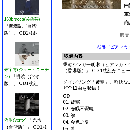
曲
重
163braces(吳朵芸)
商
『海螺記（台湾
版）』 CD2枚組
販売
胡琳（ビアンカ・ウ
収録内容
香港シンガー胡琳（ビアンカ・ウー）の
朱宇青(ジュー・ユーチ
（香港版）』 CD 1枚組がニュ
ン)
『明鏡（台湾
メインソング「被窩」、軽快な
版）』 CD1枚組
ど全11曲を収録！
CD
01. 被窩
02. 春眠不覺曉
03. 滲
侑彤(Verity)
『光陰
04. 金色之夏
（台湾版）』 CD1枚
05. 藍