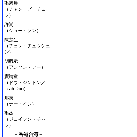
張碧晨
（チャン・ビーチェ
ン）
許嵩
（シュー・ソン）
陳楚生
（チェン・チュウシェ
ン）
胡彦斌
（アンソン・フー）
竇靖童
（ドウ・ジントン／
Leah Dou）
那英
（ナー・イン）
張杰
（ジェイソン・チャ
ン）
= 香港台湾 =