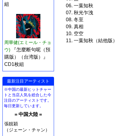
組
06. 一葉知秋
07. 秋光乍洩
08. 冬至
09. 真相
10. 空空
11. 一葉知秋（結他版）
周華健(エミール・チョ
ウ)
『怎麼断句呢（預
購版）（台湾版）』
CD1枚組
最新注目アーティスト
※中国の最新ヒットチャー
トと当店人気を総合した今
注目のアーティストです。
毎日更新しています。
= 中国大陸 =
張靚穎
（ジェーン・チャン）