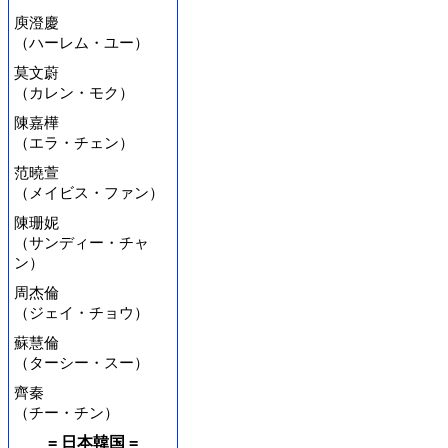
庾澄慶
（ハーレム・ユー）
莫文蔚
（カレン・モク）
陳嘉樺
（エラ・チェン）
范曉萱
（メイビス・ファン）
陳珊妮
（サンディー・チャ
ン）
周杰倫
（ジェイ・チョウ）
蘇慧倫
（ターシー・スー）
齊秦
（チー・チン）
= 日本韓国 =