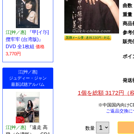
曲数
重量
商品
江[艸／惠]
『甲[イ尓]
参考
攬牢牢 (台湾版)』
販売
DVD 全1枚組
価格
3,770円
ポイ
江[艸／惠]
ジュディー・ジャン
発送
最新試聴アルバム
1個を総額 3172円
※中国国内向けC
ご返品交換に
江[艸／惠]
『遠走 高
数量