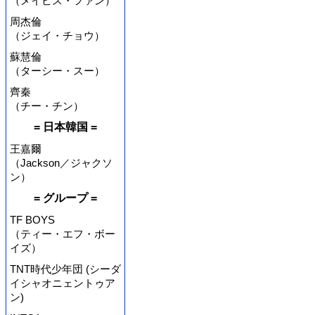
（メイビス・ファン）
周杰倫
（ジェイ・チョウ）
蘇慧倫
（ターシー・スー）
齊秦
（チー・チン）
= 日本韓国 =
王嘉爾
（Jackson／ジャクソ
ン）
= グループ =
TF BOYS
（ティー・エフ・ボー
イズ）
TNT時代少年団 (シーダ
イシャオニェントゥア
ン)