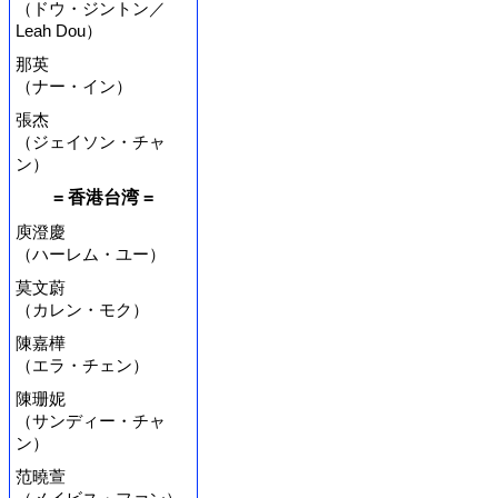
（ドウ・ジントン／
Leah Dou）
那英
（ナー・イン）
張杰
（ジェイソン・チャ
ン）
= 香港台湾 =
庾澄慶
（ハーレム・ユー）
莫文蔚
（カレン・モク）
陳嘉樺
（エラ・チェン）
陳珊妮
（サンディー・チャ
ン）
范曉萱