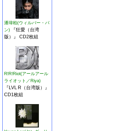
潘瑋柏(ウィルバー・パ
ン)
『狂愛（台湾
版）』 CD2枚組
R!R!Riot(アールアール
ライオット／Riya)
『LVL R（台湾版）』
CD1枚組