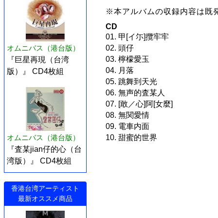
※本アルバムの収録内容は既
CD
01. 甲[イ尓]攬牢牢
オムニバス（港台版）
02. 頭仔
03. 檸檬愛玉
『巨星再現（台湾
04. 月落
版）』 CD4枚組
05. 跳舞到天光
06. 無声的査某人
07. [敢／心]阿[女麼]
08. 無関愛情
09. 電車内面
10. 甜蜜的世界
オムニバス（港台版）
『査某jian仔的心（台
湾版）』 CD4枚組
香港台湾アーティスト
最新オススメ商品