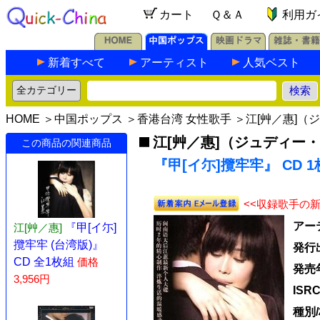
カート
Ｑ＆Ａ
利用ガ
新着すべて
アーティスト
人気ベスト
HOME
＞
中国ポップス
＞
香港台湾 女性歌手
＞
江[艸／惠]（
江[艸／惠]（ジュディー
この商品の関連商品
『甲[イ尓]攬牢牢』 CD 
<<収録歌手の
アー
江[艸／惠]
『甲[イ尓]
攬牢牢 (台湾版)』
発行
CD 全1枚組
価格
発売
3,956円
ISR
種別