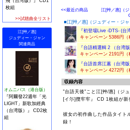
飛（台湾版）』 CD1
枚組
<<最近の商品
江[艸／惠]（
>>試聴曲全リスト
■江[艸／惠]（ジュディー・ジ
『初登場Live -DTS- (
江[艸／惠]
キャンペーン 5386円
ジュディー・ジャン
関連商品
『台語精選輯 2 （台湾版
キャンペーン 2191円
『台語首席江蕙（台湾版）
キャンペーン 4272円
収録内容
オムニバス（港台版）
”台語天後”こと江[艸/惠]（
『阿爾發22週年「光
[イ尓]攬牢牢』 CD 1枚組が
LIGHT」新歌加經典
（台湾版）』 CD2枚
彼女の初作曲した作品タイトル
組
録！