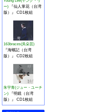
Young Lee(ヤング・リ
ー)
『仙人掌花（台湾
版）』 CD1枚組
163braces(吳朵芸)
『海螺記（台湾
版）』 CD2枚組
朱宇青(ジュー・ユーチ
ン)
『明鏡（台湾
版）』 CD1枚組