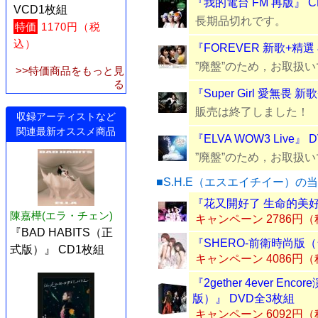
『我的電台 FM 再版』 C
VCD1枚組
長期品切れです。
特価
1170円（税
込）
『FOREVER 新歌+精選
”廃盤”のため，お取扱
>>特価商品をもっと見
る
『Super Girl 愛無畏 
販売は終了しました！
収録アーティストなど
関連最新オススメ商品
『ELVA WOW3 Live』
”廃盤”のため，お取扱
■S.H.E（エスエイチイー）の
『花又開好了 生命的美好
陳嘉樺(エラ・チェン)
キャンペーン 2786円
『BAD HABITS（正
『SHERO-前衛時尚版（台
式版）』 CD1枚組
キャンペーン 4086円
『2gether 4ever 
版）』 DVD全3枚組
キャンペーン 6092円