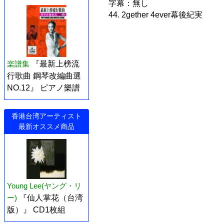
字幕：無し
44. 2gether 4ever幕後紀実
楽譜集
『最新上榜流
行歌曲 鋼琴改編曲選
NO.12』 ピアノ樂譜
香港台湾アーティスト
最新オススメ商品
Young Lee(ヤング・リ
ー)
『仙人掌花（台湾
版）』 CD1枚組