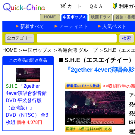
カート
Ｑ＆Ａ
利用ガ
新着すべて
アーティスト
人気ベスト
HOME
＞
中国ポップス
＞
香港台湾 グループ
＞
S.H.E（エ
S.H.E（エスエイチイー）
この商品の関連商品
『2gether 4ever演唱会
<<収録歌手の
S.H.E
『2gether
4ever演唱會影音館
ア
DVD 平裝發行版
発
（台湾版）』
発
DVD（NTSC） 全3
枚組
価格 4,978円
I
種