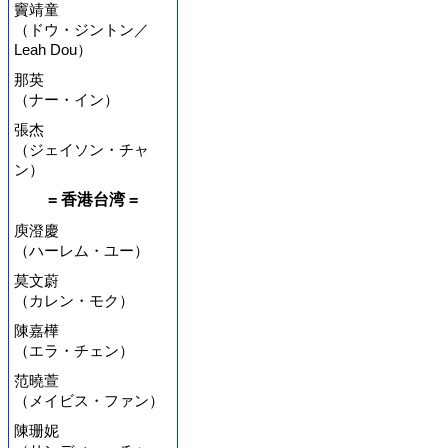
竇靖童
（ドウ・ジントン／
Leah Dou）
那英
（ナー・イン）
張杰
（ジェイソン・チャ
ン）
= 香港台湾 =
庾澄慶
（ハーレム・ユー）
莫文蔚
（カレン・モク）
陳嘉樺
（エラ・チェン）
范曉萱
（メイビス・ファン）
陳珊妮