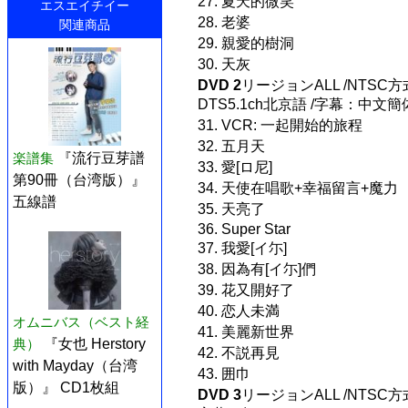
27. 夏天的微笑
エスエイチイー
28. 老婆
関連商品
29. 親愛的樹洞
30. 天灰
DVD 2
リージョンALL /NTSC方式
DTS5.1ch北京語 /字幕：中文
31. VCR: 一起開始的旅程
32. 五月天
楽譜集
『流行豆芽譜
33. 愛[ロ尼]
第90冊（台湾版）』
34. 天使在唱歌+幸福留言+魔力
五線譜
35. 天亮了
36. Super Star
37. 我愛[イ尓]
38. 因為有[イ尓]們
39. 花又開好了
40. 恋人未満
オムニバス（ベスト経
41. 美麗新世界
典）
『女也 Herstory
42. 不説再見
with Mayday（台湾
43. 囲巾
版）』 CD1枚組
DVD 3
リージョンALL /NTSC方式(