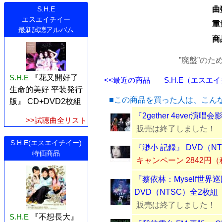
曲
S.H.E
エスエイチイー
重
最新試聴アルバム
商
”廃盤”の
S.H.E
『花又開好了
<<最近の商品
S.H.E（エスエイ
生命的美好 平装発行
■この商品を買った人は、こん
版』 CD+DVD2枚組
『2gether 4ever演
>>試聴曲全リスト
販売は終了しました！
S.H.E(エスエイチイー)
『渺小 記録』 DVD（N
特価商品
キャンペーン 2842円
『蔡依林：Myself世界
DVD（NTSC）全2枚組
販売は終了しました！
S.H.E
『不想長大』