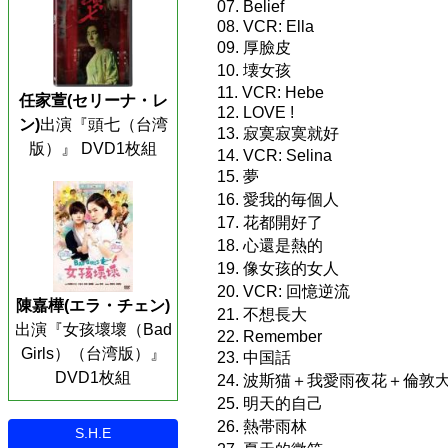
07. Belief
08. VCR: Ella
09. 厚臉皮
10. 壊女孩
11. VCR: Hebe
任家萱(セリーナ・レ
12. LOVE !
ン)
出演『頭七（台湾
13. 寂寞寂寞就好
版）』 DVD1枚組
14. VCR: Selina
15. 夢
16. 愛我的毎個人
17. 花都開好了
18. 心還是熱的
19. 像女孩的女人
20. VCR: 回憶逆流
陳嘉樺(エラ・チェン)
21. 不想長大
出演『女孩壞壞（Bad
22. Remember
Girls）（台湾版）』
23. 中国話
DVD1枚組
24. 波斯猫＋我愛雨夜花＋倫敦
25. 明天的自己
26. 熱帯雨林
S.H.E