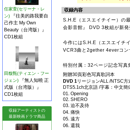
任家萱(セリーナ・レ
収録内容
ン)
『往美的路我要自
S.H.E（エスエイチイー）の最新
己作主 My Own
会影音館』 DVD 3枚組が新
Beauty（台湾版）』
CD1枚組
今作にはS.H.E（エスエイ
VCR3曲と2gether 4ev
特別付属：32ページ記念写真
田馥甄(ティエン・フー
附贈30頁彩色写真歌詞本
ジェン)
『無人知曉 正
DVD 1
リージョンALL /NTSC方式
式版（台湾版）』
DTS5.1ch北京語 /字幕：中文
01. Opening
CD1枚組
02. SHERO
03. 迫不及待
収録アーティストの
04. 痛快
最新映画ドラマ商品
05. 遠方
06. 還我