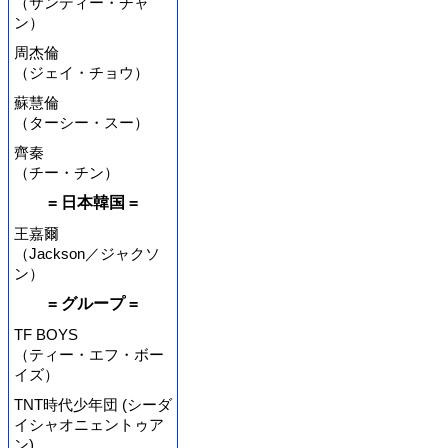
（サンディー・チャ
ン）
周杰倫
（ジェイ・チョウ）
蘇慧倫
（ターシー・スー）
齊秦
（チー・チン）
= 日本韓国 =
王嘉爾
（Jackson／ジャクソ
ン）
= グループ =
TF BOYS
（ティー・エフ・ボー
イズ）
TNT時代少年団 (シーダ
イシャオニェントゥア
ン)